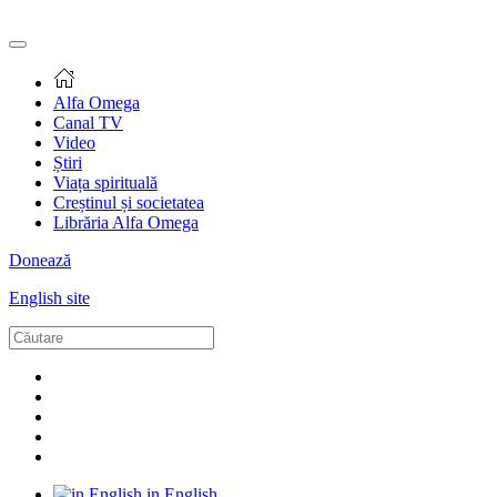
Alfa Omega
Canal TV
Video
Știri
Viața spirituală
Creștinul și societatea
Librăria Alfa Omega
Donează
English site
in English