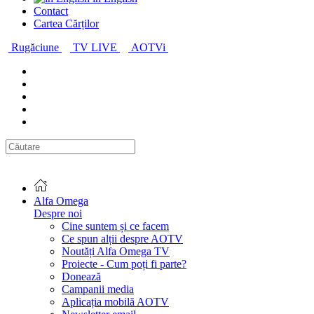
Contact
Cartea Cărților
Rugăciune
TV LIVE
AOTVi
Alfa Omega
Despre noi
Cine suntem și ce facem
Ce spun alții despre AOTV
Noutăți Alfa Omega TV
Proiecte - Cum poți fi parte?
Donează
Campanii media
Aplicația mobilă AOTV