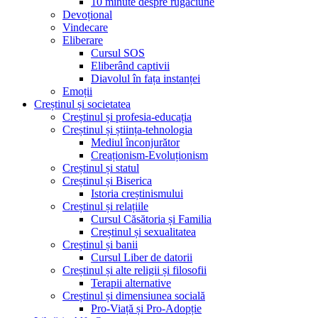
10 minute despre rugăciune
Devoțional
Vindecare
Eliberare
Cursul SOS
Eliberând captivii
Diavolul în fața instanței
Emoții
Creștinul și societatea
Creștinul și profesia-educația
Creștinul și știința-tehnologia
Mediul înconjurător
Creaționism-Evoluționism
Creștinul și statul
Creștinul și Biserica
Istoria creștinismului
Creștinul și relațiile
Cursul Căsătoria și Familia
Creștinul și sexualitatea
Creștinul și banii
Cursul Liber de datorii
Creștinul și alte religii și filosofii
Terapii alternative
Creștinul și dimensiunea socială
Pro-Viață și Pro-Adopție