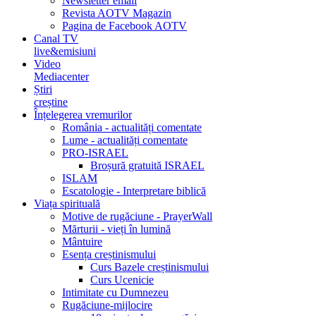
Newsletter email
Revista AOTV Magazin
Pagina de Facebook AOTV
Canal TV
live&emisiuni
Video
Mediacenter
Știri
creștine
Înțelegerea vremurilor
România - actualități comentate
Lume - actualități comentate
PRO-ISRAEL
Broșură gratuită ISRAEL
ISLAM
Escatologie - Interpretare biblică
Viața spirituală
Motive de rugăciune - PrayerWall
Mărturii - vieți în lumină
Mântuire
Esența creștinismului
Curs Bazele creștinismului
Curs Ucenicie
Intimitate cu Dumnezeu
Rugăciune-mijlocire