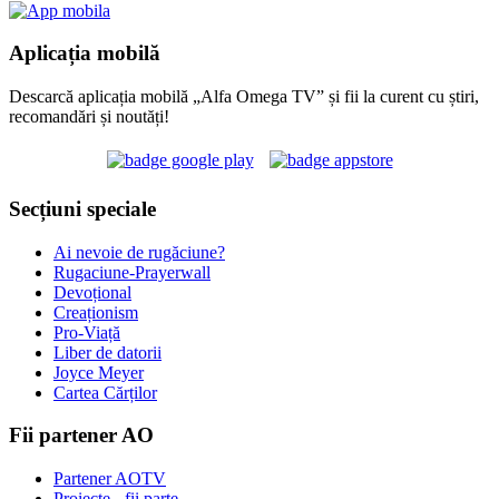
Aplicația mobilă
Descarcă aplicația mobilă „Alfa Omega TV” și fii la curent cu știri,
recomandări și noutăți!
Secțiuni speciale
Ai nevoie de rugăciune?
Rugaciune-Prayerwall
Devoțional
Creaționism
Pro-Viață
Liber de datorii
Joyce Meyer
Cartea Cărților
Fii partener AO
Partener AOTV
Proiecte - fii parte