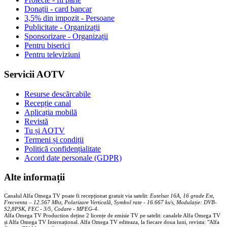
Donații - card bancar
3,5% din impozit - Persoane
Publicitate - Organizații
Sponsorizare - Organizații
Pentru biserici
Pentru televiziuni
Servicii AOTV
Resurse descărcabile
Recepție canal
Aplicația mobilă
Revistă
Tu și AOTV
Termeni și condiții
Politică confidențialitate
Acord date personale (GDPR)
Alte informații
Canalul Alfa Omega TV poate fi recepționat gratuit via satelit:
Eutelsat 16A, 16 grade Est,
Frecventa – 12.567 Mhz, Polarizare
Vertica
lă, Symbol rate - 16.667 ks/s, Modulație: DVB-
S2,8PSK, FEC - 3/5, Codare - MPEG-4
.
Alfa Omega TV Production deține 2 licențe de emisie TV pe satelit: canalele Alfa Omega TV
și Alfa Omega TV Internațional. Alfa Omega TV editeaza, la fiecare doua luni, revista: "Alfa