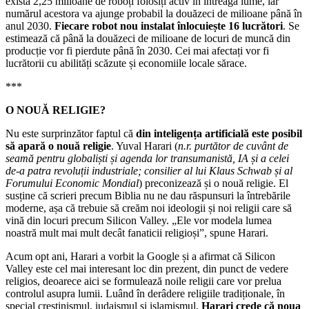
există 2,25 milioane de roboți folosiți activ în întreaga lume, iar
numărul acestora va ajunge probabil la douăzeci de milioane până în
anul 2030.
Fiecare robot nou instalat înlocuiește 16 lucrători
. Se
estimează că până la douăzeci de milioane de locuri de muncă din
producție vor fi pierdute până în 2030. Cei mai afectați vor fi
lucrătorii cu abilități scăzute și economiile locale sărace.
***
O NOUĂ RELIGIE?
Nu este surprinzător faptul că
din inteligența artificială este posibil
să apară o nouă religie
. Yuval Harari (
n.r. purtător de cuvânt de
seamă pentru globaliști și agenda lor transumanistă, IA și a celei
de-a patra revoluții industriale; consilier al lui Klaus Schwab și al
Forumului Economic Mondial
) preconizează și o nouă religie. El
susține că scrieri precum Biblia nu ne dau răspunsuri la întrebările
moderne, așa că trebuie să creăm noi ideologii și noi religii care să
vină din locuri precum Silicon Valley. „Ele vor modela lumea
noastră mult mai mult decât fanaticii religioși”, spune Harari.
Acum opt ani, Harari a vorbit la Google și a afirmat că Silicon
Valley este cel mai interesant loc din prezent, din punct de vedere
religios, deoarece aici se formulează noile religii care vor prelua
controlul asupra lumii. Luând în derâdere religiile tradiționale, în
special creștinismul, iudaismul și islamismul,
Harari crede că noua