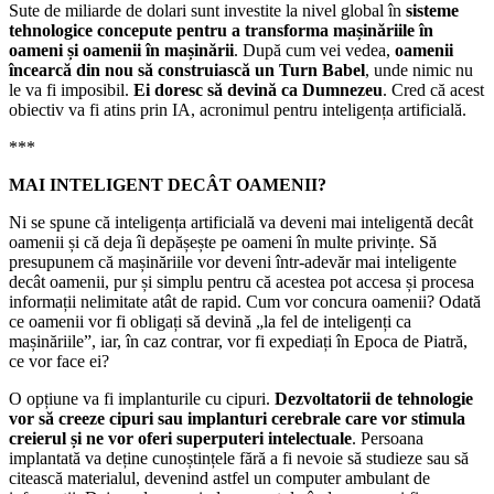
Sute de miliarde de dolari sunt investite la nivel global în
sisteme
tehnologice concepute pentru a transforma mașinăriile în
oameni și oamenii în mașinării
. După cum vei vedea,
oamenii
încearcă din nou să construiască un Turn Babel
, unde nimic nu
le va fi imposibil.
Ei doresc să devină ca Dumnezeu
. Cred că acest
obiectiv va fi atins prin IA, acronimul pentru inteligența artificială.
***
MAI INTELIGENT DECÂT OAMENII?
Ni se spune că inteligența artificială va deveni mai inteligentă decât
oamenii și că deja îi depășește pe oameni în multe privințe. Să
presupunem că mașinăriile vor deveni într-adevăr mai inteligente
decât oamenii, pur și simplu pentru că acestea pot accesa și procesa
informații nelimitate atât de rapid. Cum vor concura oamenii? Odată
ce oamenii vor fi obligați să devină „la fel de inteligenți ca
mașinăriile”, iar, în caz contrar, vor fi expediați în Epoca de Piatră,
ce vor face ei?
O opțiune va fi implanturile cu cipuri.
Dezvoltatorii de tehnologie
vor să creeze cipuri sau implanturi cerebrale care vor stimula
creierul și ne vor oferi superputeri intelectuale
. Persoana
implantată va deține cunoștințele fără a fi nevoie să studieze sau să
citească materialul, devenind astfel un computer ambulant de