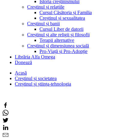
Istoria creștinismului
Creștinul și relațiile
Cursul Căsătoria și Familia
Creștinul și sexualitatea
Creștinul și banii
Cursul Liber de datorii
Creștinul și alte religii și filosofii
Terapii alternative
Creștinul și dimensiunea socială
Pro-Viață și Pro-Adopție
Librăria Alfa Omega
Donează
Acasă
Creștinul și societatea
Creștinul și știința-tehnologia