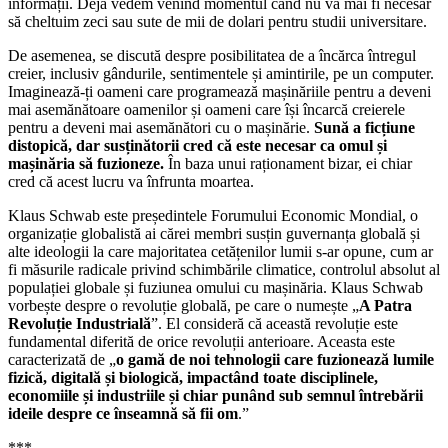
informații. Deja vedem venind momentul când nu va mai fi necesar
să cheltuim zeci sau sute de mii de dolari pentru studii universitare.
De asemenea, se discută despre posibilitatea de a încărca întregul
creier, inclusiv gândurile, sentimentele și amintirile, pe un computer.
Imaginează-ți oameni care programează mașinăriile pentru a deveni
mai asemănătoare oamenilor și oameni care își încarcă creierele
pentru a deveni mai asemănători cu o mașinărie.
Sună a ficțiune
distopică, dar susținătorii cred că este necesar ca omul și
mașinăria să fuzioneze.
În baza unui raționament bizar, ei chiar
cred că acest lucru va înfrunta moartea.
Klaus Schwab este președintele Forumului Economic Mondial, o
organizație globalistă ai cărei membri susțin guvernanța globală și
alte ideologii la care majoritatea cetățenilor lumii s-ar opune, cum ar
fi măsurile radicale privind schimbările climatice, controlul absolut al
populației globale și fuziunea omului cu mașinăria. Klaus Schwab
vorbește despre o revoluție globală, pe care o numește „
A Patra
Revoluție Industrială
”. El consideră că această revoluție este
fundamental diferită de orice revoluții anterioare. Aceasta este
caracterizată de „
o gamă de noi tehnologii care fuzionează lumile
fizică, digitală și biologică, impactând toate disciplinele,
economiile și industriile și chiar punând sub semnul întrebării
ideile despre ce înseamnă să fii om
.”
***