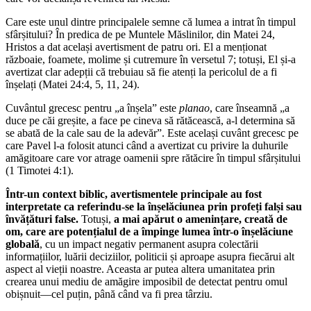
Care este unul dintre principalele semne că lumea a intrat în timpul
sfârșitului? În predica de pe Muntele Măslinilor, din Matei 24,
Hristos a dat același avertisment de patru ori. El a menționat
războaie, foamete, molime și cutremure în versetul 7; totuși, El și-a
avertizat clar adepții că trebuiau să fie atenți la pericolul de a fi
înșelați (Matei 24:4, 5, 11, 24).
Cuvântul grecesc pentru „a înșela” este
planao
, care înseamnă „a
duce pe căi greșite, a face pe cineva să rătăcească, a-l determina să
se abată de la cale sau de la adevăr”. Este același cuvânt grecesc pe
care Pavel l-a folosit atunci când a avertizat cu privire la duhurile
amăgitoare care vor atrage oamenii spre rătăcire în timpul sfârșitului
(1 Timotei 4:1).
Într-un context biblic, avertismentele principale au fost
interpretate ca referindu-se la înșelăciunea prin profeți falși sau
învățături false.
Totuși,
a mai apărut o amenințare, creată de
om, care are potențialul de a împinge lumea într-o înșelăciune
globală
, cu un impact negativ permanent asupra colectării
informațiilor, luării deciziilor, politicii și aproape asupra fiecărui alt
aspect al vieții noastre. Aceasta ar putea altera umanitatea prin
crearea unui mediu de amăgire imposibil de detectat pentru omul
obișnuit—cel puțin, până când va fi prea târziu.