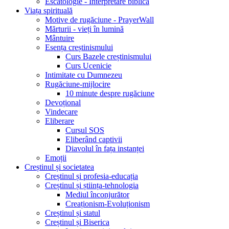
Escatologie - Interpretare biblică
Viața spirituală
Motive de rugăciune - PrayerWall
Mărturii - vieți în lumină
Mântuire
Esența creștinismului
Curs Bazele creștinismului
Curs Ucenicie
Intimitate cu Dumnezeu
Rugăciune-mijlocire
10 minute despre rugăciune
Devoțional
Vindecare
Eliberare
Cursul SOS
Eliberând captivii
Diavolul în fața instanței
Emoții
Creștinul și societatea
Creștinul și profesia-educația
Creștinul și știința-tehnologia
Mediul înconjurător
Creaționism-Evoluționism
Creștinul și statul
Creștinul și Biserica