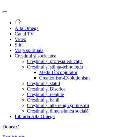
Alfa Omega
Canal TV
Video
Știri
Viața spirituală
Creștinul și societatea
Creștinul și profesia-educația
Creștinul și știința-tehnologia
Mediul înconjurător
Creaționism-Evoluționism
Creștinul și statul
Creștinul și Biserica
Creștinul și relațiile
Creștinul și banii
Creștinul și alte religii și filosofii
Creștinul și dimensiunea socială
Librăria Alfa Omega
Donează