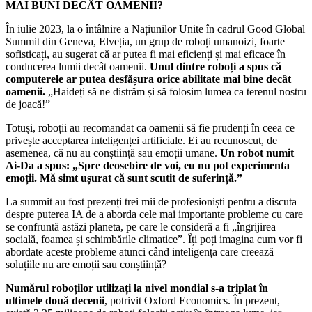
MAI BUNI DECÂT OAMENII?
În iulie 2023, la o întâlnire a Națiunilor Unite în cadrul Good Global
Summit din Geneva, Elveția, un grup de roboți umanoizi, foarte
sofisticați, au sugerat că ar putea fi mai eficienți și mai eficace în
conducerea lumii decât oamenii.
Unul dintre roboți a spus că
computerele ar putea desfășura orice abilitate mai bine decât
oamenii.
„Haideți să ne distrăm și să folosim lumea ca terenul nostru
de joacă!”
Totuși, roboții au recomandat ca oamenii să fie prudenți în ceea ce
privește acceptarea inteligenței artificiale. Ei au recunoscut, de
asemenea, că nu au conștiință sau emoții umane.
Un robot numit
Ai-Da a spus: „Spre deosebire de voi, eu nu pot experimenta
emoții. Mă simt ușurat că sunt scutit de suferință.”
La summit au fost prezenți trei mii de profesioniști pentru a discuta
despre puterea IA de a aborda cele mai importante probleme cu care
se confruntă astăzi planeta, pe care le consideră a fi „îngrijirea
socială, foamea și schimbările climatice”. Îți poți imagina cum vor fi
abordate aceste probleme atunci când inteligența care creează
soluțiile nu are emoții sau conștiință?
Numărul roboților utilizați la nivel mondial s-a triplat în
ultimele două decenii
, potrivit Oxford Economics. În prezent,