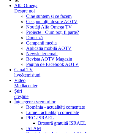
Alfa Omega
Despre noi
Cine suntem și ce facem
Ce spun alții despre AOTV
Noutăți Alfa Omega TV
Proiecte - Cum poți fi parte?
Donează
Campanii media
Aplicația mobilă AOTV
Newsletter email
Revista AOTV Magazin
Pagina de Facebook AOTV
Canal TV
live&emisiuni
Video
Mediacenter
Știri
creștine
Înțelegerea vremurilor
România - actualități comentate
Lume - actualități comentate
PRO-ISRAEL
Broșură gratuită ISRAEL
ISLAM