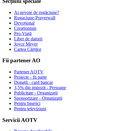
Secțiuni speciale
Ai nevoie de rugăciune?
Rugaciune-Prayerwall
Devoțional
Creaționism
Pro-Viață
Liber de datorii
Joyce Meyer
Cartea Cărților
Fii partener AO
Partener AOTV
Proiecte - fii parte
Donații - card bancar
3,5% din impozit - Persoane
Publicitate - Organizații
Sponsorizare - Organizații
Pentru biserici
Pentru televiziuni
Servicii AOTV