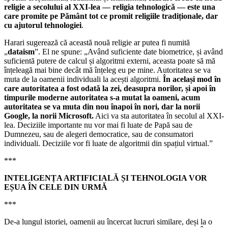
religie a secolului al XXI-lea — religia tehnologică — este una
care promite pe Pământ tot ce promit religiile tradiționale, dar
cu ajutorul tehnologiei
.
Harari sugerează că această nouă religie ar putea fi numită
„
dataism
”. El ne spune: „Având suficiente date biometrice, și având
suficientă putere de calcul și algoritmi externi, aceasta poate să mă
înțeleagă mai bine decât mă înțeleg eu pe mine. Autoritatea se va
muta de la oamenii individuali la acești algoritmi.
În același mod în
care autoritatea a fost odată la zei, deasupra norilor, și apoi în
timpurile moderne autoritatea s-a mutat la oameni, acum
autoritatea se va muta din nou înapoi în nori, dar la norii
Google, la norii Microsoft.
Aici va sta autoritatea în secolul al XXI-
lea. Deciziile importante nu vor mai fi luate de Papă sau de
Dumnezeu, sau de alegeri democratice, sau de consumatori
individuali. Deciziile vor fi luate de algoritmii din spațiul virtual.”
***
INTELIGENȚA ARTIFICIALĂ ȘI TEHNOLOGIA VOR
EȘUA ÎN CELE DIN URMĂ
***
De-a lungul istoriei, oamenii au încercat lucruri similare, deși la o