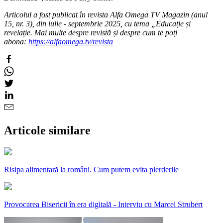
Articolul a fost publicat în revista Alfa Omega TV Magazin (anul
15, nr. 3), din iulie - septembrie 2025, cu tema „Educație și
revelație. Mai multe despre revistă și despre cum te poți
abona:
https://alfaomega.tv/revista
Articole similare
Risipa alimentară la români. Cum putem evita pierderile
Provocarea Bisericii în era digitală - Interviu cu Marcel Strubert