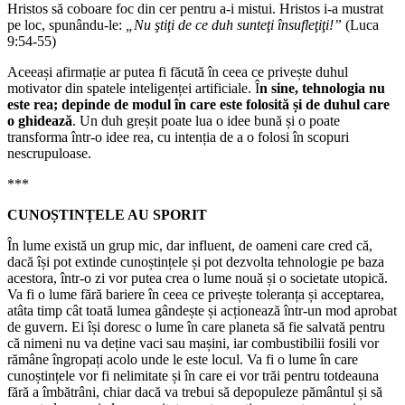
Hristos să coboare foc din cer pentru a-i mistui. Hristos i-a mustrat
pe loc, spunându-le:
„Nu ştiţi de ce duh sunteţi însufleţiţi!”
(Luca
9:54-55)
Aceeași afirmație ar putea fi făcută în ceea ce privește duhul
motivator din spatele inteligenței artificiale. Î
n sine, tehnologia nu
este rea; depinde de modul în care este folosită și de duhul care
o ghidează
. Un duh greșit poate lua o idee bună și o poate
transforma într-o idee rea, cu intenția de a o folosi în scopuri
nescrupuloase.
***
CUNOȘTINȚELE AU SPORIT
În lume există un grup mic, dar influent, de oameni care cred că,
dacă își pot extinde cunoștințele și pot dezvolta tehnologie pe baza
acestora, într-o zi vor putea crea o lume nouă și o societate utopică.
Va fi o lume fără bariere în ceea ce privește toleranța și acceptarea,
atâta timp cât toată lumea gândește și acționează într-un mod aprobat
de guvern. Ei își doresc o lume în care planeta să fie salvată pentru
că nimeni nu va deține vaci sau mașini, iar combustibilii fosili vor
rămâne îngropați acolo unde le este locul. Va fi o lume în care
cunoștințele vor fi nelimitate și în care ei vor trăi pentru totdeauna
fără a îmbătrâni, chiar dacă va trebui să depopuleze pământul și să