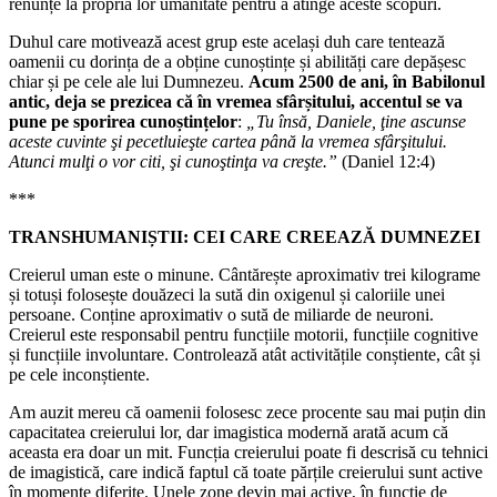
renunțe la propria lor umanitate pentru a atinge aceste scopuri.
Duhul care motivează acest grup este același duh care tentează
oamenii cu dorința de a obține cunoștințe și abilități care depășesc
chiar și pe cele ale lui Dumnezeu.
Acum 2500 de ani, în Babilonul
antic, deja se prezicea că în vremea sfârșitului, accentul se va
pune pe sporirea cunoștințelor
:
„Tu însă, Daniele, ţine ascunse
aceste cuvinte şi pecetluieşte cartea până la vremea sfârşitului.
Atunci mulţi o vor citi, şi cunoştinţa va creşte.”
(Daniel 12:4)
***
TRANSHUMANIȘTII: CEI CARE CREEAZĂ DUMNEZEI
Creierul uman este o minune. Cântărește aproximativ trei kilograme
și totuși folosește douăzeci la sută din oxigenul și caloriile unei
persoane. Conține aproximativ o sută de miliarde de neuroni.
Creierul este responsabil pentru funcțiile motorii, funcțiile cognitive
și funcțiile involuntare. Controlează atât activitățile conștiente, cât și
pe cele inconștiente.
Am auzit mereu că oamenii folosesc zece procente sau mai puțin din
capacitatea creierului lor, dar imagistica modernă arată acum că
aceasta era doar un mit. Funcția creierului poate fi descrisă cu tehnici
de imagistică, care indică faptul că toate părțile creierului sunt active
în momente diferite. Unele zone devin mai active, în funcție de