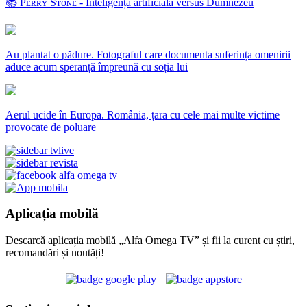
📚 Pᴇʀʀʏ Sᴛᴏɴᴇ - Inteligența artificială versus Dumnezeu
Au plantat o pădure. Fotograful care documenta suferința omenirii
aduce acum speranță împreună cu soția lui
Aerul ucide în Europa. România, țara cu cele mai multe victime
provocate de poluare
Aplicația mobilă
Descarcă aplicația mobilă „Alfa Omega TV” și fii la curent cu știri,
recomandări și noutăți!