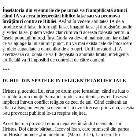
Înșelătoria din vremurile de pe urmă va fi amplificată atunci
când IA va crea interpretări biblice false sau va promova
învățături contrare Bibliei
. Având în vedere abilitatea IA de a
produce știri false, informații false, imagini false și înregistrări audio
și video false, putem vedea clar cum va fi aceasta folosită pentru a
înșela populații întregi. Înșelătoria va deveni mainstream, iar odată
ce va ajunge la un anumit punct, nu va mai exista cale de întoarcere
și nicio capacitate a oamenilor de a o opri. Unii inovatori ai IA
avertizează că, odată ce va fi depășită o anumită limită, inteligența
artificială va fi imposibil de controlat de către oameni.
***
DUHUL DIN SPATELE INTELIGENȚEI ARTIFICIALE
Hristos și ucenicii Lui erau pe drum spre Ierusalim, când au luat o
scurtătură prin munții Samariei, unde samaritenii și evreii fuseseră
implicați într-un conflict religios de zeci de ani. Când cetățenii au
aflat că Isus, un evreu, și ucenicii Lui evrei treceau prin zonă, aceștia
i-au provocat public și le-au respins slujirea.
Acest lucru a provocat emoții negative în rândul ucenicilor lui
Hristos. Doi dintre bărbați, Iacov și Ioan, care primiseră din partea
lui Hristos numele „fiii tunetului” (Marcu 3:17), I-au cerut lui