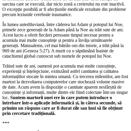
sarcina care se execută, dar nicio zonă a creierului nu este inactivă.
O excepție posibilă ar fi afecțiunile medicale rezultate din probleme
precum leziunile cerebrale traumatice.
În lumea antediluviană, între căderea lui Adam și potopul lui Noe,
primele zece generații de la Adam până la Noe au trăit sute de ani.
Acest lucru a oferit fiecărei persoane timpul necesar pentru a
acumula mai multe cunoștințe și pentru a învăța următoarele
generații. Matusalems, cel mai bătrân om din istorie, a trăit până la
969 de ani (Geneza 5:27). A murit cu o săptămână înainte de
cataclismul global cunoscut sub numele de potopul lui Noe.
Trăind sute de ani, oamenii pot acumula mai multe cunoștințe,
experiență și înțelepciune, extinzând astfel cantitatea și calitatea
informațiilor stocate în mintea umană. Cu trecerea mileniilor, am fost
martori la dezvoltarea computerelor care stochează volume masive
de date. Acum avem la dispoziție o cantitate aparent nesfârșită de
cunoștințe și informații, multe dintre ele fiind colectate într-un singur
loc.
Suntem martorii unei ere în care putem introduce o
întrebare într-o aplicație informatică și, în câteva secunde, să
primim un răspuns care ar fi durat zile sau luni să fie obținut
prin cercetare tradițională.
***