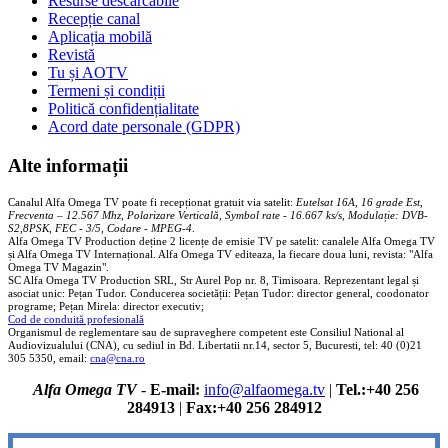
Resurse descărcabile
Recepție canal
Aplicația mobilă
Revistă
Tu și AOTV
Termeni și condiții
Politică confidențialitate
Acord date personale (GDPR)
Alte informații
Canalul Alfa Omega TV poate fi recepționat gratuit via satelit:
Eutelsat 16A, 16 grade Est,
Frecventa – 12.567 Mhz, Polarizare
Vertica
lă, Symbol rate - 16.667 ks/s, Modulație: DVB-
S2,8PSK, FEC - 3/5, Codare - MPEG-4
.
Alfa Omega TV Production deține 2 licențe de emisie TV pe satelit: canalele Alfa Omega TV
și Alfa Omega TV Internațional. Alfa Omega TV editeaza, la fiecare doua luni, revista: "Alfa
Omega TV Magazin".
SC Alfa Omega TV Production SRL, Str Aurel Pop nr. 8, Timisoara. Reprezentant legal și
asociat unic: Pețan Tudor. Conducerea societății: Pețan Tudor: director general, coodonator
programe; Pețan Mirela: director executiv;
Cod de conduită profesională
Organismul de reglementare sau de supraveghere competent este Consiliul National al
Audiovizualului (CNA), cu sediul in Bd. Libertatii nr.14, sector 5, Bucuresti, tel: 40 (0)21
305 5350, email:
cna@cna.ro
Alfa Omega TV
-
E-mail:
info@alfaomega.tv
|
Tel.:+40 256
284913
|
Fax:+40 256 284912