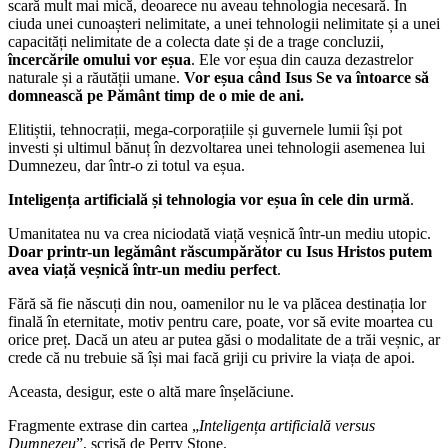
scară mult mai mică, deoarece nu aveau tehnologia necesară. În
ciuda unei cunoașteri nelimitate, a unei tehnologii nelimitate și a unei
capacități nelimitate de a colecta date și de a trage concluzii,
încercările omului vor eșua
. Ele vor eșua din cauza dezastrelor
naturale și a răutății umane.
Vor eșua când Isus Se va întoarce să
domnească pe Pământ timp de o mie de ani.
Elitiștii, tehnocrații, mega-corporațiile și guvernele lumii își pot
investi și ultimul bănuț în dezvoltarea unei tehnologii asemenea lui
Dumnezeu, dar într-o zi totul va eșua.
Inteligența artificială și tehnologia vor eșua în cele din urmă
.
Umanitatea nu va crea niciodată viață veșnică într-un mediu utopic.
Doar printr-un legământ răscumpărător cu Isus Hristos putem
avea viață veșnică într-un mediu perfect
.
Fără să fie născuți din nou, oamenilor nu le va plăcea destinația lor
finală în eternitate, motiv pentru care, poate, vor să evite moartea cu
orice preț. Dacă un ateu ar putea găsi o modalitate de a trăi veșnic, ar
crede că nu trebuie să își mai facă griji cu privire la viața de apoi.
Aceasta, desigur, este o altă mare înșelăciune.
Fragmente extrase din cartea „
Inteligența artificială versus
Dumnezeu
”, scrisă de Perry Stone.