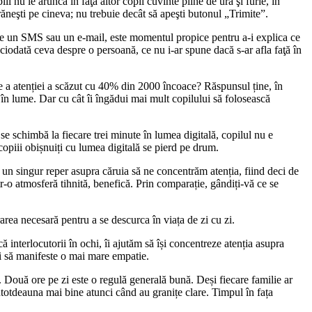
i nu le aruncă în faţă altor copii cuvinte pline de ură şi furie, în
ăneşti pe cineva; nu trebuie decât să apeşti butonul „Trimite”.
imite un SMS sau un e-mail, este momentul propice pentru a-i explica ce
ciodată ceva despre o persoană, ce nu i-ar spune dacă s-ar afla faţă în
die a atenției a scăzut cu 40% din 2000 încoace? Răspunsul ține, în
ce în lume. Dar cu cât îi îngădui mai mult copilului să folosească
se schimbă la fiecare trei minute în lumea digitală, copilul nu e
copiii obișnuiți cu lumea digitală se pierd pe drum.
ră un singur reper asupra căruia să ne concentrăm atenția, fiind deci de
r-o atmosferă tihnită, benefică. Prin comparație, gândiți-vă ce se
rarea necesară pentru a se descurca în viața de zi cu zi.
ă interlocutorii în ochi, îi ajutăm să își concentreze atenția asupra
r și să manifeste o mai mare empatie.
t. Două ore pe zi este o regulă generală bună. Deși fiecare familie ar
 întotdeauna mai bine atunci când au granițe clare. Timpul în fața