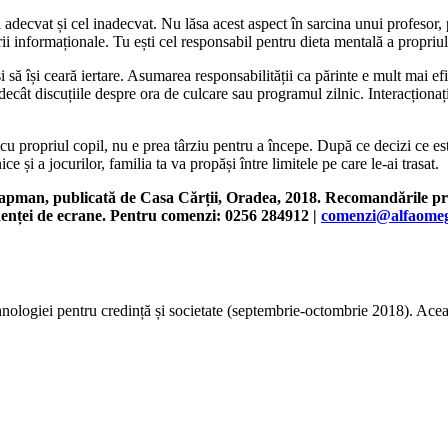
utul adecvat și cel inadecvat. Nu lăsa acest aspect în sarcina unui profeso
rii informaționale. Tu ești cel responsabil pentru dieta mentală a propriul
i să își ceară iertare. Asumarea responsabilității ca părinte e mult mai efi
ecât discuțiile despre ora de culcare sau programul zilnic. Interacționați 
ropriul copil, nu e prea târziu pentru a începe. După ce decizi ce este 
e și a jocurilor, familia ta va propăși între limitele pe care le-ai trasat.
pman, publicată de Casa Cărții, Oradea, 2018.
Recomandările prac
ndenței de ecrane. Pentru comenzi: 0256 284912 |
comenzi@alfaomeg
ologiei pentru credință și societate (septembrie-octombrie 2018). Aceast