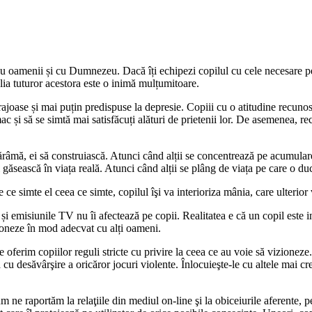
u oamenii și cu Dumnezeu. Dacă îți echipezi copilul cu cele necesare pentru
elia tuturor acestora este o inimă mulțumitoare.
joase și mai puțin predispuse la depresie. Copiii cu o atitudine recunosc
mac și să se simtă mai satisfăcuți alături de prietenii lor. De asemenea, re
dărâmă, ei să construiască. Atunci când alții se concentrează pe acumulare
îi găsească în viața reală. Atunci când alții se plâng de viața pe care o duc
 ce simte el ceea ce simte, copilul îşi va interioriza mânia, care ulteri
 și emisiunile TV nu îi afectează pe copii. Realitatea e că un copil este 
ționeze în mod adecvat cu alți oameni.
 le oferim copiilor reguli stricte cu privire la ceea ce au voie să vizione
a cu desăvârşire a oricăror jocuri violente. Înlocuieşte-le cu altele mai cr
m ne raportăm la relaţiile din mediul on-line şi la obiceiurile aferente, 