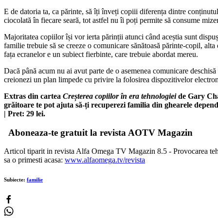
E de datoria ta, ca părinte, să îți înveți copiii diferența dintre conțin
ciocolată în fiecare seară, tot astfel nu îi poți permite să consume mize
Majoritatea copiilor își vor ierta părinții atunci când aceștia sunt dispuș
familie trebuie să se creeze o comunicare sănătoasă părinte-copil, alta d
fața ecranelor e un subiect fierbinte, care trebuie abordat mereu.
Dacă până acum nu ai avut parte de o asemenea comunicare deschisă cu p
creionezi un plan limpede cu privire la folosirea dispozitivelor electronic
Extras din cartea
Creșterea copiilor în era tehnologiei
de Gary Cha
grăitoare te pot ajuta să-ți recuperezi familia din ghearele depe
| Pret: 29 lei.
Aboneaza-te gratuit la revista AOTV Magazin
Articol tiparit in revista Alfa Omega TV Magazin 8.5 - Provocarea tehn
sa o primesti acasa:
www.alfaomega.tv/revista
Subiecte:
familie