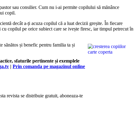
r, pastor sau consilier. Cum nu i-ai permite copilului să mănânce
ui copil.
cientă decât a-ți acuza copilul că a luat decizii greșite. În fiecare
cu copilul pe orice subiect care se ivește firesc, iar timpul petrecut în
sănătos și benefic pentru familia ta și
tice, sfaturile pertinente și exemplele
a.tv
|
Prin comanda pe magazinul online
a revista se distribuie gratuit, aboneaza-te