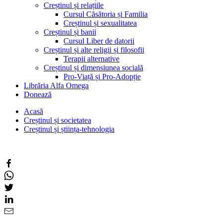
Creștinul și relațiile
Cursul Căsătoria și Familia
Creștinul și sexualitatea
Creștinul și banii
Cursul Liber de datorii
Creștinul și alte religii și filosofii
Terapii alternative
Creștinul și dimensiunea socială
Pro-Viață și Pro-Adopție
Librăria Alfa Omega
Donează
Acasă
Creștinul și societatea
Creștinul și știința-tehnologia