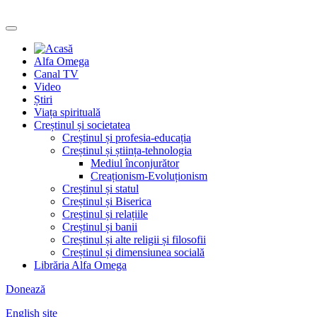
Alfa Omega
Canal TV
Video
Știri
Viața spirituală
Creștinul și societatea
Creștinul și profesia-educația
Creștinul și știința-tehnologia
Mediul înconjurător
Creaționism-Evoluționism
Creștinul și statul
Creștinul și Biserica
Creștinul și relațiile
Creștinul și banii
Creștinul și alte religii și filosofii
Creștinul și dimensiunea socială
Librăria Alfa Omega
Donează
English site