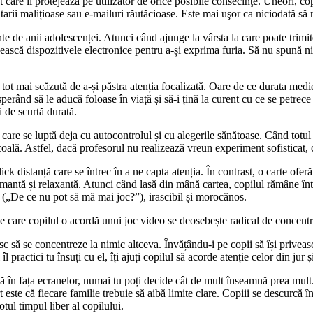
are îl protejează pe utilizator de orice posibile consecinţe. Uneori, copii
arii malițioase sau e-mailuri răutăcioase. Este mai uşor ca niciodată să r
nainte de anii adolescenței. Atunci când ajunge la vârsta la care poate tr
sească dispozitivele electronice pentru a-și exprima furia. Să nu spună ni
te tot mai scăzută de a-și păstra atenția focalizată. Oare de ce durata me
 sperând să le aducă foloase în viață și să-i țină la curent cu ce se petre
i de scurtă durată.
are se luptă deja cu autocontrolul și cu alegerile sănătoase. Când totul 
școală. Astfel, dacă profesorul nu realizează vreun experiment sofisticat, 
lick distanță care se întrec în a ne capta atenția. În contrast, o carte ofe
almantă și relaxantă. Atunci când lasă din mână cartea, copilul rămâne înt
 („De ce nu pot să mă mai joc?”), irascibil și morocănos.
a pe care copilul o acordă unui joc video se deosebește radical de concent
esc să se concentreze la nimic altceva. Învățându-i pe copii să își priveasc
l practici tu însuți cu el, îți ajuți copilul să acorde atenție celor din ju
acă în fața ecranelor, numai tu poți decide cât de mult înseamnă prea mul
t este că fiecare familie trebuie să aibă limite clare. Copiii se descurcă
tul timpul liber al copilului.