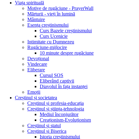
Viața spirituală
Motive de rugăciune - PrayerWall
Mărturii - vieți în lumină
Mântuire
Esența creștinismului
Curs Bazele creștinismului
Curs Ucenicie
Intimitate cu Dumnezeu
Rugăciune-mijlocire
10 minute despre rugăciune
Devoțional
Vindecare
Eliberare
Cursul SOS
Eliberând captivii
Diavolul în fața instanței
Emoții
Creștinul și societatea
Creștinul și profesia-educația
Creștinul și știința-tehnologia
Mediul înconjurător
Creaționism-Evoluționism
Creștinul și statul
Creștinul și Biserica
Istoria creștinismului