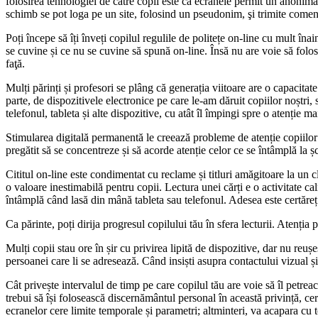
folosirea tehnologiei de către copii este că ecranele permit un anonimat c
schimb se pot loga pe un site, folosind un pseudonim, şi trimite coment
Poți începe să îți înveți copilul regulile de politețe on-line cu mult î
se cuvine și ce nu se cuvine să spună on-line. Însă nu are voie să folo
faţă.
Mulți părinți și profesori se plâng că generația viitoare are o capacita
parte, de dispozitivele electronice pe care le-am dăruit copiilor noștri,
telefonul, tableta și alte dispozitive, cu atât îl împingi spre o atenție ma
Stimularea digitală permanentă le creează probleme de atenție copiilor c
pregătit să se concentreze și să acorde atenție celor ce se întâmplă la 
Cititul on-line este condimentat cu reclame și titluri amăgitoare la un c
o valoare inestimabilă pentru copii. Lectura unei cărți e o activitate c
întâmplă când lasă din mână tableta sau telefonul. Adesea este certăreț
Ca părinte, poți dirija progresul copilului tău în sfera lecturii. Atenți
Mulți copii stau ore în șir cu privirea lipită de dispozitive, dar nu reuș
persoanei care li se adresează. Când insiști asupra contactului vizual și î
Cât privește intervalul de timp pe care copilul tău are voie să îl petre
trebui să își folosească discernământul personal în această privință, cer
ecranelor cere limite temporale și parametri; altminteri, va acapara cu to