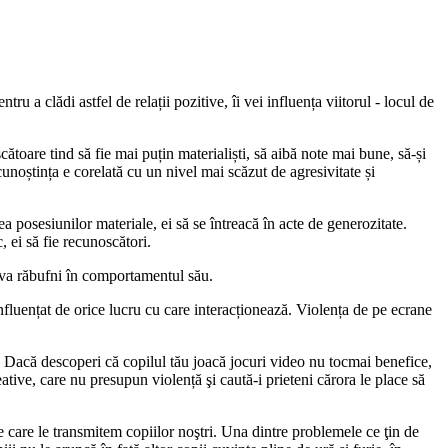
 a clădi astfel de relații pozitive, îi vei influența viitorul - locul de
ătoare tind să fie mai puțin materialiști, să aibă note mai bune, să-și
cunoștința e corelată cu un nivel mai scăzut de agresivitate și
a posesiunilor materiale, ei să se întreacă în acte de generozitate.
, ei să fie recunoscători.
or va răbufni în comportamentul său.
influențat de orice lucru cu care interacționează. Violența de pe ecrane
ze. Dacă descoperi că copilul tău joacă jocuri video nu tocmai benefice,
eative, care nu presupun violență şi caută-i prieteni cărora le place să
pe care le transmitem copiilor noştri. Una dintre problemele ce ţin de