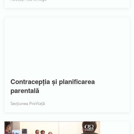
Contracepția și planificarea
parentală
Secțiunea ProViață