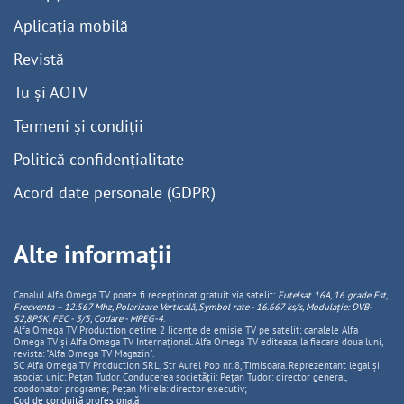
Aplicația mobilă
Revistă
Tu și AOTV
Termeni și condiții
Politică confidențialitate
Acord date personale (GDPR)
Alte informații
Canalul Alfa Omega TV poate fi recepționat gratuit via satelit:
Eutelsat 16A, 16 grade Est,
Frecventa – 12.567 Mhz, Polarizare
Vertica
lă, Symbol rate - 16.667 ks/s, Modulație: DVB-
S2,8PSK, FEC - 3/5, Codare - MPEG-4
.
Alfa Omega TV Production deține 2 licențe de emisie TV pe satelit: canalele Alfa
Omega TV și Alfa Omega TV Internațional. Alfa Omega TV editeaza, la fiecare doua luni,
revista: "Alfa Omega TV Magazin".
SC Alfa Omega TV Production SRL, Str Aurel Pop nr. 8, Timisoara. Reprezentant legal și
asociat unic: Pețan Tudor. Conducerea societății: Pețan Tudor: director general,
coodonator programe; Pețan Mirela: director executiv;
Cod de conduită profesională