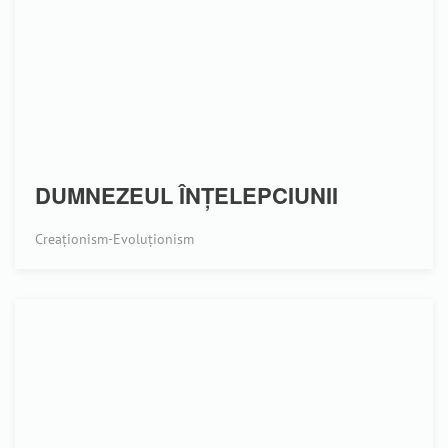
DUMNEZEUL ÎNŢELEPCIUNII
Creaționism-Evoluționism