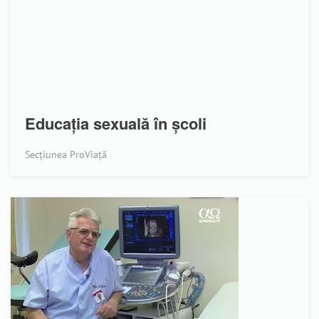
Educația sexuală în școli
Secțiunea ProViață