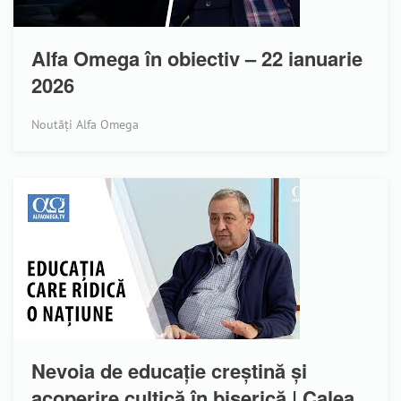
Alfa Omega în obiectiv – 22 ianuarie
2026
Noutăți Alfa Omega
Nevoia de educație creștină și
acoperire cultică în biserică | Calea,