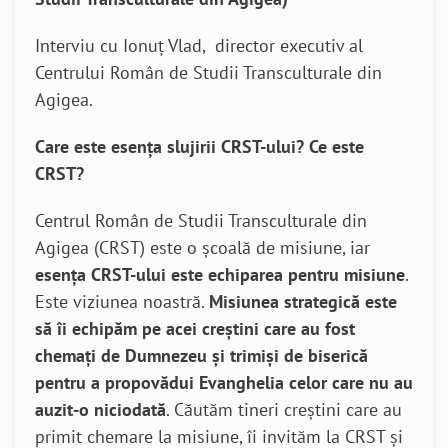
Interviu cu Ionuț Vlad, director executiv al
Centrului Român de Studii Transculturale din
Agigea.
Care este esența slujirii CRST-ului? Ce este
CRST?
Centrul Român de Studii Transculturale din
Agigea (CRST) este o școală de misiune, iar
esența CRST-ului este echiparea pentru misiune
.
Este viziunea noastră.
Misiunea strategică este
să îi echipăm pe acei creștini care au fost
chemați de Dumnezeu și trimiși de biserică
pentru a propovădui Evanghelia celor care nu au
auzit-o niciodată
. Căutăm tineri creștini care au
primit chemare la misiune, îi invităm la CRST și