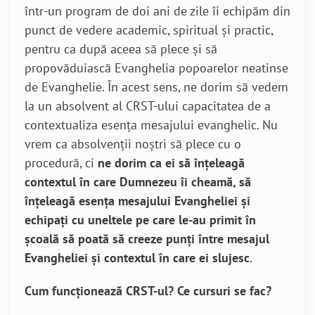
într-un program de doi ani de zile îi echipăm din
punct de vedere academic, spiritual și practic,
pentru ca după aceea să plece și să
propovăduiască Evanghelia popoarelor neatinse
de Evanghelie. În acest sens, ne dorim să vedem
la un absolvent al CRST-ului capacitatea de a
contextualiza esența mesajului evanghelic. Nu
vrem ca absolvenții noștri să plece cu o
procedură, ci
ne dorim ca ei să înțeleagă
contextul în care Dumnezeu îi cheamă, să
înțeleagă esența mesajului Evangheliei și
echipați cu uneltele pe care le-au primit în
școală să poată să creeze punți între mesajul
Evangheliei și contextul în care ei slujesc
.
Cum funcționează CRST-ul? Ce cursuri se fac?