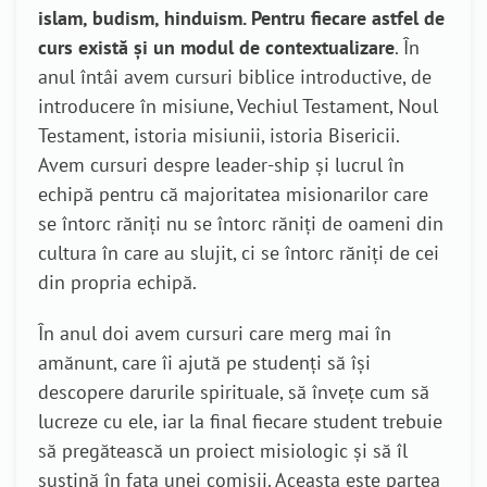
islam, budism, hinduism. Pentru fiecare astfel de
curs există și un modul de contextualizare
. În
anul întâi avem cursuri biblice introductive, de
introducere în misiune, Vechiul Testament, Noul
Testament, istoria misiunii, istoria Bisericii.
Avem cursuri despre leader-ship și lucrul în
echipă pentru că majoritatea misionarilor care
se întorc răniți nu se întorc răniți de oameni din
cultura în care au slujit, ci se întorc răniți de cei
din propria echipă.
În anul doi avem cursuri care merg mai în
amănunt, care îi ajută pe studenți să își
descopere darurile spirituale, să învețe cum să
lucreze cu ele, iar la final fiecare student trebuie
să pregătească un proiect misiologic și să îl
susțină în fața unei comisii. Aceasta este partea