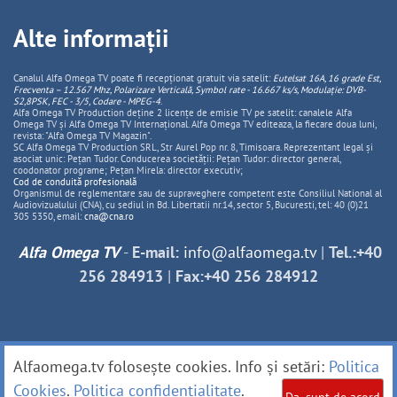
Alte informații
Canalul Alfa Omega TV poate fi recepționat gratuit via satelit:
Eutelsat 16A, 16 grade Est,
Frecventa – 12.567 Mhz, Polarizare
Vertica
lă, Symbol rate - 16.667 ks/s, Modulație: DVB-
S2,8PSK, FEC - 3/5, Codare - MPEG-4
.
Alfa Omega TV Production deține 2 licențe de emisie TV pe satelit: canalele Alfa
Omega TV și Alfa Omega TV Internațional. Alfa Omega TV editeaza, la fiecare doua luni,
revista: "Alfa Omega TV Magazin".
SC Alfa Omega TV Production SRL, Str Aurel Pop nr. 8, Timisoara. Reprezentant legal și
asociat unic: Pețan Tudor. Conducerea societății: Pețan Tudor: director general,
coodonator programe; Pețan Mirela: director executiv;
Cod de conduită profesională
Organismul de reglementare sau de supraveghere competent este Consiliul National al
Audiovizualului (CNA), cu sediul in Bd. Libertatii nr.14, sector 5, Bucuresti, tel: 40 (0)21
305 5350, email:
cna@cna.ro
Alfa Omega TV
-
E-mail:
info@alfaomega.tv
|
Tel.:+40
256 284913
|
Fax:+40 256 284912
Alfaomega.tv folosește cookies. Info și setări:
Politica
Cookies
.
Politica confidențialitate
.