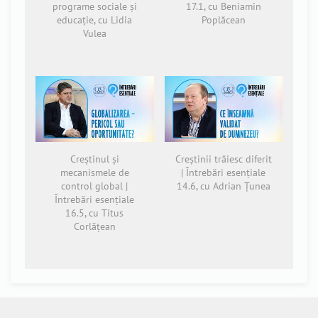
programe sociale și
17.1, cu Beniamin
educație, cu Lidia
Poplăcean
Vulea
Creștinul și
Creștinii trăiesc diferit
mecanismele de
| Întrebări esențiale
control global |
14.6, cu Adrian Țunea
Întrebări esențiale
16.5, cu Titus
Corlățean