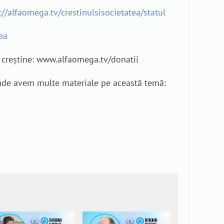
://alfaomega.tv/crestinulsisocietatea/statul
ea
e creștine: www.alfaomega.tv/donatii
 unde avem multe materiale pe această temă: