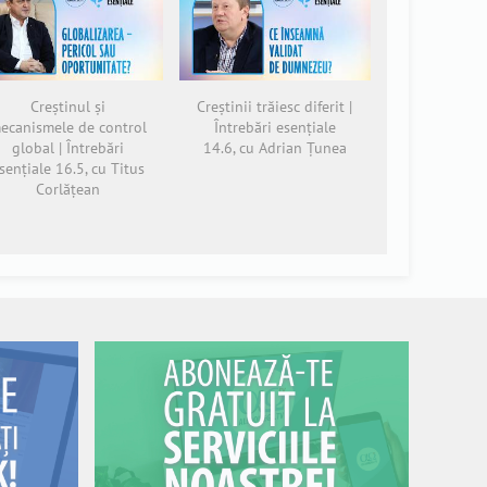
Creștinul și
Creștinii trăiesc diferit |
ecanismele de control
Întrebări esențiale
global | Întrebări
14.6, cu Adrian Țunea
sențiale 16.5, cu Titus
Corlățean