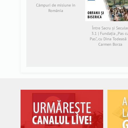
Câmpuri de misiune în
România
Între Sacru și Secula
3.1 | Fundația „Pas c
Pas”, cu Dina Todeasă 
Carmen Borza