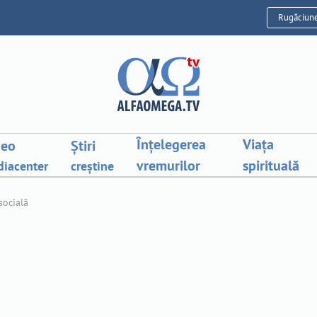
Rugăciun
Înțelegerea
Viața
deo
Știri
vremurilor
spirituală
iacenter
creștine
socială