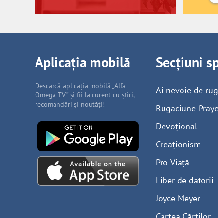
Aplicația mobilă
Secțiuni s
Descarcă aplicația mobilă „Alfa
Ai nevoie de ru
Omega TV” și fii la curent cu știri,
recomandări și noutăți!
Rugaciune-Praye
Devoțional
Creaționism
Pro-Viață
Liber de datorii
Joyce Meyer
Cartea Cărților