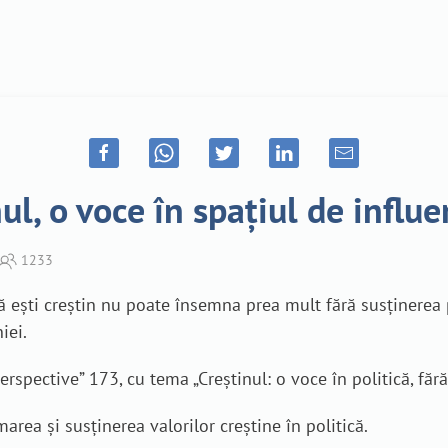
ul, o voce în spațiul de influ
1233
ă ești creștin nu poate însemna prea mult fără susținerea p
iei.
rspective” 173, cu tema „Creștinul: o voce în politică, făr
rea și susținerea valorilor creștine în politică.