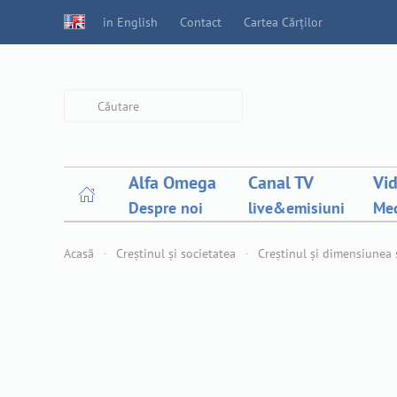
in English
Contact
Cartea Cărților
Type 2 or more characters for
results.
Alfa Omega
Canal TV
Vi
Despre noi
live&emisiuni
Med
Acasă
Creștinul și societatea
Creștinul și dimensiunea 