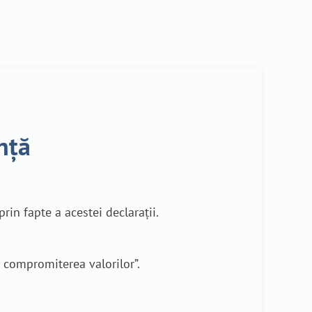
ență
rin fapte a acestei declarații.
ă compromiterea valorilor”.