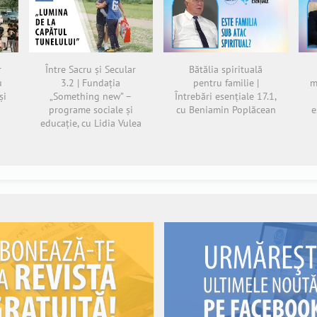
r
Între Sacru și Secular
Bătălia spirituală
u
3.2 | Fundația
pentru familie |
m
și
„Something new” –
Întrebări esențiale 17.1,
programe sociale și
cu Beniamin Poplăcean
e
educație, cu Lidia Vulea