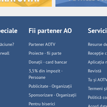
peciale
Fii partener AO
Servic
găciune?
Partener AOTV
Resurse d
rwall
Proiecte - fii parte
Recepție c
Donații - card bancar
Aplicația 
3,5% din impozit -
Revistă
Persoane
Tu și AOT
Publicitate - Organizații
Termeni și
Sponsorizare - Organizații
Politică co
Pentru biserici
Acord dat