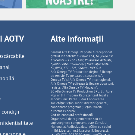
ii AOTV
Alte informații
Canalul Alfa Omega TV poate fi recepționat
escărcabile
gratuit via satelit:
Eutelsat 16A, 16 grade Est,
Frecventa – 12.567 Mhz, Polarizare
Vertica
lă,
Symbol rate - 16.667 ks/s, Modulație: DVB-
anal
S2,8PSK, FEC - 3/5, Codare - MPEG-4
.
Alfa Omega TV Production deține 2 licențe
de emisie TV pe satelit: canalele Alfa
mobilă
Omega TV și Alfa Omega TV Internațional.
Alfa Omega TV editeaza, la fiecare doua luni,
revista: "Alfa Omega TV Magazin".
SC Alfa Omega TV Production SRL, Str Aurel
Pop nr. 8, Timisoara. Reprezentant legal și
V
asociat unic: Pețan Tudor. Conducerea
societății: Pețan Tudor: director general,
coodonator programe; Pețan Mirela:
 condiții
director executiv;
Cod de conduită profesională
Organismul de reglementare sau de
nfidențialitate
supraveghere competent este Consiliul
National al Audiovizualului (CNA), cu sediul
in Bd. Libertatii nr.14, sector 5, Bucuresti,
e personale
tel: 40 (0)21 305 5350, email:
cna@cna.ro