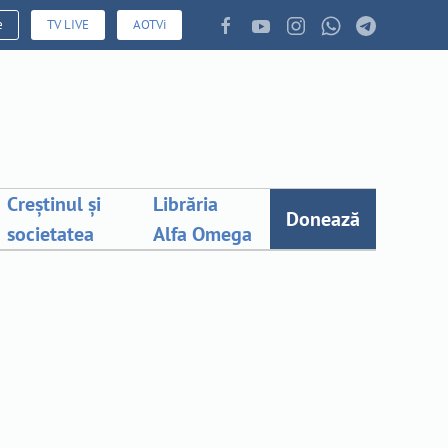
e
TV LIVE
AOTVi
Creștinul și
Librăria
Donează
societatea
Alfa Omega