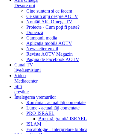
Alfa Omega
Despre noi
Cine suntem și ce facem
Ce spun alții despre AOTV
Noutăți Alfa Omega TV
Proiecte - Cum poți fi parte?
Donează
Campanii media
Aplicația mobilă AOTV
Newsletter email
Revista AOTV Magazin
Pagina de Facebook AOTV
Canal TV
live&emisiuni
Video
Mediacenter
Știri
creștine
Înțelegerea vremurilor
România - actualități comentate
Lume - actualități comentate
PRO-ISRAEL
Broșură gratuită ISRAEL
ISLAM
Escatologie - Interpretare biblică