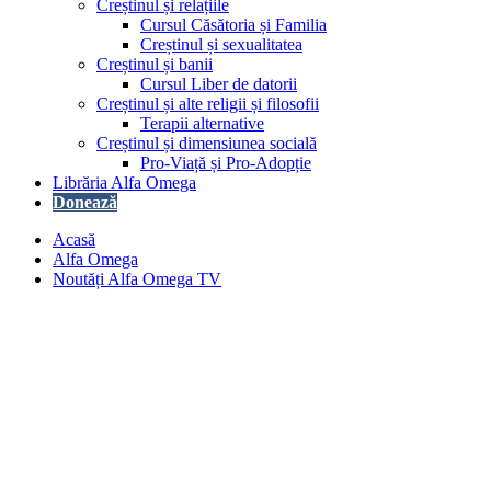
Creștinul și relațiile
Cursul Căsătoria și Familia
Creștinul și sexualitatea
Creștinul și banii
Cursul Liber de datorii
Creștinul și alte religii și filosofii
Terapii alternative
Creștinul și dimensiunea socială
Pro-Viață și Pro-Adopție
Librăria Alfa Omega
Donează
Acasă
Alfa Omega
Noutăți Alfa Omega TV