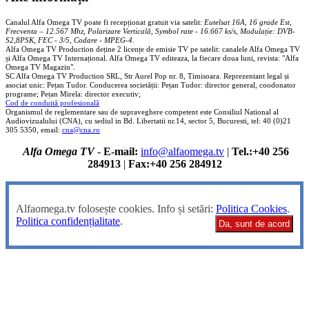
Canalul Alfa Omega TV poate fi recepționat gratuit via satelit:
Eutelsat 16A, 16 grade Est,
Frecventa – 12.567 Mhz, Polarizare
Vertica
lă, Symbol rate - 16.667 ks/s, Modulație: DVB-
S2,8PSK, FEC - 3/5, Codare - MPEG-4
.
Alfa Omega TV Production deține 2 licențe de emisie TV pe satelit: canalele Alfa Omega TV
și Alfa Omega TV Internațional. Alfa Omega TV editeaza, la fiecare doua luni, revista: "Alfa
Omega TV Magazin".
SC Alfa Omega TV Production SRL, Str Aurel Pop nr. 8, Timisoara. Reprezentant legal și
asociat unic: Pețan Tudor. Conducerea societății: Pețan Tudor: director general, coodonator
programe; Pețan Mirela: director executiv;
Cod de conduită profesională
Organismul de reglementare sau de supraveghere competent este Consiliul National al
Audiovizualului (CNA), cu sediul in Bd. Libertatii nr.14, sector 5, Bucuresti, tel: 40 (0)21
305 5350, email:
cna@cna.ro
Alfa Omega TV
-
E-mail:
info@alfaomega.tv
|
Tel.:+40 256
284913
|
Fax:+40 256 284912
Alfaomega.tv folosește cookies. Info și setări:
Politica Cookies
.
Politica confidențialitate
.
Da, sunt de acord