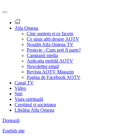
Alfa Omega
Cine suntem și ce facem
Ce spun alții despre AOTV
Noutăți Alfa Omega TV
Proiecte - Cum poți fi parte?
Campanii media
Aplicația mobilă AOTV
Newsletter email
Revista AOTV Magazin
Pagina de Facebook AOTV
Canal TV
Video
Știri
Viața spirituală
Creștinul și societatea
Librăria Alfa Omega
Donează
English site