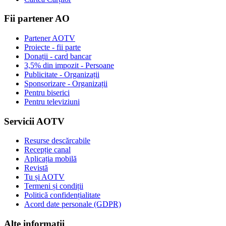
Fii partener AO
Partener AOTV
Proiecte - fii parte
Donații - card bancar
3,5% din impozit - Persoane
Publicitate - Organizații
Sponsorizare - Organizații
Pentru biserici
Pentru televiziuni
Servicii AOTV
Resurse descărcabile
Recepție canal
Aplicația mobilă
Revistă
Tu și AOTV
Termeni și condiții
Politică confidențialitate
Acord date personale (GDPR)
Alte informații