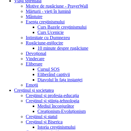
Viața spirituală
Motive de rugăciune - PrayerWall
Mărturii - vieți în lumină
Mântuire
Esența creștinismului
Curs Bazele creștinismului
Curs Ucenicie
Intimitate cu Dumnezeu
Rugăciune-mijlocire
10 minute despre rugăciune
Devoțional
Vindecare
Eliberare
Cursul SOS
Eliberând captivii
Diavolul în fața instanței
Emoții
Creștinul și societatea
Creștinul și profesia-educația
Creștinul și știința-tehnologia
Mediul înconjurător
Creaționism-Evoluționism
Creștinul și statul
Creștinul și Biserica
Istoria creștinismului