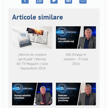
Articole similare
„Nevoia de creștere
Alfa Omega în
spirituală” | Revista
obiectiv – 9 iulie
AO TV Magazin | Iulie
2026
- Septembrie 2026