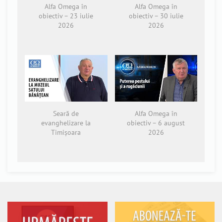
Alfa Omega în
Alfa Omega în
obiectiv – 23 iulie
obiectiv – 30 iulie
2026
2026
Seară de
Alfa Omega în
evanghelizare la
obiectiv – 6 august
Timișoara
2026