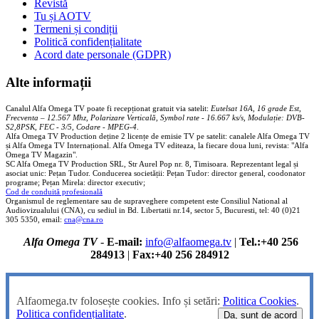
Revistă
Tu și AOTV
Termeni și condiții
Politică confidențialitate
Acord date personale (GDPR)
Alte informații
Canalul Alfa Omega TV poate fi recepționat gratuit via satelit:
Eutelsat 16A, 16 grade Est,
Frecventa – 12.567 Mhz, Polarizare
Vertica
lă, Symbol rate - 16.667 ks/s, Modulație: DVB-
S2,8PSK, FEC - 3/5, Codare - MPEG-4
.
Alfa Omega TV Production deține 2 licențe de emisie TV pe satelit: canalele Alfa Omega TV
și Alfa Omega TV Internațional. Alfa Omega TV editeaza, la fiecare doua luni, revista: "Alfa
Omega TV Magazin".
SC Alfa Omega TV Production SRL, Str Aurel Pop nr. 8, Timisoara. Reprezentant legal și
asociat unic: Pețan Tudor. Conducerea societății: Pețan Tudor: director general, coodonator
programe; Pețan Mirela: director executiv;
Cod de conduită profesională
Organismul de reglementare sau de supraveghere competent este Consiliul National al
Audiovizualului (CNA), cu sediul in Bd. Libertatii nr.14, sector 5, Bucuresti, tel: 40 (0)21
305 5350, email:
cna@cna.ro
Alfa Omega TV
-
E-mail:
info@alfaomega.tv
|
Tel.:+40 256
284913
|
Fax:+40 256 284912
Alfaomega.tv folosește cookies. Info și setări:
Politica Cookies
.
Politica confidențialitate
.
Da, sunt de acord