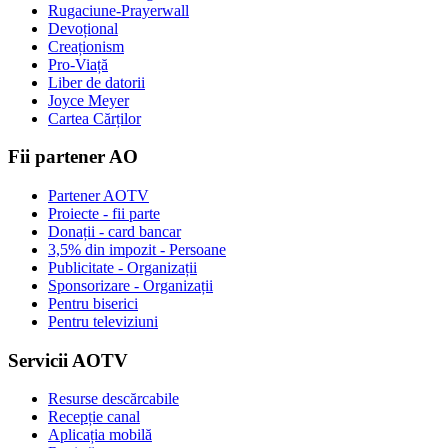
Rugaciune-Prayerwall
Devoțional
Creaționism
Pro-Viață
Liber de datorii
Joyce Meyer
Cartea Cărților
Fii partener AO
Partener AOTV
Proiecte - fii parte
Donații - card bancar
3,5% din impozit - Persoane
Publicitate - Organizații
Sponsorizare - Organizații
Pentru biserici
Pentru televiziuni
Servicii AOTV
Resurse descărcabile
Recepție canal
Aplicația mobilă