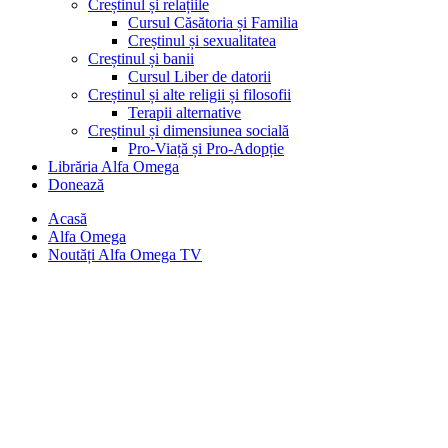
Creștinul și relațiile
Cursul Căsătoria și Familia
Creștinul și sexualitatea
Creștinul și banii
Cursul Liber de datorii
Creștinul și alte religii și filosofii
Terapii alternative
Creștinul și dimensiunea socială
Pro-Viață și Pro-Adopție
Librăria Alfa Omega
Donează
Acasă
Alfa Omega
Noutăți Alfa Omega TV