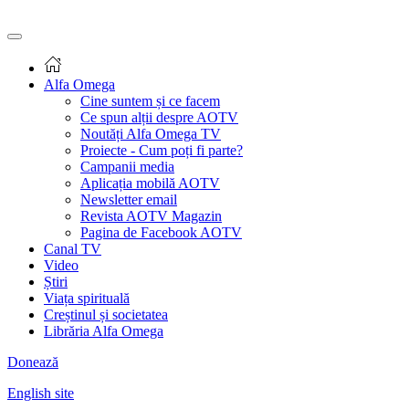
Alfa Omega
Cine suntem și ce facem
Ce spun alții despre AOTV
Noutăți Alfa Omega TV
Proiecte - Cum poți fi parte?
Campanii media
Aplicația mobilă AOTV
Newsletter email
Revista AOTV Magazin
Pagina de Facebook AOTV
Canal TV
Video
Știri
Viața spirituală
Creștinul și societatea
Librăria Alfa Omega
Donează
English site