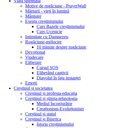
Viața spirituală
Motive de rugăciune - PrayerWall
Mărturii - vieți în lumină
Mântuire
Esența creștinismului
Curs Bazele creștinismului
Curs Ucenicie
Intimitate cu Dumnezeu
Rugăciune-mijlocire
10 minute despre rugăciune
Devoțional
Vindecare
Eliberare
Cursul SOS
Eliberând captivii
Diavolul în fața instanței
Emoții
Creștinul și societatea
Creștinul și profesia-educația
Creștinul și știința-tehnologia
Mediul înconjurător
Creaționism-Evoluționism
Creștinul și statul
Creștinul și Biserica
Istoria creștinismului