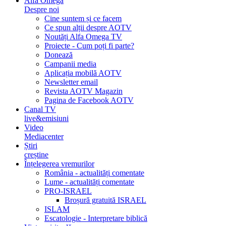
Alfa Omega
Despre noi
Cine suntem și ce facem
Ce spun alții despre AOTV
Noutăți Alfa Omega TV
Proiecte - Cum poți fi parte?
Donează
Campanii media
Aplicația mobilă AOTV
Newsletter email
Revista AOTV Magazin
Pagina de Facebook AOTV
Canal TV
live&emisiuni
Video
Mediacenter
Știri
creștine
Înțelegerea vremurilor
România - actualități comentate
Lume - actualități comentate
PRO-ISRAEL
Broșură gratuită ISRAEL
ISLAM
Escatologie - Interpretare biblică