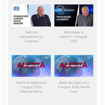
Seară de
Alfa Omega în
evanghelizare la
obiectiv – 6 august
Timișoara
2026
Alertă de rugăciune |
Alertă de rugăciune |
7 august 2026,
8 august 2026, Daniel
Emanuel Petruț
Cocar