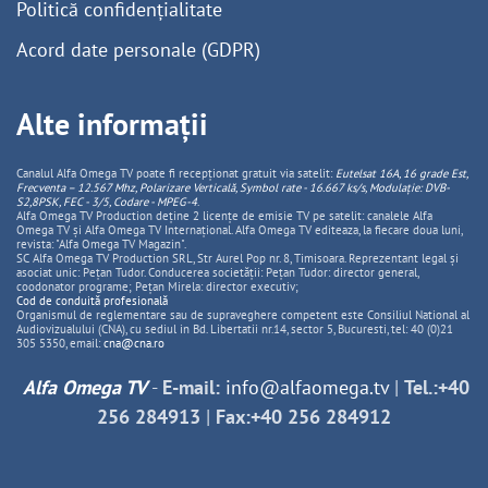
Politică confidențialitate
Acord date personale (GDPR)
Alte informații
Canalul Alfa Omega TV poate fi recepționat gratuit via satelit:
Eutelsat 16A, 16 grade Est,
Frecventa – 12.567 Mhz, Polarizare
Vertica
lă, Symbol rate - 16.667 ks/s, Modulație: DVB-
S2,8PSK, FEC - 3/5, Codare - MPEG-4
.
Alfa Omega TV Production deține 2 licențe de emisie TV pe satelit: canalele Alfa
Omega TV și Alfa Omega TV Internațional. Alfa Omega TV editeaza, la fiecare doua luni,
revista: "Alfa Omega TV Magazin".
SC Alfa Omega TV Production SRL, Str Aurel Pop nr. 8, Timisoara. Reprezentant legal și
asociat unic: Pețan Tudor. Conducerea societății: Pețan Tudor: director general,
coodonator programe; Pețan Mirela: director executiv;
Cod de conduită profesională
Organismul de reglementare sau de supraveghere competent este Consiliul National al
Audiovizualului (CNA), cu sediul in Bd. Libertatii nr.14, sector 5, Bucuresti, tel: 40 (0)21
305 5350, email:
cna@cna.ro
Alfa Omega TV
-
E-mail:
info@alfaomega.tv
|
Tel.:+40
256 284913
|
Fax:+40 256 284912