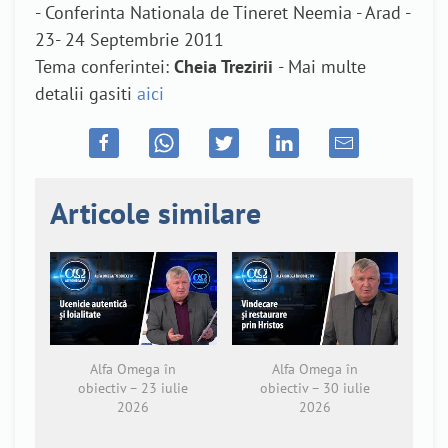
- Conferinta Nationala de Tineret Neemia - Arad -
23- 24 Septembrie 2011
Tema conferintei:
Cheia Trezirii
- Mai multe
detalii gasiti
aici
Articole similare
Alfa Omega în
Alfa Omega în
obiectiv – 23 iulie
obiectiv – 30 iulie
2026
2026