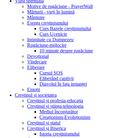
Viața spirituală
Motive de rugăciune - PrayerWall
Mărturii - vieți în lumină
Mântuire
Esența creștinismului
Curs Bazele creștinismului
Curs Ucenicie
Intimitate cu Dumnezeu
Rugăciune-mijlocire
10 minute despre rugăciune
Devoțional
Vindecare
Eliberare
Cursul SOS
Eliberând captivii
Diavolul în fața instanței
Emoții
Creștinul și societatea
Creștinul și profesia-educația
Creștinul și știința-tehnologia
Mediul înconjurător
Creaționism-Evoluționism
Creștinul și statul
Creștinul și Biserica
Istoria creștinismului