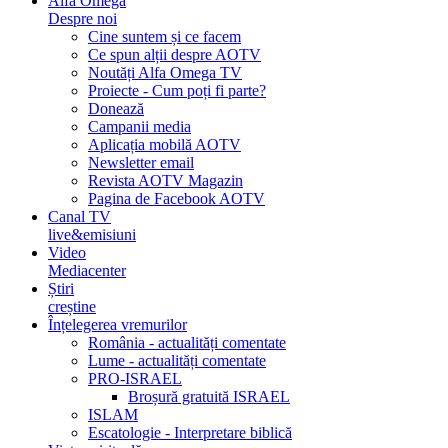
Alfa Omega
Despre noi
Cine suntem și ce facem
Ce spun alții despre AOTV
Noutăți Alfa Omega TV
Proiecte - Cum poți fi parte?
Donează
Campanii media
Aplicația mobilă AOTV
Newsletter email
Revista AOTV Magazin
Pagina de Facebook AOTV
Canal TV
live&emisiuni
Video
Mediacenter
Știri
creștine
Înțelegerea vremurilor
România - actualități comentate
Lume - actualități comentate
PRO-ISRAEL
Broșură gratuită ISRAEL
ISLAM
Escatologie - Interpretare biblică