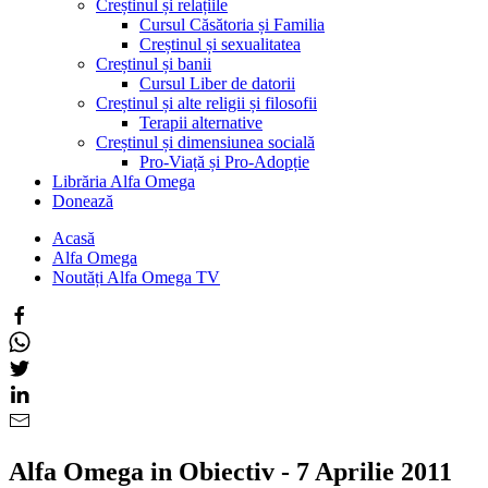
Creștinul și relațiile
Cursul Căsătoria și Familia
Creștinul și sexualitatea
Creștinul și banii
Cursul Liber de datorii
Creștinul și alte religii și filosofii
Terapii alternative
Creștinul și dimensiunea socială
Pro-Viață și Pro-Adopție
Librăria Alfa Omega
Donează
Acasă
Alfa Omega
Noutăți Alfa Omega TV
Alfa Omega in Obiectiv - 7 Aprilie 2011