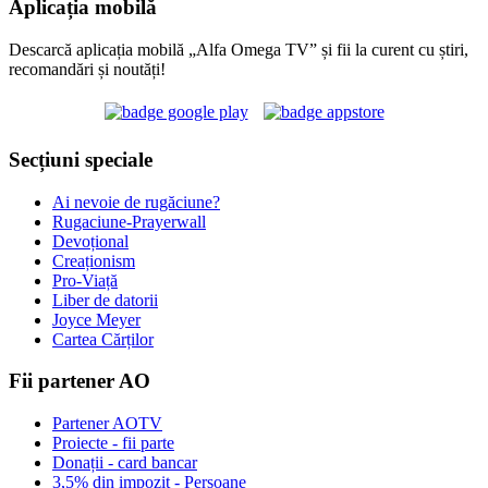
Aplicația mobilă
Descarcă aplicația mobilă „Alfa Omega TV” și fii la curent cu știri,
recomandări și noutăți!
Secțiuni speciale
Ai nevoie de rugăciune?
Rugaciune-Prayerwall
Devoțional
Creaționism
Pro-Viață
Liber de datorii
Joyce Meyer
Cartea Cărților
Fii partener AO
Partener AOTV
Proiecte - fii parte
Donații - card bancar
3,5% din impozit - Persoane