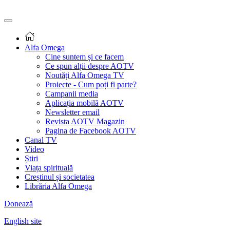
Alfa Omega
Cine suntem și ce facem
Ce spun alții despre AOTV
Noutăți Alfa Omega TV
Proiecte - Cum poți fi parte?
Campanii media
Aplicația mobilă AOTV
Newsletter email
Revista AOTV Magazin
Pagina de Facebook AOTV
Canal TV
Video
Știri
Viața spirituală
Creștinul și societatea
Librăria Alfa Omega
Donează
English site