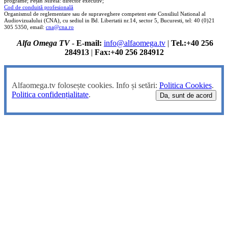
programe; Pețan Mirela: director executiv;
Cod de conduită profesională
Organismul de reglementare sau de supraveghere competent este Consiliul National al
Audiovizualului (CNA), cu sediul in Bd. Libertatii nr.14, sector 5, Bucuresti, tel: 40 (0)21
305 5350, email:
cna@cna.ro
Alfa Omega TV
-
E-mail:
info@alfaomega.tv
|
Tel.:+40 256
284913
|
Fax:+40 256 284912
Alfaomega.tv folosește cookies. Info și setări:
Politica Cookies
.
Politica confidențialitate
.
Da, sunt de acord