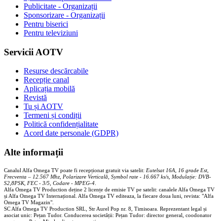
Publicitate - Organizații
Sponsorizare - Organizații
Pentru biserici
Pentru televiziuni
Servicii AOTV
Resurse descărcabile
Recepție canal
Aplicația mobilă
Revistă
Tu și AOTV
Termeni și condiții
Politică confidențialitate
Acord date personale (GDPR)
Alte informații
Canalul Alfa Omega TV poate fi recepționat gratuit via satelit:
Eutelsat 16A, 16 grade Est,
Frecventa – 12.567 Mhz, Polarizare
Vertica
lă, Symbol rate - 16.667 ks/s, Modulație: DVB-
S2,8PSK, FEC - 3/5, Codare - MPEG-4
.
Alfa Omega TV Production deține 2 licențe de emisie TV pe satelit: canalele Alfa Omega TV
și Alfa Omega TV Internațional. Alfa Omega TV editeaza, la fiecare doua luni, revista: "Alfa
Omega TV Magazin".
SC Alfa Omega TV Production SRL, Str Aurel Pop nr. 8, Timisoara. Reprezentant legal și
asociat unic: Pețan Tudor. Conducerea societății: Pețan Tudor: director general, coodonator