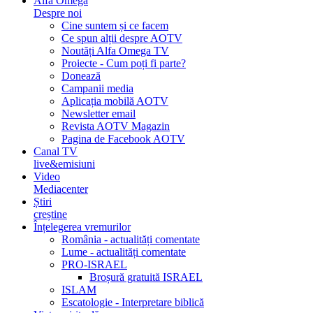
Alfa Omega
Despre noi
Cine suntem și ce facem
Ce spun alții despre AOTV
Noutăți Alfa Omega TV
Proiecte - Cum poți fi parte?
Donează
Campanii media
Aplicația mobilă AOTV
Newsletter email
Revista AOTV Magazin
Pagina de Facebook AOTV
Canal TV
live&emisiuni
Video
Mediacenter
Știri
creștine
Înțelegerea vremurilor
România - actualități comentate
Lume - actualități comentate
PRO-ISRAEL
Broșură gratuită ISRAEL
ISLAM
Escatologie - Interpretare biblică