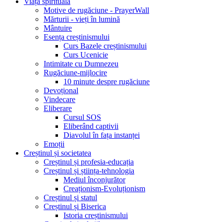
Viața spirituală
Motive de rugăciune - PrayerWall
Mărturii - vieți în lumină
Mântuire
Esența creștinismului
Curs Bazele creștinismului
Curs Ucenicie
Intimitate cu Dumnezeu
Rugăciune-mijlocire
10 minute despre rugăciune
Devoțional
Vindecare
Eliberare
Cursul SOS
Eliberând captivii
Diavolul în fața instanței
Emoții
Creștinul și societatea
Creștinul și profesia-educația
Creștinul și știința-tehnologia
Mediul înconjurător
Creaționism-Evoluționism
Creștinul și statul
Creștinul și Biserica
Istoria creștinismului