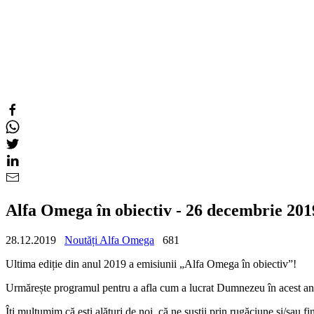
Alfa Omega în obiectiv - 26 decembrie 201
28.12.2019
Noutăți Alfa Omega
681
Ultima ediție din anul 2019 a emisiunii „Alfa Omega în obiectiv”!
Urmărește programul pentru a afla cum a lucrat Dumnezeu în acest a
Îți mulțumim că ești alături de noi, că ne susții prin rugăciune și/sau