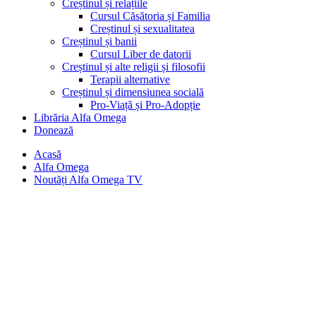
Creștinul și relațiile
Cursul Căsătoria și Familia
Creștinul și sexualitatea
Creștinul și banii
Cursul Liber de datorii
Creștinul și alte religii și filosofii
Terapii alternative
Creștinul și dimensiunea socială
Pro-Viață și Pro-Adopție
Librăria Alfa Omega
Donează
Acasă
Alfa Omega
Noutăți Alfa Omega TV