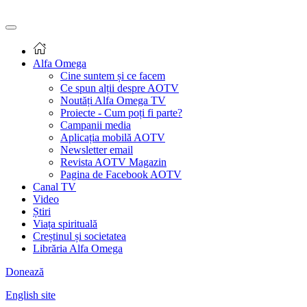
Alfa Omega
Cine suntem și ce facem
Ce spun alții despre AOTV
Noutăți Alfa Omega TV
Proiecte - Cum poți fi parte?
Campanii media
Aplicația mobilă AOTV
Newsletter email
Revista AOTV Magazin
Pagina de Facebook AOTV
Canal TV
Video
Știri
Viața spirituală
Creștinul și societatea
Librăria Alfa Omega
Donează
English site