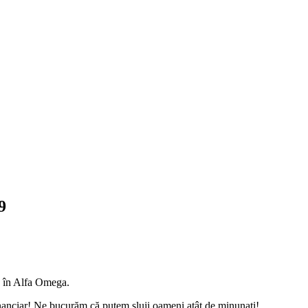
9
n în Alfa Omega.
 financiar! Ne bucurăm că putem sluji oameni atât de minunați!