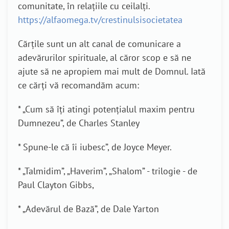
comunitate, în relațiile cu ceilalți.
https://alfaomega.tv/crestinulsisocietatea
Cărțile sunt un alt canal de comunicare a
adevărurilor spirituale, al căror scop e să ne
ajute să ne apropiem mai mult de Domnul. Iată
ce cărți vă recomandăm acum:
* „Cum să îți atingi potențialul maxim pentru
Dumnezeu”, de Charles Stanley
* Spune-le că îi iubesc”, de Joyce Meyer.
* „Talmidim”, „Haverim”, „Shalom” - trilogie - de
Paul Clayton Gibbs,
* „Adevărul de Bază”, de Dale Yarton