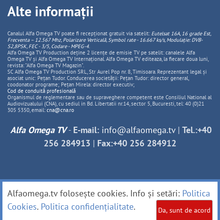
Alte informații
Canalul Alfa Omega TV poate fi recepționat gratuit via satelit:
Eutelsat 16A, 16 grade Est,
Frecventa – 12.567 Mhz, Polarizare
Vertica
lă, Symbol rate - 16.667 ks/s, Modulație: DVB-
S2,8PSK, FEC - 3/5, Codare - MPEG-4
.
Alfa Omega TV Production deține 2 licențe de emisie TV pe satelit: canalele Alfa
Omega TV și Alfa Omega TV Internațional. Alfa Omega TV editeaza, la fiecare doua luni,
revista: "Alfa Omega TV Magazin".
SC Alfa Omega TV Production SRL, Str Aurel Pop nr. 8, Timisoara. Reprezentant legal și
asociat unic: Pețan Tudor. Conducerea societății: Pețan Tudor: director general,
coodonator programe; Pețan Mirela: director executiv;
Cod de conduită profesională
Organismul de reglementare sau de supraveghere competent este Consiliul National al
Audiovizualului (CNA), cu sediul in Bd. Libertatii nr.14, sector 5, Bucuresti, tel: 40 (0)21
305 5350, email:
cna@cna.ro
Alfa Omega TV
-
E-mail:
info@alfaomega.tv
|
Tel.:+40
256 284913
|
Fax:+40 256 284912
Alfaomega.tv folosește cookies. Info și setări:
Politica
Cookies
.
Politica confidențialitate
.
Da, sunt de acord