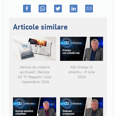
Articole similare
„Nevoia de creștere
Alfa Omega în
spirituală” | Revista
obiectiv – 9 iulie
AO TV Magazin | Iulie
2026
- Septembrie 2026