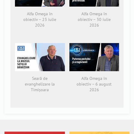
Alfa Omega în
Alfa Omega în
obiectiv – 23 iulie
obiectiv – 30 iulie
2026
2026
Seară de
Alfa Omega în
evanghelizare la
obiectiv – 6 august
Timișoara
2026