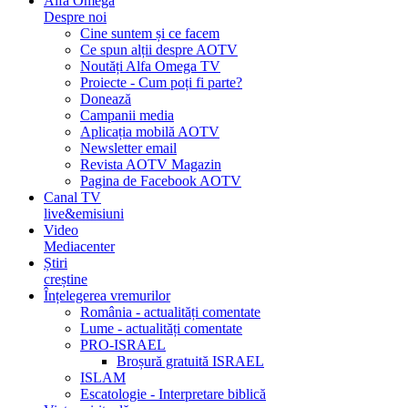
Alfa Omega
Despre noi
Cine suntem și ce facem
Ce spun alții despre AOTV
Noutăți Alfa Omega TV
Proiecte - Cum poți fi parte?
Donează
Campanii media
Aplicația mobilă AOTV
Newsletter email
Revista AOTV Magazin
Pagina de Facebook AOTV
Canal TV
live&emisiuni
Video
Mediacenter
Știri
creștine
Înțelegerea vremurilor
România - actualități comentate
Lume - actualități comentate
PRO-ISRAEL
Broșură gratuită ISRAEL
ISLAM
Escatologie - Interpretare biblică