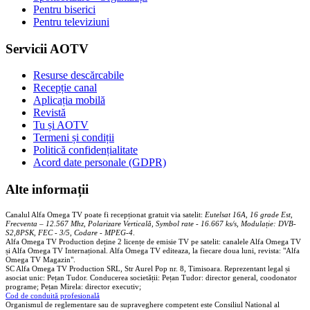
Pentru biserici
Pentru televiziuni
Servicii AOTV
Resurse descărcabile
Recepție canal
Aplicația mobilă
Revistă
Tu și AOTV
Termeni și condiții
Politică confidențialitate
Acord date personale (GDPR)
Alte informații
Canalul Alfa Omega TV poate fi recepționat gratuit via satelit:
Eutelsat 16A, 16 grade Est,
Frecventa – 12.567 Mhz, Polarizare
Vertica
lă, Symbol rate - 16.667 ks/s, Modulație: DVB-
S2,8PSK, FEC - 3/5, Codare - MPEG-4
.
Alfa Omega TV Production deține 2 licențe de emisie TV pe satelit: canalele Alfa Omega TV
și Alfa Omega TV Internațional. Alfa Omega TV editeaza, la fiecare doua luni, revista: "Alfa
Omega TV Magazin".
SC Alfa Omega TV Production SRL, Str Aurel Pop nr. 8, Timisoara. Reprezentant legal și
asociat unic: Pețan Tudor. Conducerea societății: Pețan Tudor: director general, coodonator
programe; Pețan Mirela: director executiv;
Cod de conduită profesională
Organismul de reglementare sau de supraveghere competent este Consiliul National al