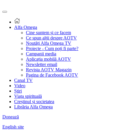
Alfa Omega
Cine suntem și ce facem
Ce spun alții despre AOTV
Noutăți Alfa Omega TV
Proiecte - Cum poți fi parte?
Campanii media
Aplicația mobilă AOTV
Newsletter email
Revista AOTV Magazin
Pagina de Facebook AOTV
Canal TV
Video
Știri
Viața spirituală
Creștinul și societatea
Librăria Alfa Omega
Donează
English site