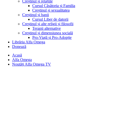
Creștinul și relațiile
Cursul Căsătoria și Familia
Creștinul și sexualitatea
Creștinul și banii
Cursul Liber de datorii
Creștinul și alte religii și filosofii
Terapii alternative
Creștinul și dimensiunea socială
Pro-Viață și Pro-Adopție
Librăria Alfa Omega
Donează
Acasă
Alfa Omega
Noutăți Alfa Omega TV