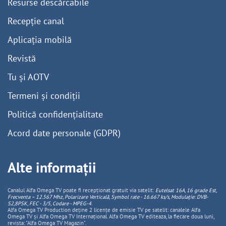
Resurse descărcabile
Recepție canal
Aplicația mobilă
Revistă
Tu și AOTV
Termeni și condiții
Politică confidențialitate
Acord date personale (GDPR)
Alte informații
Canalul Alfa Omega TV poate fi recepționat gratuit via satelit:
Eutelsat 16A, 16 grade Est,
Frecventa – 12.567 Mhz, Polarizare
Vertica
lă, Symbol rate - 16.667 ks/s, Modulație: DVB-
S2,8PSK, FEC - 3/5, Codare - MPEG-4
.
Alfa Omega TV Production deține 2 licențe de emisie TV pe satelit: canalele Alfa
Omega TV și Alfa Omega TV Internațional. Alfa Omega TV editeaza, la fiecare doua luni,
revista: "Alfa Omega TV Magazin".