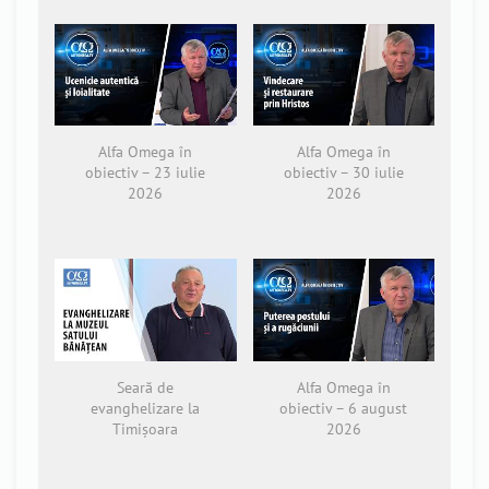
Alfa Omega în
Alfa Omega în
obiectiv – 23 iulie
obiectiv – 30 iulie
2026
2026
Seară de
Alfa Omega în
evanghelizare la
obiectiv – 6 august
Timișoara
2026