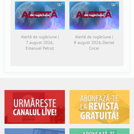
Alertă de rugăciune |
Alertă de rugăciune |
7 august 2026,
8 august 2026, Daniel
Emanuel Petruț
Cocar