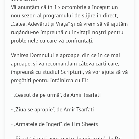
Vă anunțăm că în 15 octombrie a început un
nou sezon al programului de slijire în direct,
„Calea, Adevărul și Viața” și că vrem să vă ajutăm
rugându-ne împreună cu invitații noștri pentru
problemele cu care vă confruntați.
Venirea Domnului e aproape, din ce în ce mai
aproape, și vă recomandăm câteva cărți care,
împreună cu studiul Scripturii, vă vor ajuta să vă
pregătiți pentru întâlnirea cu El:
- „Ceasul de pe urmă”, de Amir Tsarfati
- „Ziua se apropie”, de Amir Tsarfati
- „Armatele de îngeri”, de Tim Sheets
- „Și astăzi poți avea parte de miracole”, de Pat