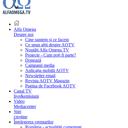
Alfa Omega
Despre noi
Cine suntem și ce facem
Ce spun alții despre AOTV
Noutăți Alfa Omega TV
Proiecte - Cum poți fi parte?
Donează
Campanii media
Aplicația mobilă AOTV
Newsletter email
Revista AOTV Magazin
Pagina de Facebook AOTV
Canal TV
live&emisiuni
Video
Mediacenter
Știri
creștine
Înțelegerea vremurilor
România - actualități comentate