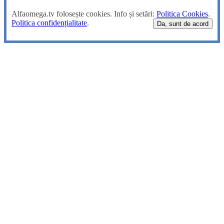
Alfaomega.tv folosește cookies. Info și setări:
Politica Cookies
.
Politica confidențialitate
.
Da, sunt de acord