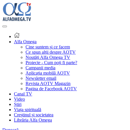
Alfa Omega
Cine suntem și ce facem
Ce spun alții despre AOTV
Noutăți Alfa Omega TV
Proiecte - Cum poți fi parte?
Campanii media
Aplicația mobilă AOTV
Newsletter email
Revista AOTV Magazin
Pagina de Facebook AOTV
Canal TV
Video
Știri
Viața spirituală
Creștinul și societatea
Librăria Alfa Omega
Donează