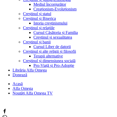
Mediul înconjurător
Creaționism-Evoluționism
Creștinul și statul
Creștinul și Biserica
Istoria creștinismului
Creștinul și relațiile
Cursul Căsătoria și Familia
Creștinul și sexualitatea
Creștinul și banii
Cursul Liber de datorii
Creștinul și alte religii și filosofii
Terapii alternative
Creștinul și dimensiunea socială
Pro-Viață și Pro-Adopție
Librăria Alfa Omega
Donează
Acasă
Alfa Omega
Noutăți Alfa Omega TV