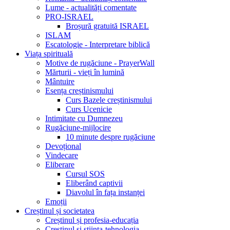
Lume - actualități comentate
PRO-ISRAEL
Broșură gratuită ISRAEL
ISLAM
Escatologie - Interpretare biblică
Viața spirituală
Motive de rugăciune - PrayerWall
Mărturii - vieți în lumină
Mântuire
Esența creștinismului
Curs Bazele creștinismului
Curs Ucenicie
Intimitate cu Dumnezeu
Rugăciune-mijlocire
10 minute despre rugăciune
Devoțional
Vindecare
Eliberare
Cursul SOS
Eliberând captivii
Diavolul în fața instanței
Emoții
Creștinul și societatea
Creștinul și profesia-educația
Creștinul și știința-tehnologia