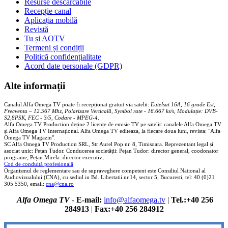
Resurse descărcabile
Recepție canal
Aplicația mobilă
Revistă
Tu și AOTV
Termeni și condiții
Politică confidențialitate
Acord date personale (GDPR)
Alte informații
Canalul Alfa Omega TV poate fi recepționat gratuit via satelit:
Eutelsat 16A, 16 grade Est,
Frecventa – 12.567 Mhz, Polarizare
Vertica
lă, Symbol rate - 16.667 ks/s, Modulație: DVB-
S2,8PSK, FEC - 3/5, Codare - MPEG-4
.
Alfa Omega TV Production deține 2 licențe de emisie TV pe satelit: canalele Alfa Omega TV
și Alfa Omega TV Internațional. Alfa Omega TV editeaza, la fiecare doua luni, revista: "Alfa
Omega TV Magazin".
SC Alfa Omega TV Production SRL, Str Aurel Pop nr. 8, Timisoara. Reprezentant legal și
asociat unic: Pețan Tudor. Conducerea societății: Pețan Tudor: director general, coodonator
programe; Pețan Mirela: director executiv;
Cod de conduită profesională
Organismul de reglementare sau de supraveghere competent este Consiliul National al
Audiovizualului (CNA), cu sediul in Bd. Libertatii nr.14, sector 5, Bucuresti, tel: 40 (0)21
305 5350, email:
cna@cna.ro
Alfa Omega TV
-
E-mail:
info@alfaomega.tv
|
Tel.:+40 256
284913
|
Fax:+40 256 284912