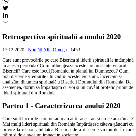
Retrospectiva spirituală a anului 2020
17.12.2020
Noutăți Alfa Omega
1453
Care sunt provocările pe care Biserica și liderii spirituali le întâmpină
în acestă perioadă? Cum influențează aceste circumstanțe viitorul
Bisericii? Care este locul României în planul lui Dumnezeu? Cum
poți discerne vremurile? În cadrul acestei emisiuni, încercăm să
analizăm dinamica spirituală a Bisericii Domnului din România. De
asemenea, dorim să împărtășim cu voi și un cuvânt profetic primit de
lideri spirituali din România.
Partea 1 - Caracterizarea anului 2020
Care sunt lucrurile care ne-au marcat în acest an și cu ce am rămas?
Mai mulți lideri spirituali din România împărtășesc câteva gânduri cu
privire la responsabilitatea Bisericii de a discerne vremurile în care
trăim și de a avea un impact în societate.