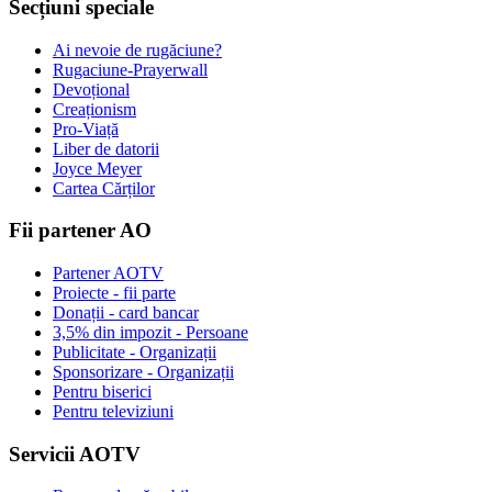
Secțiuni speciale
Ai nevoie de rugăciune?
Rugaciune-Prayerwall
Devoțional
Creaționism
Pro-Viață
Liber de datorii
Joyce Meyer
Cartea Cărților
Fii partener AO
Partener AOTV
Proiecte - fii parte
Donații - card bancar
3,5% din impozit - Persoane
Publicitate - Organizații
Sponsorizare - Organizații
Pentru biserici
Pentru televiziuni
Servicii AOTV