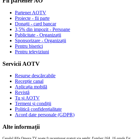
Fii partener AO
Partener AOTV
Proiecte - fii parte
Donații - card bancar
3,5% din impozit - Persoane
Publicitate - Organizații
Sponsorizare - Organizații
Pentru biserici
Pentru televiziuni
Servicii AOTV
Resurse descărcabile
Recepție canal
Aplicația mobilă
Revistă
Tu și AOTV
Termeni și condiții
Politică confidențialitate
Acord date personale (GDPR)
Alte informații
Canalul Alfa Omega TV poate fi recepționat gratuit via satelit:
Eutelsat 16A, 16 grade Est,