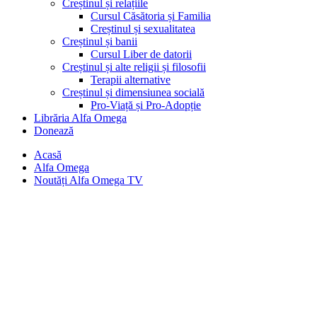
Creștinul și relațiile
Cursul Căsătoria și Familia
Creștinul și sexualitatea
Creștinul și banii
Cursul Liber de datorii
Creștinul și alte religii și filosofii
Terapii alternative
Creștinul și dimensiunea socială
Pro-Viață și Pro-Adopție
Librăria Alfa Omega
Donează
Acasă
Alfa Omega
Noutăți Alfa Omega TV