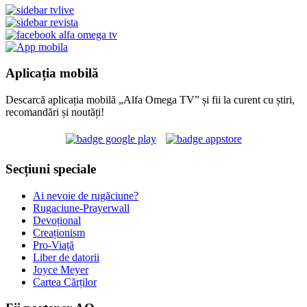
Aplicația mobilă
Descarcă aplicația mobilă „Alfa Omega TV” și fii la curent cu știri,
recomandări și noutăți!
Secțiuni speciale
Ai nevoie de rugăciune?
Rugaciune-Prayerwall
Devoțional
Creaționism
Pro-Viață
Liber de datorii
Joyce Meyer
Cartea Cărților