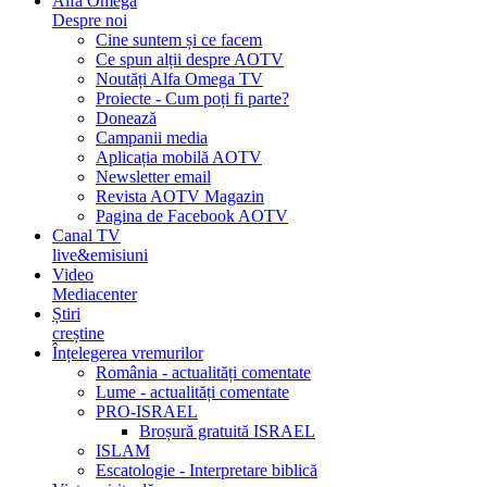
Alfa Omega
Despre noi
Cine suntem și ce facem
Ce spun alții despre AOTV
Noutăți Alfa Omega TV
Proiecte - Cum poți fi parte?
Donează
Campanii media
Aplicația mobilă AOTV
Newsletter email
Revista AOTV Magazin
Pagina de Facebook AOTV
Canal TV
live&emisiuni
Video
Mediacenter
Știri
creștine
Înțelegerea vremurilor
România - actualități comentate
Lume - actualități comentate
PRO-ISRAEL
Broșură gratuită ISRAEL
ISLAM
Escatologie - Interpretare biblică