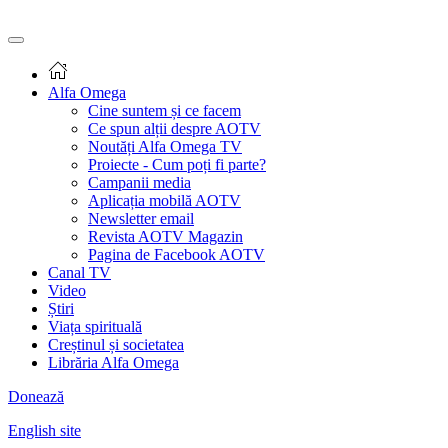
Alfa Omega
Cine suntem și ce facem
Ce spun alții despre AOTV
Noutăți Alfa Omega TV
Proiecte - Cum poți fi parte?
Campanii media
Aplicația mobilă AOTV
Newsletter email
Revista AOTV Magazin
Pagina de Facebook AOTV
Canal TV
Video
Știri
Viața spirituală
Creștinul și societatea
Librăria Alfa Omega
Donează
English site