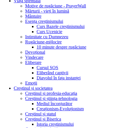
Viața spirituală
Motive de rugăciune - PrayerWall
Mărturii - vieți în lumină
Mântuire
Esența creștinismului
Curs Bazele creștinismului
Curs Ucenicie
Intimitate cu Dumnezeu
Rugăciune-mijlocire
10 minute despre rugăciune
Devoțional
Vindecare
Eliberare
Cursul SOS
Eliberând captivii
Diavolul în fața instanței
Emoții
Creștinul și societatea
Creștinul și profesia-educația
Creștinul și știința-tehnologia
Mediul înconjurător
Creaționism-Evoluționism
Creștinul și statul
Creștinul și Biserica
Istoria creștinismului