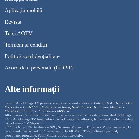
Aplicația mobilă
Revistă
Tu și AOTV
Termeni și condiții
Politică confidențialitate
Acord date personale (GDPR)
Alte informații
Canalul Alfa Omega TV poate fi recepționat gratuit via satelit:
Eutelsat 16A, 16 grade Est,
Frecventa – 12.567 Mhz, Polarizare
Vertica
lă, Symbol rate - 16.667 ks/s, Modulație:
DVB-S2,8PSK, FEC - 3/5, Codare - MPEG-4
.
Alfa Omega TV Production deține 2 licențe de emisie TV pe satelit: canalele Alfa Omega
TV și Alfa Omega TV Internațional. Alfa Omega TV editeaza, la fiecare doua luni, revista:
"Alfa Omega TV Magazin".
SC Alfa Omega TV Production SRL, Str Aurel Pop nr. 8, Timisoara. Reprezentant legal și
asociat unic: Pețan Tudor. Conducerea societății: Pețan Tudor: director general,
coodonator programe; Pețan Mirela: director executiv;