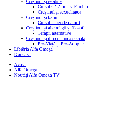
Creștinul și relațiile
Cursul Căsătoria și Familia
Creștinul și sexualitatea
Creștinul și banii
Cursul Liber de datorii
Creștinul și alte religii și filosofii
Terapii alternative
Creștinul și dimensiunea socială
Pro-Viață și Pro-Adopție
Librăria Alfa Omega
Donează
Acasă
Alfa Omega
Noutăți Alfa Omega TV