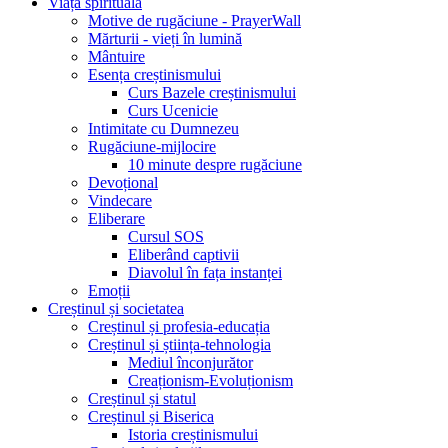
Viața spirituală
Motive de rugăciune - PrayerWall
Mărturii - vieți în lumină
Mântuire
Esența creștinismului
Curs Bazele creștinismului
Curs Ucenicie
Intimitate cu Dumnezeu
Rugăciune-mijlocire
10 minute despre rugăciune
Devoțional
Vindecare
Eliberare
Cursul SOS
Eliberând captivii
Diavolul în fața instanței
Emoții
Creștinul și societatea
Creștinul și profesia-educația
Creștinul și știința-tehnologia
Mediul înconjurător
Creaționism-Evoluționism
Creștinul și statul
Creștinul și Biserica
Istoria creștinismului