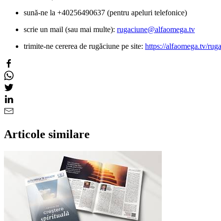
sună-ne la +40256490637 (pentru apeluri telefonice)
scrie un mail (sau mai multe):
rugaciune@alfaomega.tv
trimite-ne cererea de rugăciune pe site:
https://alfaomega.tv/rug
Articole similare