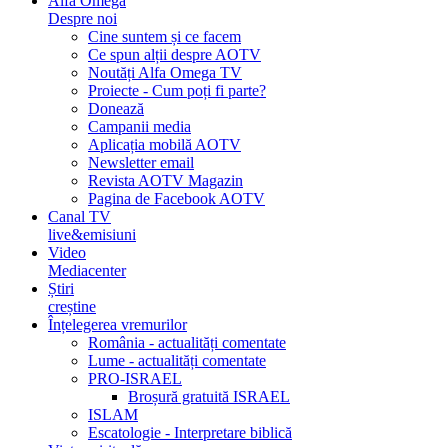
Alfa Omega
Despre noi
Cine suntem și ce facem
Ce spun alții despre AOTV
Noutăți Alfa Omega TV
Proiecte - Cum poți fi parte?
Donează
Campanii media
Aplicația mobilă AOTV
Newsletter email
Revista AOTV Magazin
Pagina de Facebook AOTV
Canal TV
live&emisiuni
Video
Mediacenter
Știri
creștine
Înțelegerea vremurilor
România - actualități comentate
Lume - actualități comentate
PRO-ISRAEL
Broșură gratuită ISRAEL
ISLAM
Escatologie - Interpretare biblică