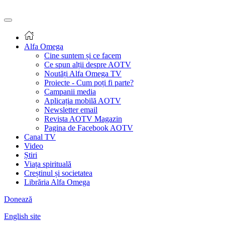
Alfa Omega
Cine suntem și ce facem
Ce spun alții despre AOTV
Noutăți Alfa Omega TV
Proiecte - Cum poți fi parte?
Campanii media
Aplicația mobilă AOTV
Newsletter email
Revista AOTV Magazin
Pagina de Facebook AOTV
Canal TV
Video
Știri
Viața spirituală
Creștinul și societatea
Librăria Alfa Omega
Donează
English site