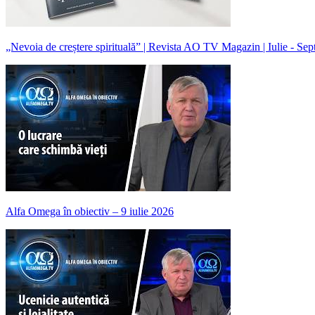
„Nevoia de creștere spirituală” | Revista AO TV Magazin | Iulie - Se
Alfa Omega în obiectiv – 9 iulie 2026