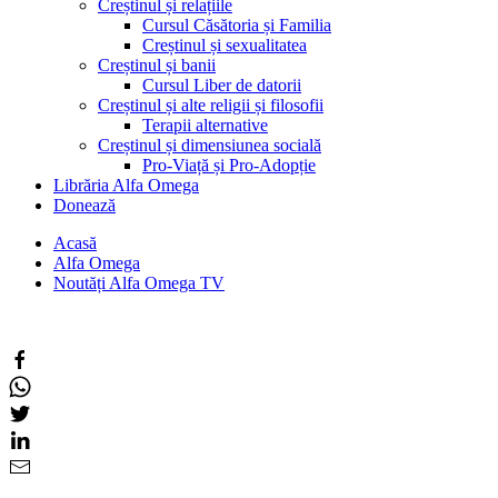
Creștinul și relațiile
Cursul Căsătoria și Familia
Creștinul și sexualitatea
Creștinul și banii
Cursul Liber de datorii
Creștinul și alte religii și filosofii
Terapii alternative
Creștinul și dimensiunea socială
Pro-Viață și Pro-Adopție
Librăria Alfa Omega
Donează
Acasă
Alfa Omega
Noutăți Alfa Omega TV