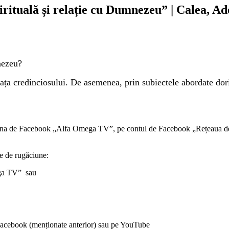
pirituală și relație cu Dumnezeu” | Calea, Ad
nezeu?
iața credinciosului. De asemenea, prin subiectele abordate do
gina de Facebook „Alfa Omega TV”, pe contul de Facebook „Rețeaua de
le de rugăciune:
ega TV” sau
e Facebook (menționate anterior) sau pe YouTube