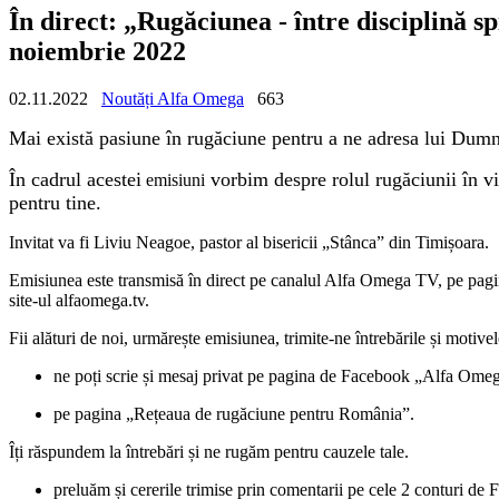
În direct: „Rugăciunea - între disciplină s
noiembrie 2022
02.11.2022
Noutăți Alfa Omega
663
Mai există pasiune în rugăciune pentru a ne adresa lui Dum
În cadrul acestei
vorbim despre rolul rugăciunii în v
emisi
uni
pentru tine.
Invitat va fi Liviu Neagoe, pastor al bisericii „Stânca” din Timișoara.
Emisiunea este transmisă în direct pe canalul Alfa Omega TV, pe pa
site-ul alfaomega.tv.
Fii alături de noi, urmărește emisiunea, trimite-ne întrebările și motive
ne poți scrie și mesaj privat pe pagina de Facebook „Alfa Om
pe pagina „Rețeaua de rugăciune pentru România”.
Îți răspundem la întrebări și ne rugăm pentru cauzele tale.
preluăm și cererile trimise prin comentarii pe cele 2 conturi d