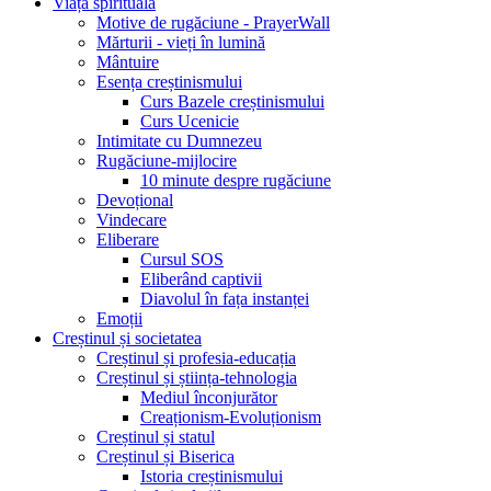
Viața spirituală
Motive de rugăciune - PrayerWall
Mărturii - vieți în lumină
Mântuire
Esența creștinismului
Curs Bazele creștinismului
Curs Ucenicie
Intimitate cu Dumnezeu
Rugăciune-mijlocire
10 minute despre rugăciune
Devoțional
Vindecare
Eliberare
Cursul SOS
Eliberând captivii
Diavolul în fața instanței
Emoții
Creștinul și societatea
Creștinul și profesia-educația
Creștinul și știința-tehnologia
Mediul înconjurător
Creaționism-Evoluționism
Creștinul și statul
Creștinul și Biserica
Istoria creștinismului