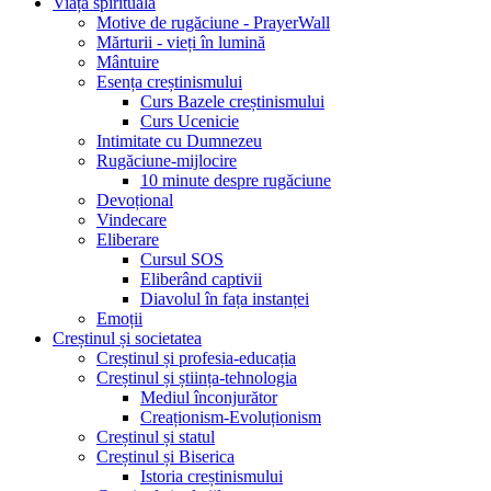
Viața spirituală
Motive de rugăciune - PrayerWall
Mărturii - vieți în lumină
Mântuire
Esența creștinismului
Curs Bazele creștinismului
Curs Ucenicie
Intimitate cu Dumnezeu
Rugăciune-mijlocire
10 minute despre rugăciune
Devoțional
Vindecare
Eliberare
Cursul SOS
Eliberând captivii
Diavolul în fața instanței
Emoții
Creștinul și societatea
Creștinul și profesia-educația
Creștinul și știința-tehnologia
Mediul înconjurător
Creaționism-Evoluționism
Creștinul și statul
Creștinul și Biserica
Istoria creștinismului