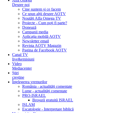
Alfa Omega
Despre noi
Cine suntem și ce facem
Ce spun alții despre AOTV
Noutăți Alfa Omega TV
Proiecte - Cum poți fi parte?
Donează
Campanii media
Aplicația mobilă AOTV
Newsletter email
Revista AOTV Magazin
Pagina de Facebook AOTV
Canal TV
live&emisiuni
Video
Mediacenter
Știri
creștine
Înțelegerea vremurilor
România - actualități comentate
Lume - actualități comentate
PRO-ISRAEL
Broșură gratuită ISRAEL
ISLAM
Escatologie - Interpretare biblică