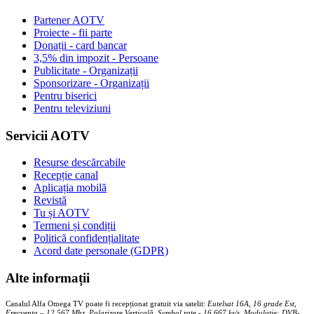
Partener AOTV
Proiecte - fii parte
Donații - card bancar
3,5% din impozit - Persoane
Publicitate - Organizații
Sponsorizare - Organizații
Pentru biserici
Pentru televiziuni
Servicii AOTV
Resurse descărcabile
Recepție canal
Aplicația mobilă
Revistă
Tu și AOTV
Termeni și condiții
Politică confidențialitate
Acord date personale (GDPR)
Alte informații
Canalul Alfa Omega TV poate fi recepționat gratuit via satelit:
Eutelsat 16A, 16 grade Est,
Frecventa – 12.567 Mhz, Polarizare
Vertica
lă, Symbol rate - 16.667 ks/s, Modulație: DVB-