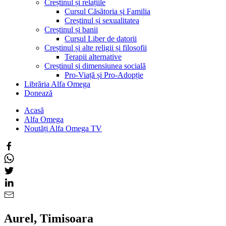
Creștinul și relațiile
Cursul Căsătoria și Familia
Creștinul și sexualitatea
Creștinul și banii
Cursul Liber de datorii
Creștinul și alte religii și filosofii
Terapii alternative
Creștinul și dimensiunea socială
Pro-Viață și Pro-Adopție
Librăria Alfa Omega
Donează
Acasă
Alfa Omega
Noutăți Alfa Omega TV
Aurel, Timisoara