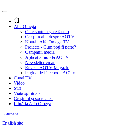
Alfa Omega
Cine suntem și ce facem
Ce spun alții despre AOTV
Noutăți Alfa Omega TV
Proiecte - Cum poți fi parte?
Campanii media
Aplicația mobilă AOTV
Newsletter email
Revista AOTV Magazin
Pagina de Facebook AOTV
Canal TV
Video
Știri
Viața spirituală
Creștinul și societatea
Librăria Alfa Omega
Donează
English site