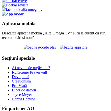
Aplicația mobilă
Descarcă aplicația mobilă „Alfa Omega TV” și fii la curent cu știri,
recomandări și noutăți!
Secțiuni speciale
Ai nevoie de rugăciune?
Rugaciune-Prayerwall
Devoțional
Creaționism
Pro-Viață
Liber de datorii
Joyce Meyer
Cartea Cărților
Fii partener AO