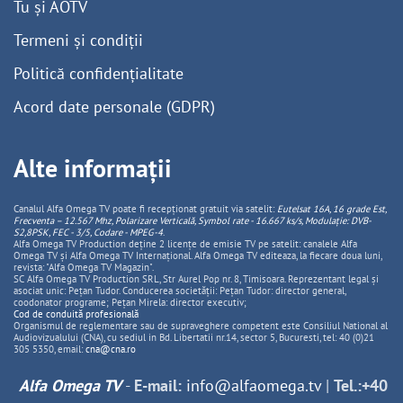
Tu și AOTV
Termeni și condiții
Politică confidențialitate
Acord date personale (GDPR)
Alte informații
Canalul Alfa Omega TV poate fi recepționat gratuit via satelit:
Eutelsat 16A, 16 grade Est,
Frecventa – 12.567 Mhz, Polarizare
Vertica
lă, Symbol rate - 16.667 ks/s, Modulație: DVB-
S2,8PSK, FEC - 3/5, Codare - MPEG-4
.
Alfa Omega TV Production deține 2 licențe de emisie TV pe satelit: canalele Alfa
Omega TV și Alfa Omega TV Internațional. Alfa Omega TV editeaza, la fiecare doua luni,
revista: "Alfa Omega TV Magazin".
SC Alfa Omega TV Production SRL, Str Aurel Pop nr. 8, Timisoara. Reprezentant legal și
asociat unic: Pețan Tudor. Conducerea societății: Pețan Tudor: director general,
coodonator programe; Pețan Mirela: director executiv;
Cod de conduită profesională
Organismul de reglementare sau de supraveghere competent este Consiliul National al
Audiovizualului (CNA), cu sediul in Bd. Libertatii nr.14, sector 5, Bucuresti, tel: 40 (0)21
305 5350, email:
cna@cna.ro
Alfa Omega TV
-
E-mail:
info@alfaomega.tv
|
Tel.:+40