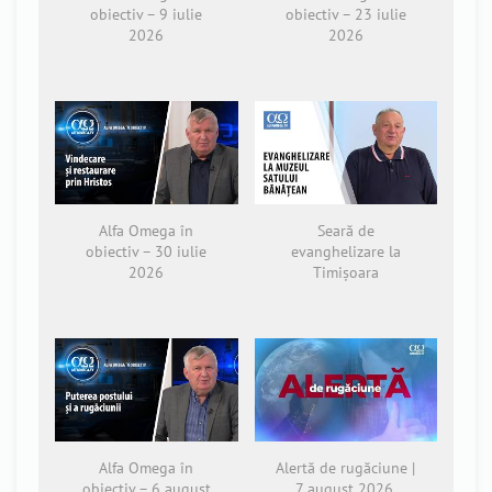
obiectiv – 9 iulie
obiectiv – 23 iulie
2026
2026
Alfa Omega în
Seară de
obiectiv – 30 iulie
evanghelizare la
2026
Timișoara
Alfa Omega în
Alertă de rugăciune |
obiectiv – 6 august
7 august 2026,