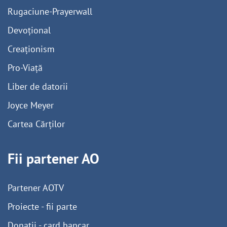
Rugaciune-Prayerwall
Devoțional
Creaționism
Pro-Viață
Liber de datorii
Joyce Meyer
Cartea Cărților
Fii partener AO
Partener AOTV
Proiecte - fii parte
Donații - card bancar