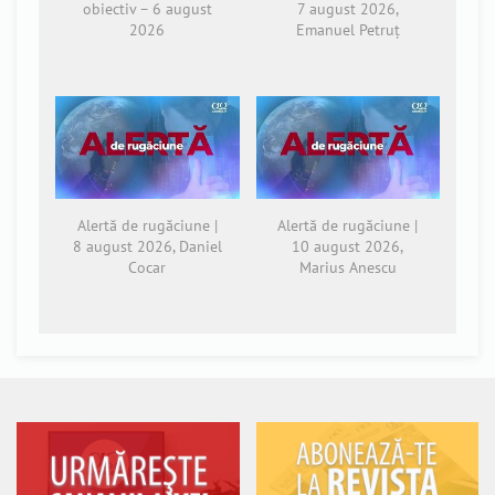
obiectiv – 6 august
7 august 2026,
2026
Emanuel Petruț
Alertă de rugăciune |
Alertă de rugăciune |
8 august 2026, Daniel
10 august 2026,
Cocar
Marius Anescu