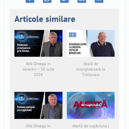
Articole similare
Alfa Omega în
Seară de
obiectiv – 30 iulie
evanghelizare la
2026
Timișoara
Alfa Omega în
Alertă de rugăciune |