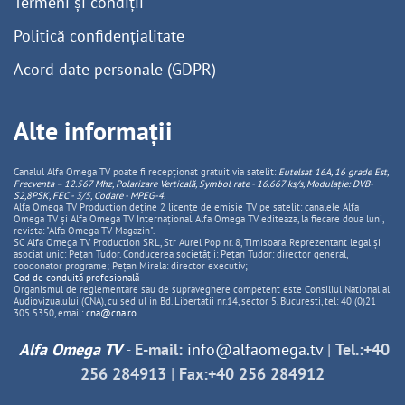
Termeni și condiții
Politică confidențialitate
Acord date personale (GDPR)
Alte informații
Canalul Alfa Omega TV poate fi recepționat gratuit via satelit:
Eutelsat 16A, 16 grade Est,
Frecventa – 12.567 Mhz, Polarizare
Vertica
lă, Symbol rate - 16.667 ks/s, Modulație: DVB-
S2,8PSK, FEC - 3/5, Codare - MPEG-4
.
Alfa Omega TV Production deține 2 licențe de emisie TV pe satelit: canalele Alfa
Omega TV și Alfa Omega TV Internațional. Alfa Omega TV editeaza, la fiecare doua luni,
revista: "Alfa Omega TV Magazin".
SC Alfa Omega TV Production SRL, Str Aurel Pop nr. 8, Timisoara. Reprezentant legal și
asociat unic: Pețan Tudor. Conducerea societății: Pețan Tudor: director general,
coodonator programe; Pețan Mirela: director executiv;
Cod de conduită profesională
Organismul de reglementare sau de supraveghere competent este Consiliul National al
Audiovizualului (CNA), cu sediul in Bd. Libertatii nr.14, sector 5, Bucuresti, tel: 40 (0)21
305 5350, email:
cna@cna.ro
Alfa Omega TV
-
E-mail:
info@alfaomega.tv
|
Tel.:+40
256 284913
|
Fax:+40 256 284912