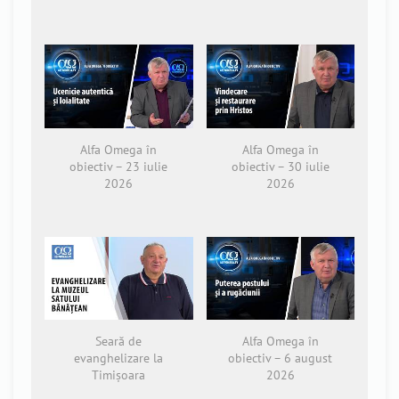
Alfa Omega în
Alfa Omega în
obiectiv – 23 iulie
obiectiv – 30 iulie
2026
2026
Seară de
Alfa Omega în
evanghelizare la
obiectiv – 6 august
Timișoara
2026