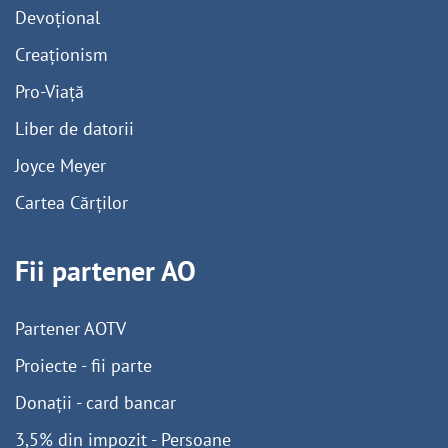
Devoțional
Creaționism
Pro-Viață
Liber de datorii
Joyce Meyer
Cartea Cărților
Fii partener AO
Partener AOTV
Proiecte - fii parte
Donații - card bancar
3,5% din impozit - Persoane