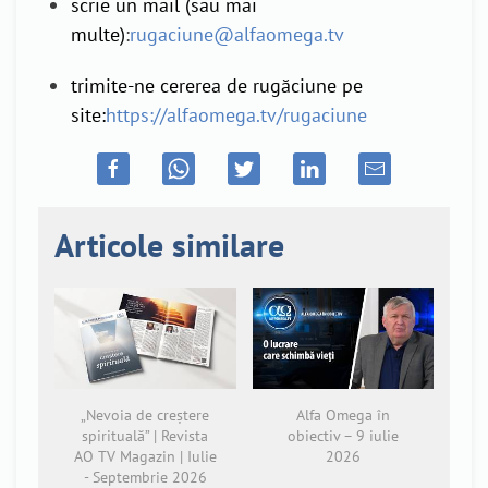
scrie un mail (sau mai
multe)
:
rugaciune@alfaomega.tv
trimite-ne cererea de rugăciune pe
site:
https://alfaomega.tv/rugaciune
Articole similare
„Nevoia de creștere
Alfa Omega în
spirituală” | Revista
obiectiv – 9 iulie
AO TV Magazin | Iulie
2026
- Septembrie 2026