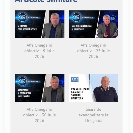
Alfa Omega în
Alfa Omega în
obiectiv – 9 iulie
obiectiv – 23 iulie
2026
2026
Alfa Omega în
Seară de
obiectiv – 30 iulie
evanghelizare la
2026
Timișoara