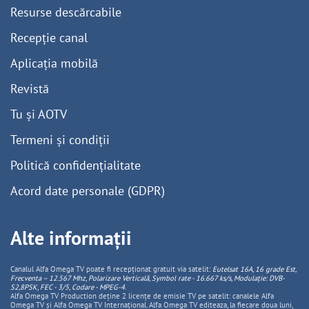
Resurse descărcabile
Recepție canal
Aplicația mobilă
Revistă
Tu și AOTV
Termeni și condiții
Politică confidențialitate
Acord date personale (GDPR)
Alte informații
Canalul Alfa Omega TV poate fi recepționat gratuit via satelit:
Eutelsat 16A, 16 grade Est,
Frecventa – 12.567 Mhz, Polarizare
Vertica
lă, Symbol rate - 16.667 ks/s, Modulație: DVB-
S2,8PSK, FEC - 3/5, Codare - MPEG-4
.
Alfa Omega TV Production deține 2 licențe de emisie TV pe satelit: canalele Alfa
Omega TV și Alfa Omega TV Internațional. Alfa Omega TV editeaza, la fiecare doua luni,