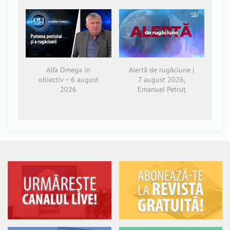
Alfa Omega în
Alertă de rugăciune |
obiectiv – 6 august
7 august 2026,
2026
Emanuel Petruț