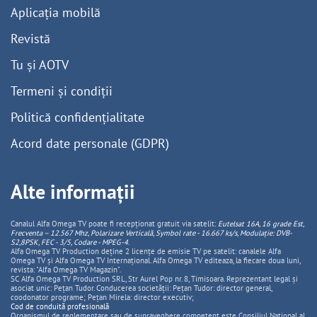
Aplicația mobilă
Revistă
Tu și AOTV
Termeni și condiții
Politică confidențialitate
Acord date personale (GDPR)
Alte informații
Canalul Alfa Omega TV poate fi recepționat gratuit via satelit:
Eutelsat 16A, 16 grade Est,
Frecventa – 12.567 Mhz, Polarizare
Vertica
lă, Symbol rate - 16.667 ks/s, Modulație: DVB-
S2,8PSK, FEC - 3/5, Codare - MPEG-4
.
Alfa Omega TV Production deține 2 licențe de emisie TV pe satelit: canalele Alfa
Omega TV și Alfa Omega TV Internațional. Alfa Omega TV editeaza, la fiecare doua luni,
revista: "Alfa Omega TV Magazin".
SC Alfa Omega TV Production SRL, Str Aurel Pop nr. 8, Timisoara. Reprezentant legal și
asociat unic: Pețan Tudor. Conducerea societății: Pețan Tudor: director general,
coodonator programe; Pețan Mirela: director executiv;
Cod de conduită profesională
Organismul de reglementare sau de supraveghere competent este Consiliul National al