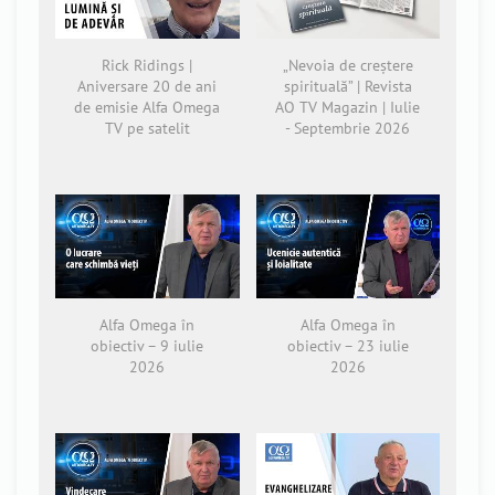
Rick Ridings |
„Nevoia de creștere
Aniversare 20 de ani
spirituală” | Revista
de emisie Alfa Omega
AO TV Magazin | Iulie
TV pe satelit
- Septembrie 2026
Alfa Omega în
Alfa Omega în
obiectiv – 9 iulie
obiectiv – 23 iulie
2026
2026