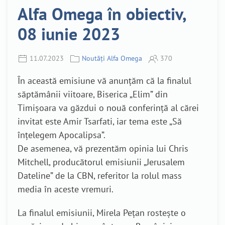
Alfa Omega în obiectiv,
08 iunie 2023
11.07.2023
Noutăți Alfa Omega
370
În această emisiune vă anunțăm că la finalul
săptămânii viitoare, Biserica „Elim” din
Timișoara va găzdui o nouă conferință al cărei
invitat este Amir Tsarfati, iar tema este „Să
înțelegem Apocalipsa”.
De asemenea, vă prezentăm opinia lui Chris
Mitchell, producătorul emisiunii „Jerusalem
Dateline” de la CBN, referitor la rolul mass
media în aceste vremuri.
La finalul emisiunii, Mirela Pețan rostește o