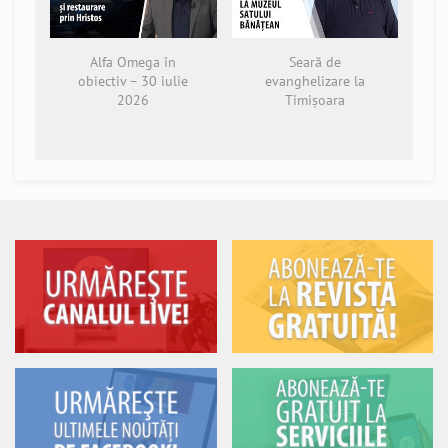
Alfa Omega în
Seară de
obiectiv – 30 iulie
evanghelizare la
2026
Timișoara