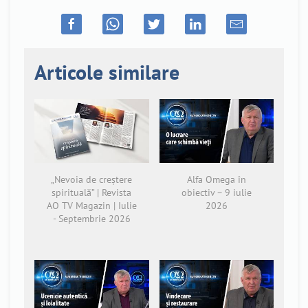
Articole similare
„Nevoia de creștere
Alfa Omega în
spirituală” | Revista
obiectiv – 9 iulie
AO TV Magazin | Iulie
2026
- Septembrie 2026