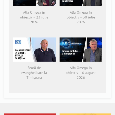
Alfa Omega în
Alfa Omega în
obiectiv – 23 iulie
obiectiv – 30 iulie
2026
2026
Seară de
Alfa Omega în
evanghelizare la
obiectiv – 6 august
Timișoara
2026