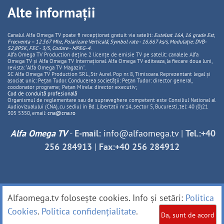
Alte informații
Canalul Alfa Omega TV poate fi recepționat gratuit via satelit:
Eutelsat 16A, 16 grade Est,
Frecventa – 12.567 Mhz, Polarizare
Vertica
lă, Symbol rate - 16.667 ks/s, Modulație: DVB-
S2,8PSK, FEC - 3/5, Codare - MPEG-4
.
Alfa Omega TV Production deține 2 licențe de emisie TV pe satelit: canalele Alfa
Omega TV și Alfa Omega TV Internațional. Alfa Omega TV editeaza, la fiecare doua luni,
revista: "Alfa Omega TV Magazin".
SC Alfa Omega TV Production SRL, Str Aurel Pop nr. 8, Timisoara. Reprezentant legal și
asociat unic: Pețan Tudor. Conducerea societății: Pețan Tudor: director general,
coodonator programe; Pețan Mirela: director executiv;
Cod de conduită profesională
Organismul de reglementare sau de supraveghere competent este Consiliul National al
Audiovizualului (CNA), cu sediul in Bd. Libertatii nr.14, sector 5, Bucuresti, tel: 40 (0)21
305 5350, email:
cna@cna.ro
Alfa Omega TV
-
E-mail:
info@alfaomega.tv
|
Tel.:+40
256 284913
|
Fax:+40 256 284912
Alfaomega.tv folosește cookies. Info și setări:
Politica
Cookies
.
Politica confidențialitate
.
Da, sunt de acord