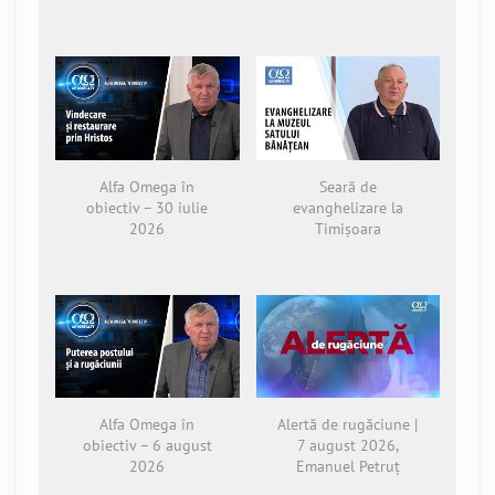
Alfa Omega în
Seară de
obiectiv – 30 iulie
evanghelizare la
2026
Timișoara
Alfa Omega în
Alertă de rugăciune |
obiectiv – 6 august
7 august 2026,
2026
Emanuel Petruț