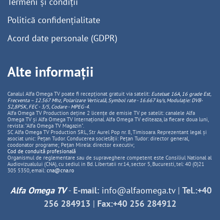
Termeni și condiții
Politică confidențialitate
Acord date personale (GDPR)
Alte informații
Canalul Alfa Omega TV poate fi recepționat gratuit via satelit:
Eutelsat 16A, 16 grade Est,
Frecventa – 12.567 Mhz, Polarizare
Vertica
lă, Symbol rate - 16.667 ks/s, Modulație: DVB-
S2,8PSK, FEC - 3/5, Codare - MPEG-4
.
Alfa Omega TV Production deține 2 licențe de emisie TV pe satelit: canalele Alfa
Omega TV și Alfa Omega TV Internațional. Alfa Omega TV editeaza, la fiecare doua luni,
revista: "Alfa Omega TV Magazin".
SC Alfa Omega TV Production SRL, Str Aurel Pop nr. 8, Timisoara. Reprezentant legal și
asociat unic: Pețan Tudor. Conducerea societății: Pețan Tudor: director general,
coodonator programe; Pețan Mirela: director executiv;
Cod de conduită profesională
Organismul de reglementare sau de supraveghere competent este Consiliul National al
Audiovizualului (CNA), cu sediul in Bd. Libertatii nr.14, sector 5, Bucuresti, tel: 40 (0)21
305 5350, email:
cna@cna.ro
Alfa Omega TV
-
E-mail:
info@alfaomega.tv
|
Tel.:+40
256 284913
|
Fax:+40 256 284912