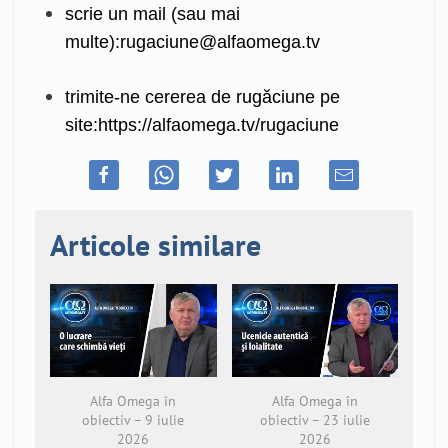
scrie un mail (sau mai
multe):
rugaciune@alfaomega.tv
trimite-ne cererea de rugăciune pe
site:
https://alfaomega.tv/rugaciune
Articole similare
Alfa Omega în
Alfa Omega în
obiectiv – 9 iulie
obiectiv – 23 iulie
2026
2026