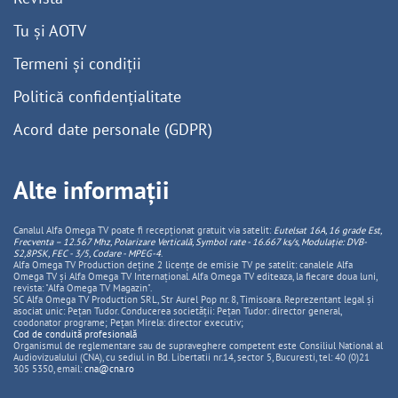
Tu și AOTV
Termeni și condiții
Politică confidențialitate
Acord date personale (GDPR)
Alte informații
Canalul Alfa Omega TV poate fi recepționat gratuit via satelit:
Eutelsat 16A, 16 grade Est,
Frecventa – 12.567 Mhz, Polarizare
Vertica
lă, Symbol rate - 16.667 ks/s, Modulație: DVB-
S2,8PSK, FEC - 3/5, Codare - MPEG-4
.
Alfa Omega TV Production deține 2 licențe de emisie TV pe satelit: canalele Alfa
Omega TV și Alfa Omega TV Internațional. Alfa Omega TV editeaza, la fiecare doua luni,
revista: "Alfa Omega TV Magazin".
SC Alfa Omega TV Production SRL, Str Aurel Pop nr. 8, Timisoara. Reprezentant legal și
asociat unic: Pețan Tudor. Conducerea societății: Pețan Tudor: director general,
coodonator programe; Pețan Mirela: director executiv;
Cod de conduită profesională
Organismul de reglementare sau de supraveghere competent este Consiliul National al
Audiovizualului (CNA), cu sediul in Bd. Libertatii nr.14, sector 5, Bucuresti, tel: 40 (0)21
305 5350, email:
cna@cna.ro