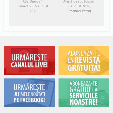
Alfa Omega în
Alertă de rugăciune |
obiectiv – 6 august
7 august 2026,
2026
Emanuel Petruț