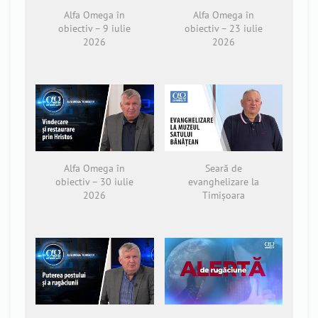
Alfa Omega în
Alfa Omega în
obiectiv – 9 iulie
obiectiv – 23 iulie
2026
2026
Alfa Omega în
Seară de
obiectiv – 30 iulie
evanghelizare la
2026
Timișoara