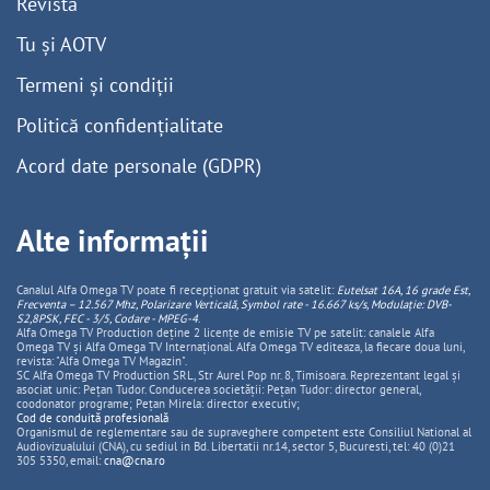
Revistă
Tu și AOTV
Termeni și condiții
Politică confidențialitate
Acord date personale (GDPR)
Alte informații
Canalul Alfa Omega TV poate fi recepționat gratuit via satelit:
Eutelsat 16A, 16 grade Est,
Frecventa – 12.567 Mhz, Polarizare
Vertica
lă, Symbol rate - 16.667 ks/s, Modulație: DVB-
S2,8PSK, FEC - 3/5, Codare - MPEG-4
.
Alfa Omega TV Production deține 2 licențe de emisie TV pe satelit: canalele Alfa
Omega TV și Alfa Omega TV Internațional. Alfa Omega TV editeaza, la fiecare doua luni,
revista: "Alfa Omega TV Magazin".
SC Alfa Omega TV Production SRL, Str Aurel Pop nr. 8, Timisoara. Reprezentant legal și
asociat unic: Pețan Tudor. Conducerea societății: Pețan Tudor: director general,
coodonator programe; Pețan Mirela: director executiv;
Cod de conduită profesională
Organismul de reglementare sau de supraveghere competent este Consiliul National al
Audiovizualului (CNA), cu sediul in Bd. Libertatii nr.14, sector 5, Bucuresti, tel: 40 (0)21
305 5350, email:
cna@cna.ro