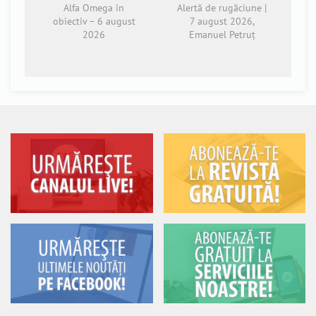
Alfa Omega în
Alertă de rugăciune |
obiectiv – 6 august
7 august 2026,
2026
Emanuel Petruț