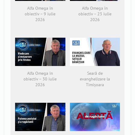
Alfa Omega în
Alfa Omega în
obiectiv – 9 iulie
obiectiv – 23 iulie
2026
2026
Alfa Omega în
Seară de
obiectiv – 30 iulie
evanghelizare la
2026
Timișoara