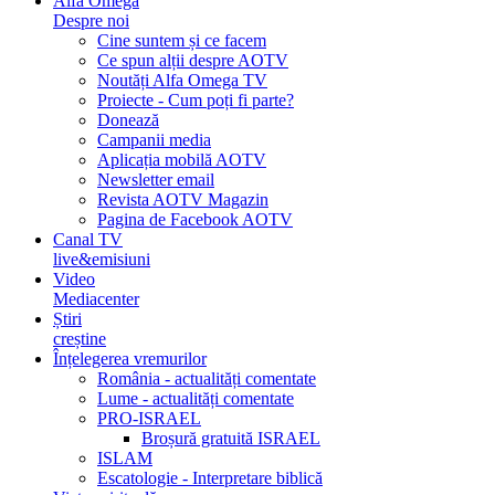
Alfa Omega
Despre noi
Cine suntem și ce facem
Ce spun alții despre AOTV
Noutăți Alfa Omega TV
Proiecte - Cum poți fi parte?
Donează
Campanii media
Aplicația mobilă AOTV
Newsletter email
Revista AOTV Magazin
Pagina de Facebook AOTV
Canal TV
live&emisiuni
Video
Mediacenter
Știri
creștine
Înțelegerea vremurilor
România - actualități comentate
Lume - actualități comentate
PRO-ISRAEL
Broșură gratuită ISRAEL
ISLAM
Escatologie - Interpretare biblică