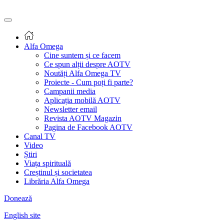
Alfa Omega
Cine suntem și ce facem
Ce spun alții despre AOTV
Noutăți Alfa Omega TV
Proiecte - Cum poți fi parte?
Campanii media
Aplicația mobilă AOTV
Newsletter email
Revista AOTV Magazin
Pagina de Facebook AOTV
Canal TV
Video
Știri
Viața spirituală
Creștinul și societatea
Librăria Alfa Omega
Donează
English site