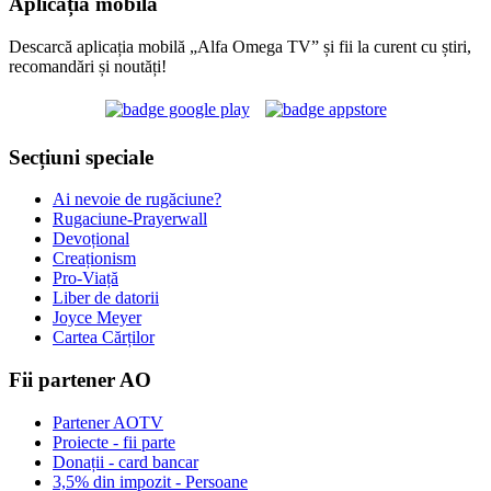
Aplicația mobilă
Descarcă aplicația mobilă „Alfa Omega TV” și fii la curent cu știri,
recomandări și noutăți!
Secțiuni speciale
Ai nevoie de rugăciune?
Rugaciune-Prayerwall
Devoțional
Creaționism
Pro-Viață
Liber de datorii
Joyce Meyer
Cartea Cărților
Fii partener AO
Partener AOTV
Proiecte - fii parte
Donații - card bancar
3,5% din impozit - Persoane