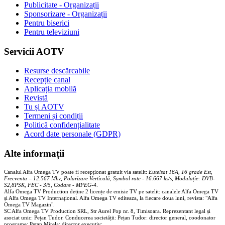
Publicitate - Organizații
Sponsorizare - Organizații
Pentru biserici
Pentru televiziuni
Servicii AOTV
Resurse descărcabile
Recepție canal
Aplicația mobilă
Revistă
Tu și AOTV
Termeni și condiții
Politică confidențialitate
Acord date personale (GDPR)
Alte informații
Canalul Alfa Omega TV poate fi recepționat gratuit via satelit:
Eutelsat 16A, 16 grade Est,
Frecventa – 12.567 Mhz, Polarizare
Vertica
lă, Symbol rate - 16.667 ks/s, Modulație: DVB-
S2,8PSK, FEC - 3/5, Codare - MPEG-4
.
Alfa Omega TV Production deține 2 licențe de emisie TV pe satelit: canalele Alfa Omega TV
și Alfa Omega TV Internațional. Alfa Omega TV editeaza, la fiecare doua luni, revista: "Alfa
Omega TV Magazin".
SC Alfa Omega TV Production SRL, Str Aurel Pop nr. 8, Timisoara. Reprezentant legal și
asociat unic: Pețan Tudor. Conducerea societății: Pețan Tudor: director general, coodonator
programe; Pețan Mirela: director executiv;