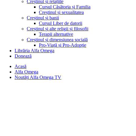
Creștinul și relațiile
Cursul Căsătoria și Familia
Creștinul și sexualitatea
Creștinul și banii
Cursul Liber de datorii
Creștinul și alte religii și filosofii
Terapii alternative
Creștinul și dimensiunea socială
Pro-Viață și Pro-Adopție
Librăria Alfa Omega
Donează
Acasă
Alfa Omega
Noutăți Alfa Omega TV