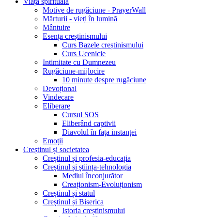
Viața spirituală
Motive de rugăciune - PrayerWall
Mărturii - vieți în lumină
Mântuire
Esența creștinismului
Curs Bazele creștinismului
Curs Ucenicie
Intimitate cu Dumnezeu
Rugăciune-mijlocire
10 minute despre rugăciune
Devoțional
Vindecare
Eliberare
Cursul SOS
Eliberând captivii
Diavolul în fața instanței
Emoții
Creștinul și societatea
Creștinul și profesia-educația
Creștinul și știința-tehnologia
Mediul înconjurător
Creaționism-Evoluționism
Creștinul și statul
Creștinul și Biserica
Istoria creștinismului