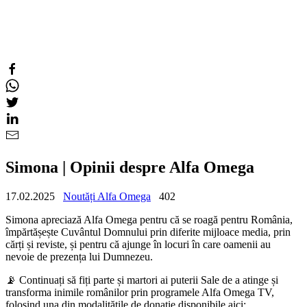
Simona | Opinii despre Alfa Omega
17.02.2025
Noutăți Alfa Omega
402
Simona apreciază Alfa Omega pentru că se roagă pentru România,
împărtășește Cuvântul Domnului prin diferite mijloace media, prin
cărți și reviste, și pentru că ajunge în locuri în care oamenii au
nevoie de prezența lui Dumnezeu.
📡 Continuați să fiți parte și martori ai puterii Sale de a atinge și
transforma inimile românilor prin programele Alfa Omega TV,
folosind una din modalitățile de donație disponibile aici: