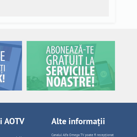
ii AOTV
Alte informații
Canalul Alfa Omega TV poate fi recepționat