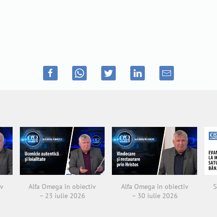
iv
Alfa Omega în obiectiv
Alfa Omega în obiectiv
S
– 23 iulie 2026
– 30 iulie 2026