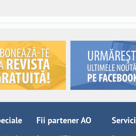
peciale
Fii partener AO
Servic