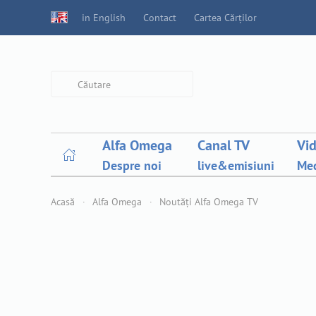
in English
Contact
Cartea Cărților
Type 2 or more characters for
results.
Alfa Omega
Canal TV
Vi
Despre noi
live&emisiuni
Med
Acasă
Alfa Omega
Noutăți Alfa Omega TV