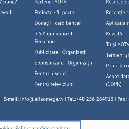
găciune?
Partener AOTV
Resurse d
rwall
Proiecte - fii parte
Recepție c
Donații - card bancar
Aplicația 
3,5% din impozit -
Revistă
Persoane
Tu și AOT
Publicitate - Organizații
Termeni și
Sponsorizare - Organizații
Politică co
Pentru biserici
Acord dat
Pentru televiziuni
(GDPR)
-
E-mail:
info@alfaomega.tv
|
Tel.:+40 256 284913
|
Fax:
ookies
.
Politica confidențialitate
.