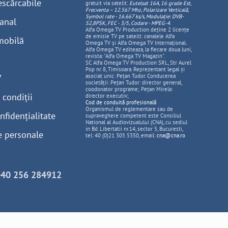
escărcabile
gratuit via satelit:
Eutelsat 16A, 16 grade Est,
Frecventa – 12.567 Mhz, Polarizare
Vertica
lă,
Symbol rate - 16.667 ks/s, Modulație: DVB-
anal
S2,8PSK, FEC - 3/5, Codare - MPEG-4
.
Alfa Omega TV Production deține 2 licențe
de emisie TV pe satelit: canalele Alfa
mobilă
Omega TV și Alfa Omega TV Internațional.
Alfa Omega TV editeaza, la fiecare doua luni,
revista: "Alfa Omega TV Magazin".
SC Alfa Omega TV Production SRL, Str Aurel
Pop nr. 8, Timisoara. Reprezentant legal și
V
asociat unic: Pețan Tudor. Conducerea
societății: Pețan Tudor: director general,
coodonator programe; Pețan Mirela:
 condiții
director executiv;
Cod de conduită profesională
Organismul de reglementare sau de
nfidențialitate
supraveghere competent este Consiliul
National al Audiovizualului (CNA), cu sediul
in Bd. Libertatii nr.14, sector 5, Bucuresti,
e personale
tel: 40 (0)21 305 5350, email:
cna@cna.ro
+40 256 284912