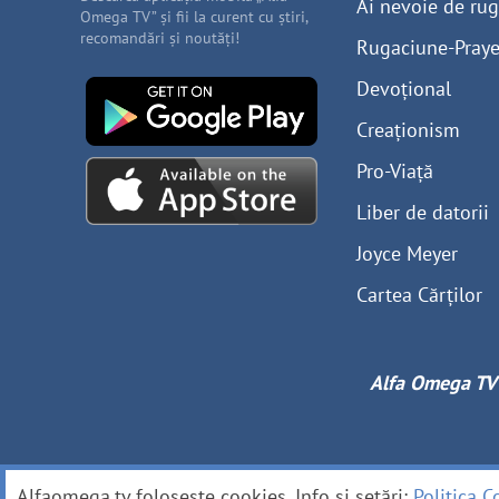
Ai nevoie de ru
Omega TV” și fii la curent cu știri,
recomandări și noutăți!
Rugaciune-Praye
Devoțional
Creaționism
Pro-Viață
Liber de datorii
Joyce Meyer
Cartea Cărților
Alfa Omega TV
Alfaomega.tv folosește cookies. Info și setări:
Politica C