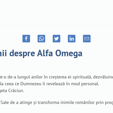
nii despre Alfa Omega
o de-a lungul anilor în creșterea ei spirituală, dezvăluind
 la ceea ce Dumnezeu îi revelează în mod personal.
geta Crăciun.
rii Sale de a atinge și transforma inimile românilor prin p