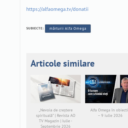
https://alfaomega.tv/donatii
SUBIECTE:
mărturii Alfa Omega
Articole similare
„Nevoia de creștere
Alfa Omega în obiect
spirituală” | Revista AO
– 9 iulie 2026
TV Magazin | Iulie -
Septembrie 2026