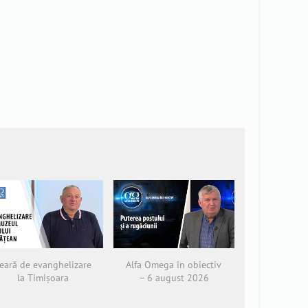
eară de evanghelizare
Alfa Omega în obiectiv
la Timișoara
– 6 august 2026