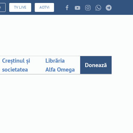
e
TV LIVE
AOTVi
Creștinul și
Librăria
Donează
societatea
Alfa Omega