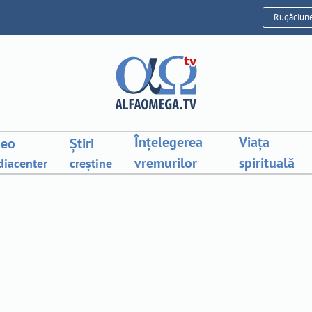
Rugăciun
Înțelegerea
Viața
deo
Știri
vremurilor
spirituală
iacenter
creștine