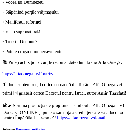
• Vocea lui Dumnezeu
• Stăpânind porțile vrăjmașului
• Manifestul reformei
• Viața supranaturală
• Tu ești, Doamne?
• Puterea rugăciunii perseverente
📚 Puteți achiziționa cărțile recomandate din librăria Alfa Omega:
https://alfaomega.tv/librarie/
❗În luna septembrie, la orice comandă din librăria Alfa Omega vei
primi 🆓 𝐠𝐫𝐚𝐭𝐮𝐢𝐭 cartea Decretul pentru Israel, autor 𝐀𝐦𝐢𝐫 𝐓𝐬𝐚𝐫𝐟𝐚𝐭𝐢❗
📽️📡 Sprijină producția de programe a studioului Alfa Omega TV!
Donează ONLINE și pune o sămânță a credinței care va aduce rod
pentru Împărăția Lui veșnică!
https://alfaomega.tv/donatii
Subiecte:
Dumnezeu
,
mijlocire