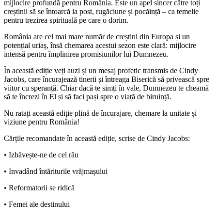
mijlocire profundă pentru România. Este un apel sincer către toți
creștinii să se întoarcă la post, rugăciune și pocăință – ca temelie
pentru trezirea spirituală pe care o dorim.
România are cel mai mare număr de creștini din Europa și un
potențial uriaș, însă chemarea acestui sezon este clară: mijlocire
intensă pentru împlinirea promisiunilor lui Dumnezeu.
În această ediție veți auzi și un mesaj profetic transmis de Cindy
Jacobs, care încurajează tinerii și întreaga Biserică să privească spre
viitor cu speranță. Chiar dacă te simți în vale, Dumnezeu te cheamă
să te încrezi în El și să faci pași spre o viață de biruință.
Nu ratați această ediție plină de încurajare, chemare la unitate și
viziune pentru România!
Cărțile recomandate în această ediție, scrise de Cindy Jacobs:
• Izbăvește-ne de cel rău
• Invadând întăriturile vrăjmașului
• Reformatorii se ridică
• Femei ale destinului