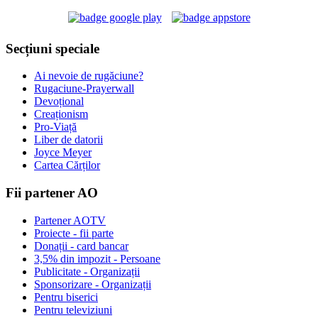
Secțiuni speciale
Ai nevoie de rugăciune?
Rugaciune-Prayerwall
Devoțional
Creaționism
Pro-Viață
Liber de datorii
Joyce Meyer
Cartea Cărților
Fii partener AO
Partener AOTV
Proiecte - fii parte
Donații - card bancar
3,5% din impozit - Persoane
Publicitate - Organizații
Sponsorizare - Organizații
Pentru biserici
Pentru televiziuni