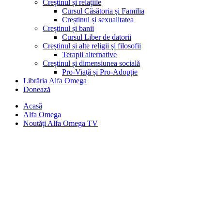
Creștinul și relațiile
Cursul Căsătoria și Familia
Creștinul și sexualitatea
Creștinul și banii
Cursul Liber de datorii
Creștinul și alte religii și filosofii
Terapii alternative
Creștinul și dimensiunea socială
Pro-Viață și Pro-Adopție
Librăria Alfa Omega
Donează
Acasă
Alfa Omega
Noutăți Alfa Omega TV