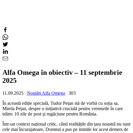
Alfa Omega în obiectiv – 11 septembrie
2025
11.09.2025
Noutăți Alfa Omega
303
În această ediție specială, Tudor Pețan stă de vorbă cu soția sa,
Mirela Pețan, despre o inițiativă crucială pentru vremurile în care
trăim: 10 zile de post și rugăciune pentru România.
Într-un context național critic, când realitățile din țara noastră nu sunt
cele mai încurajatoare, Domnul a pus pe inimile lor acest demers de