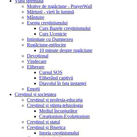
Viața spirituală
Motive de rugăciune - PrayerWall
Mărturii - vieți în lumină
Mântuire
Esența creștinismului
Curs Bazele creștinismului
Curs Ucenicie
Intimitate cu Dumnezeu
Rugăciune-mijlocire
10 minute despre rugăciune
Devoțional
Vindecare
Eliberare
Cursul SOS
Eliberând captivii
Diavolul în fața instanței
Emoții
Creștinul și societatea
Creștinul și profesia-educația
Creștinul și știința-tehnologia
Mediul înconjurător
Creaționism-Evoluționism
Creștinul și statul
Creștinul și Biserica
Istoria creștinismului