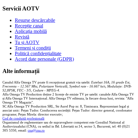
Servicii AOTV
Resurse descărcabile
Recepție canal
Aplicația mobilă
Revistă
Tu și AOTV
Termeni și condiții
Politică confidențialitate
Acord date personale (GDPR)
Alte informații
Canalul Alfa Omega TV poate fi recepționat gratuit via satelit:
Eutelsat 16A, 16 grade Est,
Frecventa – 12.567 Mhz, Polarizare
Vertica
lă, Symbol rate - 16.667 ks/s, Modulație: DVB-
S2,8PSK, FEC - 3/5, Codare - MPEG-4
.
Alfa Omega TV Production deține 2 licențe de emisie TV pe satelit: canalele Alfa Omega TV
și Alfa Omega TV Internațional. Alfa Omega TV editeaza, la fiecare doua luni, revista: "Alfa
Omega TV Magazin".
SC Alfa Omega TV Production SRL, Str Aurel Pop nr. 8, Timisoara. Reprezentant legal și
asociat unic: Pețan Tudor. Conducerea societății: Pețan Tudor: director general, coodonator
programe; Pețan Mirela: director executiv;
Cod de conduită profesională
Organismul de reglementare sau de supraveghere competent este Consiliul National al
Audiovizualului (CNA), cu sediul in Bd. Libertatii nr.14, sector 5, Bucuresti, tel: 40 (0)21
305 5350, email:
cna@cna.ro