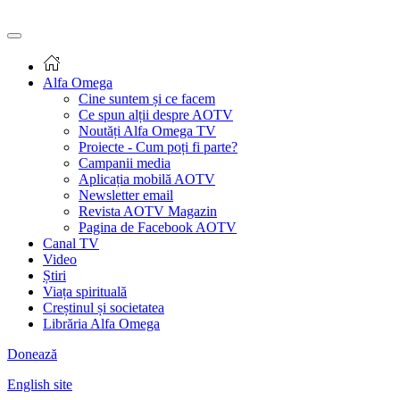
Alfa Omega
Cine suntem și ce facem
Ce spun alții despre AOTV
Noutăți Alfa Omega TV
Proiecte - Cum poți fi parte?
Campanii media
Aplicația mobilă AOTV
Newsletter email
Revista AOTV Magazin
Pagina de Facebook AOTV
Canal TV
Video
Știri
Viața spirituală
Creștinul și societatea
Librăria Alfa Omega
Donează
English site