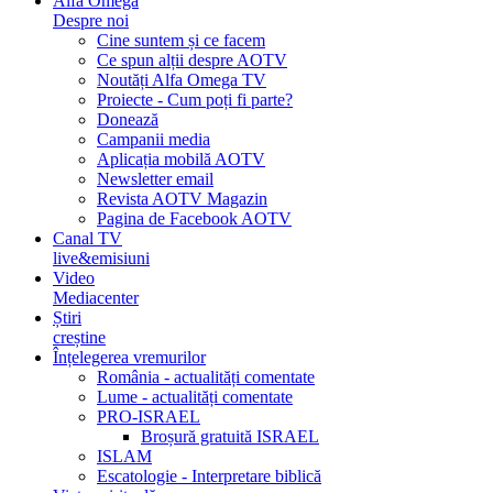
Alfa Omega
Despre noi
Cine suntem și ce facem
Ce spun alții despre AOTV
Noutăți Alfa Omega TV
Proiecte - Cum poți fi parte?
Donează
Campanii media
Aplicația mobilă AOTV
Newsletter email
Revista AOTV Magazin
Pagina de Facebook AOTV
Canal TV
live&emisiuni
Video
Mediacenter
Știri
creștine
Înțelegerea vremurilor
România - actualități comentate
Lume - actualități comentate
PRO-ISRAEL
Broșură gratuită ISRAEL
ISLAM
Escatologie - Interpretare biblică