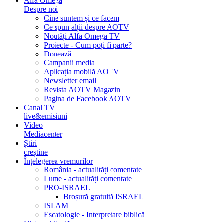
Alfa Omega
Despre noi
Cine suntem și ce facem
Ce spun alții despre AOTV
Noutăți Alfa Omega TV
Proiecte - Cum poți fi parte?
Donează
Campanii media
Aplicația mobilă AOTV
Newsletter email
Revista AOTV Magazin
Pagina de Facebook AOTV
Canal TV
live&emisiuni
Video
Mediacenter
Știri
creștine
Înțelegerea vremurilor
România - actualități comentate
Lume - actualități comentate
PRO-ISRAEL
Broșură gratuită ISRAEL
ISLAM
Escatologie - Interpretare biblică