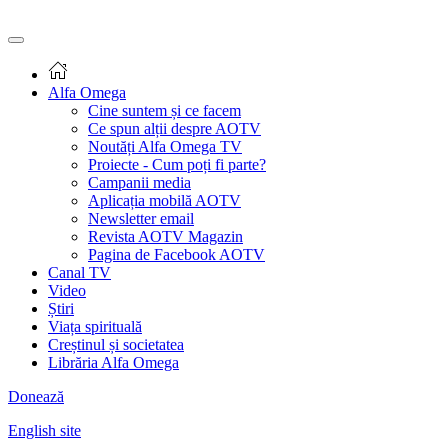
Alfa Omega
Cine suntem și ce facem
Ce spun alții despre AOTV
Noutăți Alfa Omega TV
Proiecte - Cum poți fi parte?
Campanii media
Aplicația mobilă AOTV
Newsletter email
Revista AOTV Magazin
Pagina de Facebook AOTV
Canal TV
Video
Știri
Viața spirituală
Creștinul și societatea
Librăria Alfa Omega
Donează
English site