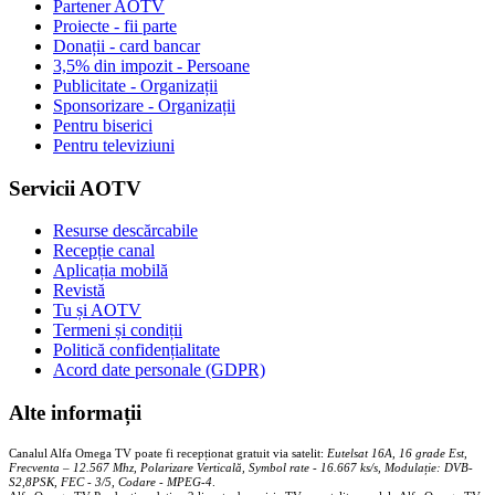
Partener AOTV
Proiecte - fii parte
Donații - card bancar
3,5% din impozit - Persoane
Publicitate - Organizații
Sponsorizare - Organizații
Pentru biserici
Pentru televiziuni
Servicii AOTV
Resurse descărcabile
Recepție canal
Aplicația mobilă
Revistă
Tu și AOTV
Termeni și condiții
Politică confidențialitate
Acord date personale (GDPR)
Alte informații
Canalul Alfa Omega TV poate fi recepționat gratuit via satelit:
Eutelsat 16A, 16 grade Est,
Frecventa – 12.567 Mhz, Polarizare
Vertica
lă, Symbol rate - 16.667 ks/s, Modulație: DVB-
S2,8PSK, FEC - 3/5, Codare - MPEG-4
.