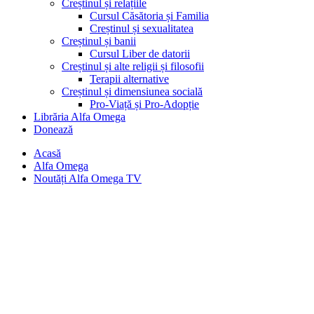
Creștinul și relațiile
Cursul Căsătoria și Familia
Creștinul și sexualitatea
Creștinul și banii
Cursul Liber de datorii
Creștinul și alte religii și filosofii
Terapii alternative
Creștinul și dimensiunea socială
Pro-Viață și Pro-Adopție
Librăria Alfa Omega
Donează
Acasă
Alfa Omega
Noutăți Alfa Omega TV