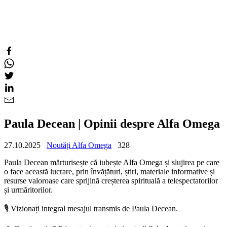
Paula Decean | Opinii despre Alfa Omega
27.10.2025
Noutăți Alfa Omega
328
Paula Decean mărturisește că iubește Alfa Omega și slujirea pe care
o face această lucrare, prin învățături, știri, materiale informative și
resurse valoroase care sprijină creșterea spirituală a telespectatorilor
și urmăritorilor.
🎙️ Vizionați integral mesajul transmis de Paula Decean.