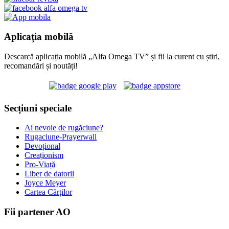
Aplicația mobilă
Descarcă aplicația mobilă „Alfa Omega TV” și fii la curent cu știri,
recomandări și noutăți!
Secțiuni speciale
Ai nevoie de rugăciune?
Rugaciune-Prayerwall
Devoțional
Creaționism
Pro-Viață
Liber de datorii
Joyce Meyer
Cartea Cărților
Fii partener AO