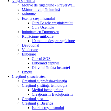
Viața spirituală
Motive de rugăciune - PrayerWall
Mărturii - vieți în lumină
Mântuire
Esența creștinismului
Curs Bazele creștinismului
Curs Ucenicie
Intimitate cu Dumnezeu
Rugăciune-mijlocire
10 minute despre rugăciune
Devoțional
Vindecare
Eliberare
Cursul SOS
Eliberând captivii
Diavolul în fața instanței
Emoții
Creștinul și societatea
Creștinul și profesia-educația
Creștinul și știința-tehnologia
Mediul înconjurător
Creaționism-Evoluționism
Creștinul și statul
Creștinul și Biserica
Istoria creștinismului