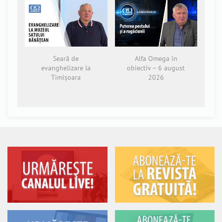
Seară de
Alfa Omega în
evanghelizare la
obiectiv – 6 august
Timișoara
2026