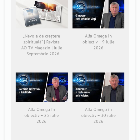
„Nevoia de creștere
Alfa Omega în
spirituală” | Revista
obiectiv – 9 iulie
AO TV Magazin | Iulie
2026
- Septembrie 2026
Alfa Omega în
Alfa Omega în
obiectiv – 23 iulie
obiectiv – 30 iulie
2026
2026