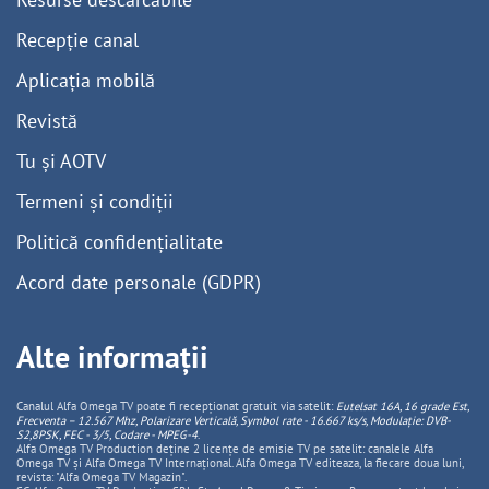
Recepție canal
Aplicația mobilă
Revistă
Tu și AOTV
Termeni și condiții
Politică confidențialitate
Acord date personale (GDPR)
Alte informații
Canalul Alfa Omega TV poate fi recepționat gratuit via satelit:
Eutelsat 16A, 16 grade Est,
Frecventa – 12.567 Mhz, Polarizare
Vertica
lă, Symbol rate - 16.667 ks/s, Modulație: DVB-
S2,8PSK, FEC - 3/5, Codare - MPEG-4
.
Alfa Omega TV Production deține 2 licențe de emisie TV pe satelit: canalele Alfa
Omega TV și Alfa Omega TV Internațional. Alfa Omega TV editeaza, la fiecare doua luni,
revista: "Alfa Omega TV Magazin".