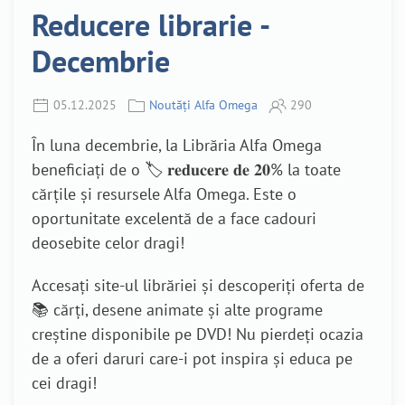
Reducere librarie -
Decembrie
05.12.2025
Noutăți Alfa Omega
290
În luna decembrie, la Librăria Alfa Omega
beneficiați de o 🏷 𝐫𝐞𝐝𝐮𝐜𝐞𝐫𝐞 𝐝𝐞 𝟐𝟎% la toate
cărțile și resursele Alfa Omega. Este o
oportunitate excelentă de a face cadouri
deosebite celor dragi!
Accesați site-ul librăriei și descoperiți oferta de
📚 cărți, desene animate și alte programe
creștine disponibile pe DVD! Nu pierdeți ocazia
de a oferi daruri care-i pot inspira și educa pe
cei dragi!