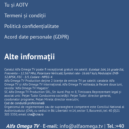
Tu și AOTV
Termeni și condiții
Politică confidențialitate
Acord date personale (GDPR)
Alte informații
Canalul Alfa Omega TV poate fi recepționat gratuit via satelit:
Eutelsat 16A, 16 grade Est,
Frecventa – 12.567 Mhz, Polarizare
Vertica
lă, Symbol rate - 16.667 ks/s, Modulație: DVB-
S2,8PSK, FEC - 3/5, Codare - MPEG-4
.
Alfa Omega TV Production deține 2 licențe de emisie TV pe satelit: canalele Alfa
Omega TV și Alfa Omega TV Internațional. Alfa Omega TV editeaza, la fiecare doua luni,
revista: "Alfa Omega TV Magazin".
SC Alfa Omega TV Production SRL, Str Aurel Pop nr. 8, Timisoara. Reprezentant legal și
asociat unic: Pețan Tudor. Conducerea societății: Pețan Tudor: director general,
coodonator programe; Pețan Mirela: director executiv;
Cod de conduită profesională
Organismul de reglementare sau de supraveghere competent este Consiliul National al
Audiovizualului (CNA), cu sediul in Bd. Libertatii nr.14, sector 5, Bucuresti, tel: 40 (0)21
305 5350, email:
cna@cna.ro
Alfa Omega TV
-
E-mail:
info@alfaomega.tv
|
Tel.:+40