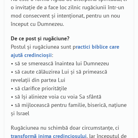
o invitație de a face loc zilnic rugăciunii într-un
mod consecvent și intenționat, pentru un nou
început cu Dumnezeu.
De ce post și rugăciune?
Postul și rugăciunea sunt p
ractici biblice care
ajută credincioșii
:
• să se smerească înaintea lui Dumnezeu
• să caute călăuzirea Lui și să primească
revelații din partea Lui
• să clarifice prioritățile
• să își alinieze voia cu voia Sa sfântă
• să mijlocească pentru familie, biserică, națiune
și Israel
Rugăciunea nu schimbă doar circumstanțe, ci
transformă inima credinciosului
. Iar începutul de