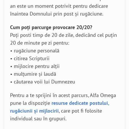
an este un moment potrivit pentru dedicare
înaintea Domnului prin post și rugăciune.
Cum poți parcurge provocare 20/20?
Poți posti timp de 20 de zile, dedicând cel puțin
20 de minute pe zi pentru:
• rugăciune personală
• citirea Scripturii
• mijlocire pentru alții
• mulțumire și laudă
• căutarea voii lui Dumnezeu
Pentru a te sprijini în acest parcurs, Alfa Omega
pune la dispoziție
resurse dedicate postului,
rugăciunii și mijlocirii
, care pot fi folosite
individual sau în grupuri.