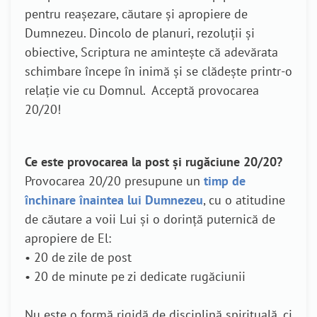
pentru reașezare, căutare și apropiere de
Dumnezeu. Dincolo de planuri, rezoluții și
obiective, Scriptura ne amintește că adevărata
schimbare începe în inimă și se clădește printr-o
relație vie cu Domnul. Acceptă provocarea
20/20!
Ce este provocarea la post și rugăciune 20/20?
Provocarea 20/20 presupune un
timp de
închinare înaintea lui Dumnezeu
, cu o atitudine
de căutare a voii Lui și o dorință puternică de
apropiere de El:
• 20 de zile de post
• 20 de minute pe zi dedicate rugăciunii
Nu este o formă rigidă de disciplină spirituală, ci