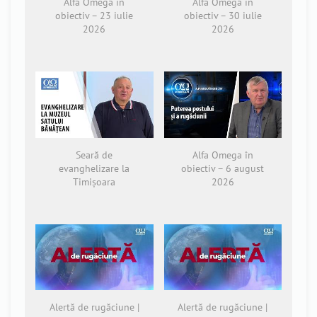
Alfa Omega în
Alfa Omega în
obiectiv – 23 iulie
obiectiv – 30 iulie
2026
2026
Seară de
Alfa Omega în
evanghelizare la
obiectiv – 6 august
Timișoara
2026
Alertă de rugăciune |
Alertă de rugăciune |