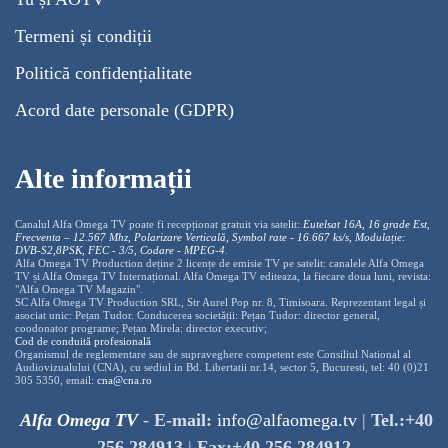
Termeni și condiții
Politică confidențialitate
Acord date personale (GDPR)
Alte informații
Canalul Alfa Omega TV poate fi recepționat gratuit via satelit:
Eutelsat 16A, 16 grade Est,
Frecventa – 12.567 Mhz, Polarizare
Vertica
lă, Symbol rate - 16.667 ks/s, Modulație:
DVB-S2,8PSK, FEC - 3/5, Codare - MPEG-4
.
Alfa Omega TV Production deține 2 licențe de emisie TV pe satelit: canalele Alfa Omega
TV și Alfa Omega TV Internațional. Alfa Omega TV editeaza, la fiecare doua luni, revista:
"Alfa Omega TV Magazin".
SC Alfa Omega TV Production SRL, Str Aurel Pop nr. 8, Timisoara. Reprezentant legal și
asociat unic: Pețan Tudor. Conducerea societății: Pețan Tudor: director general,
coodonator programe; Pețan Mirela: director executiv;
Cod de conduită profesională
Organismul de reglementare sau de supraveghere competent este Consiliul National al
Audiovizualului (CNA), cu sediul in Bd. Libertatii nr.14, sector 5, Bucuresti, tel: 40 (0)21
305 5350, email:
cna@cna.ro
Alfa Omega TV
-
E-mail:
info@alfaomega.tv
|
Tel.:+40
256 284913
|
Fax:+40 256 284912