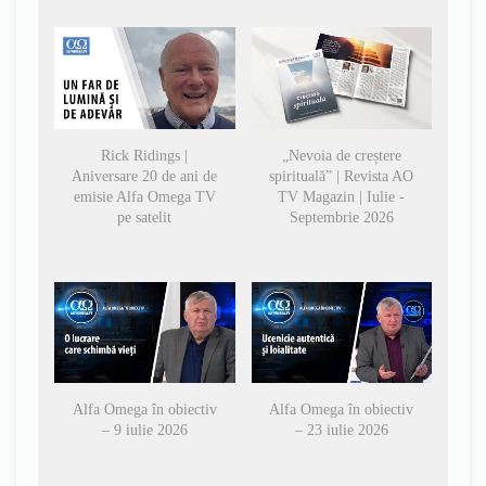
Rick Ridings |
„Nevoia de creștere
Aniversare 20 de ani de
spirituală” | Revista AO
emisie Alfa Omega TV
TV Magazin | Iulie -
pe satelit
Septembrie 2026
Alfa Omega în obiectiv
Alfa Omega în obiectiv
– 9 iulie 2026
– 23 iulie 2026