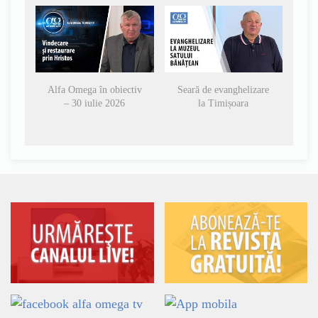
Alfa Omega în obiectiv
Seară de evanghelizare
– 30 iulie 2026
la Timișoara