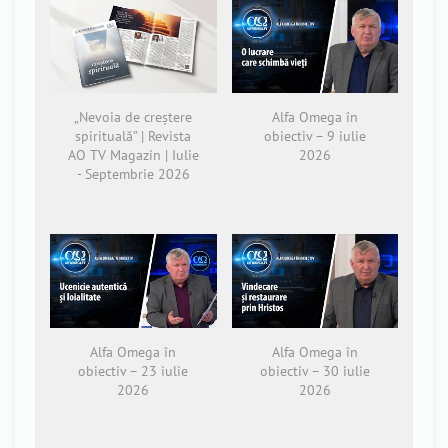
„Nevoia de creștere
Alfa Omega în
spirituală” | Revista
obiectiv – 9 iulie
AO TV Magazin | Iulie
2026
- Septembrie 2026
Alfa Omega în
Alfa Omega în
obiectiv – 23 iulie
obiectiv – 30 iulie
2026
2026