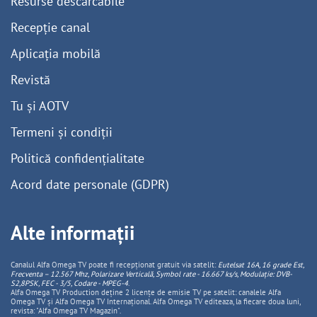
Resurse descărcabile
Recepție canal
Aplicația mobilă
Revistă
Tu și AOTV
Termeni și condiții
Politică confidențialitate
Acord date personale (GDPR)
Alte informații
Canalul Alfa Omega TV poate fi recepționat gratuit via satelit:
Eutelsat 16A, 16 grade Est,
Frecventa – 12.567 Mhz, Polarizare
Vertica
lă, Symbol rate - 16.667 ks/s, Modulație: DVB-
S2,8PSK, FEC - 3/5, Codare - MPEG-4
.
Alfa Omega TV Production deține 2 licențe de emisie TV pe satelit: canalele Alfa
Omega TV și Alfa Omega TV Internațional. Alfa Omega TV editeaza, la fiecare doua luni,
revista: "Alfa Omega TV Magazin".