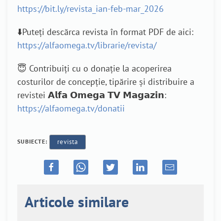
https://bit.ly/revista_ian-feb-mar_2026
⬇️Puteți descărca revista în format PDF de aici:
https://alfaomega.tv/librarie/revista/
😇 Contribuiți cu o donație la acoperirea
costurilor de concepție, tipărire și distribuire a
revistei 𝗔𝗹𝗳𝗮 𝗢𝗺𝗲𝗴𝗮 𝗧𝗩 𝗠𝗮𝗴𝗮𝘇𝗶𝗻:
https://alfaomega.tv/donatii
SUBIECTE:
revista
Articole similare