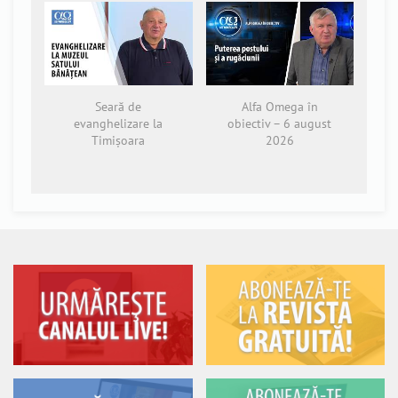
Seară de
Alfa Omega în
evanghelizare la
obiectiv – 6 august
Timișoara
2026