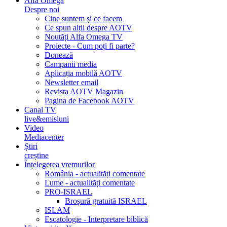
Alfa Omega
Despre noi
Cine suntem și ce facem
Ce spun alții despre AOTV
Noutăți Alfa Omega TV
Proiecte - Cum poți fi parte?
Donează
Campanii media
Aplicația mobilă AOTV
Newsletter email
Revista AOTV Magazin
Pagina de Facebook AOTV
Canal TV
live&emisiuni
Video
Mediacenter
Știri
creștine
Înțelegerea vremurilor
România - actualități comentate
Lume - actualități comentate
PRO-ISRAEL
Broșură gratuită ISRAEL
ISLAM
Escatologie - Interpretare biblică