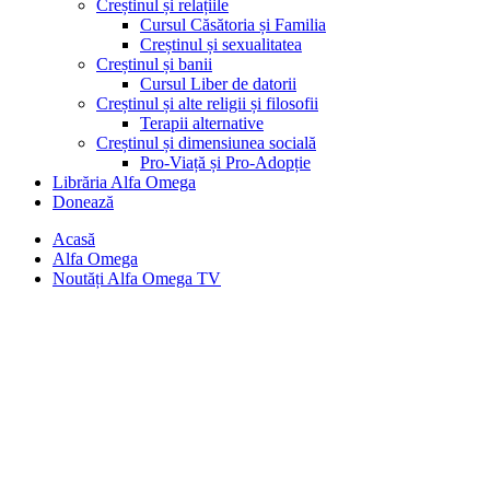
Creștinul și relațiile
Cursul Căsătoria și Familia
Creștinul și sexualitatea
Creștinul și banii
Cursul Liber de datorii
Creștinul și alte religii și filosofii
Terapii alternative
Creștinul și dimensiunea socială
Pro-Viață și Pro-Adopție
Librăria Alfa Omega
Donează
Acasă
Alfa Omega
Noutăți Alfa Omega TV