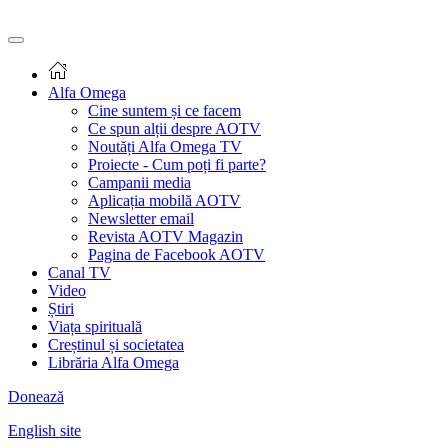
Alfa Omega
Cine suntem și ce facem
Ce spun alții despre AOTV
Noutăți Alfa Omega TV
Proiecte - Cum poți fi parte?
Campanii media
Aplicația mobilă AOTV
Newsletter email
Revista AOTV Magazin
Pagina de Facebook AOTV
Canal TV
Video
Știri
Viața spirituală
Creștinul și societatea
Librăria Alfa Omega
Donează
English site