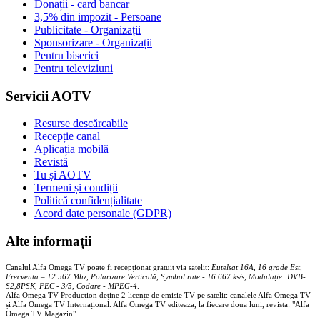
Donații - card bancar
3,5% din impozit - Persoane
Publicitate - Organizații
Sponsorizare - Organizații
Pentru biserici
Pentru televiziuni
Servicii AOTV
Resurse descărcabile
Recepție canal
Aplicația mobilă
Revistă
Tu și AOTV
Termeni și condiții
Politică confidențialitate
Acord date personale (GDPR)
Alte informații
Canalul Alfa Omega TV poate fi recepționat gratuit via satelit:
Eutelsat 16A, 16 grade Est,
Frecventa – 12.567 Mhz, Polarizare
Vertica
lă, Symbol rate - 16.667 ks/s, Modulație: DVB-
S2,8PSK, FEC - 3/5, Codare - MPEG-4
.
Alfa Omega TV Production deține 2 licențe de emisie TV pe satelit: canalele Alfa Omega TV
și Alfa Omega TV Internațional. Alfa Omega TV editeaza, la fiecare doua luni, revista: "Alfa
Omega TV Magazin".