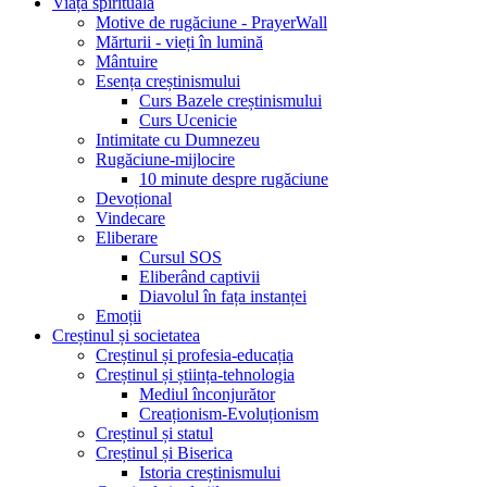
Viața spirituală
Motive de rugăciune - PrayerWall
Mărturii - vieți în lumină
Mântuire
Esența creștinismului
Curs Bazele creștinismului
Curs Ucenicie
Intimitate cu Dumnezeu
Rugăciune-mijlocire
10 minute despre rugăciune
Devoțional
Vindecare
Eliberare
Cursul SOS
Eliberând captivii
Diavolul în fața instanței
Emoții
Creștinul și societatea
Creștinul și profesia-educația
Creștinul și știința-tehnologia
Mediul înconjurător
Creaționism-Evoluționism
Creștinul și statul
Creștinul și Biserica
Istoria creștinismului