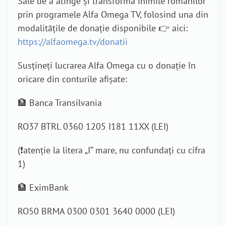
Sale de a atinge și transforma inimile românilor
prin programele Alfa Omega TV, folosind una din
modalitățile de donație disponibile 👉 aici:
https://alfaomega.tv/donatii
Susțineți lucrarea Alfa Omega cu o donație în
oricare din conturile afișate:
🏦 Banca Transilvania
RO37 BTRL 0360 1205 I181 11XX (LEI)
(❗atenție la litera „I” mare, nu confundați cu cifra
1)
🏦 EximBank
RO50 BRMA 0300 0301 3640 0000 (LEI)