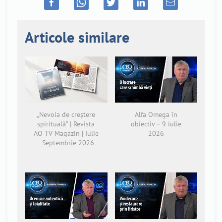
Articole similare
„Nevoia de creștere
Alfa Omega în
spirituală” | Revista
obiectiv – 9 iulie
AO TV Magazin | Iulie
2026
- Septembrie 2026