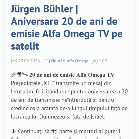
Jürgen Bühler |
Aniversare 20 de ani de
emisie Alfa Omega TV pe
satelit
23.06.2026
Noutăți Alfa Omega
109
🎉🎥🛰️ 𝟐𝟎 𝐝𝐞 𝐚𝐧𝐢 𝐝𝐞 𝐞𝐦𝐢𝐬𝐢𝐞 𝐀𝐥𝐟𝐚 𝐎𝐦𝐞𝐠𝐚 𝐓𝐕
Președintele „ICEJ” transmite un mesaj din
Ierusalim, felicitându-ne pentru aniversarea a 20
de ani de transmisie neîntreruptă și pentru
credincioșia arătată de-a lungul timpului față de
lucrarea lui Dumnezeu și față de Israel.
📡 Continuați să fiți parte și martori ai puterii