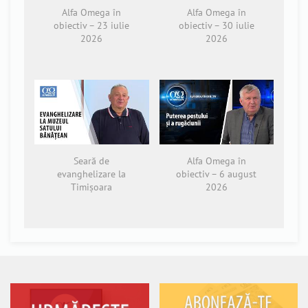
Alfa Omega în
Alfa Omega în
obiectiv – 23 iulie
obiectiv – 30 iulie
2026
2026
Seară de
Alfa Omega în
evanghelizare la
obiectiv – 6 august
Timișoara
2026