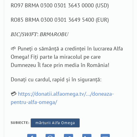
RO97 BRMA 0300 0301 3643 0000 (USD)
RO85 BRMA 0300 0301 3649 5400 (EUR)
𝐵𝘐𝐶/𝑆𝘞𝐼𝘍𝑇: 𝘉𝑅𝘔𝐴𝘙𝑂𝘉𝑈
🌱 Puneți o sămânță a credinței în lucrarea Alfa
Omega! Fiți parte la miracolul pe care
Dumnezeu Îl face prin media în România!
Donați cu cardul, rapid și în siguranță:
💳
https://donatii.alfaomega.tv/.../doneaza-
pentru-alfa-omega/
SUBIECTE:
mărturii Alfa Omega