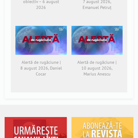
obiectiv – 6 august
7 august 2026,
2026
Emanuel Petruț
Alertă de rugăciune |
Alertă de rugăciune |
8 august 2026, Daniel
10 august 2026,
Cocar
Marius Anescu