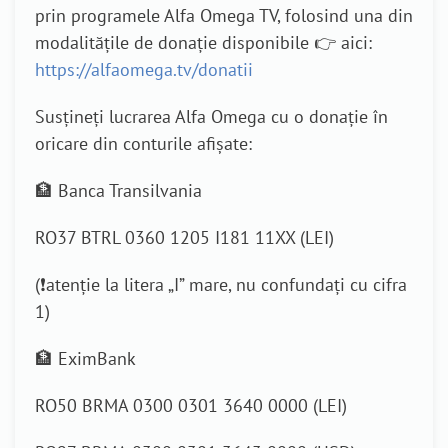
prin programele Alfa Omega TV, folosind una din
modalitățile de donație disponibile 👉 aici:
https://alfaomega.tv/donatii
Susțineți lucrarea Alfa Omega cu o donație în
oricare din conturile afișate:
🏦 Banca Transilvania
RO37 BTRL 0360 1205 I181 11XX (LEI)
(❗atenție la litera „I” mare, nu confundați cu cifra
1)
🏦 EximBank
RO50 BRMA 0300 0301 3640 0000 (LEI)