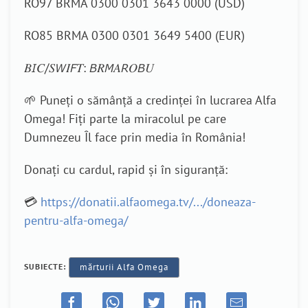
RO97 BRMA 0300 0301 3643 0000 (USD)
RO85 BRMA 0300 0301 3649 5400 (EUR)
𝐵𝘐𝐶/𝑆𝘞𝐼𝘍𝑇: 𝘉𝑅𝘔𝐴𝘙𝑂𝘉𝑈
🌱 Puneți o sămânță a credinței în lucrarea Alfa
Omega! Fiți parte la miracolul pe care
Dumnezeu Îl face prin media în România!
Donați cu cardul, rapid și în siguranță:
💳
https://donatii.alfaomega.tv/.../doneaza-
pentru-alfa-omega/
SUBIECTE:
mărturii Alfa Omega