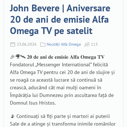
John Bevere | Aniversare
20 de ani de emisie Alfa
Omega TV pe satelit
23.06.2026
Noutăți Alfa Omega
113
🎉🎥🛰️ 𝟐𝟎 𝐝𝐞 𝐚𝐧𝐢 𝐝𝐞 𝐞𝐦𝐢𝐬𝐢𝐞 𝐀𝐥𝐟𝐚 𝐎𝐦𝐞𝐠𝐚 𝐓𝐕
Fondatorul „Messenger International” felicită
Alfa Omega TV pentru cei 20 de ani de slujire și
se roagă ca această lucrare să continuă să
crească, aducând cât mai mulți oameni în
Împărăția lui Dumnezeu prin ascultarea față de
Domnul Isus Hristos.
📡 Continuați să fiți parte și martori ai puterii
Sale de a atinge și transforma inimile românilor