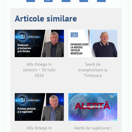
Articole similare
Alfa Omega în
Seară de
obiectiv – 30 iulie
evanghelizare la
2026
Timișoara
Alfa Omega în
Alertă de rugăciune |