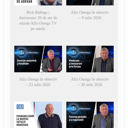
Rick Ridings |
Alfa Omega în obiectiv
Aniversare 20 de ani de
– 9 iulie 2026
emisie Alfa Omega TV
pe satelit
Alfa Omega în obiectiv
Alfa Omega în obiectiv
– 23 iulie 2026
– 30 iulie 2026