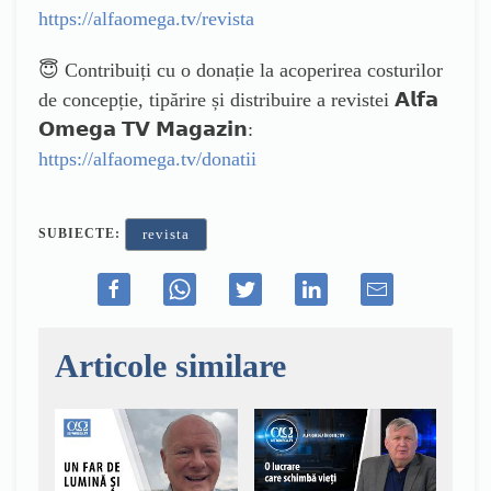
https://alfaomega.tv/revista
😇 Contribuiți cu o donație la acoperirea costurilor
de concepție, tipărire și distribuire a revistei 𝗔𝗹𝗳𝗮
𝗢𝗺𝗲𝗴𝗮 𝗧𝗩 𝗠𝗮𝗴𝗮𝘇𝗶𝗻:
https://alfaomega.tv/donatii
SUBIECTE:
revista
Articole similare