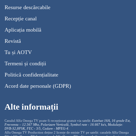
Resurse descărcabile
Recepție canal
Aplicația mobilă
Revistă
Tu și AOTV
Termeni și condiții
Politică confidențialitate
Acord date personale (GDPR)
Alte informații
Canalul Alfa Omega TV poate fi recepționat gratuit via satelit:
Eutelsat 16A, 16 grade Est,
Frecventa – 12.567 Mhz, Polarizare
Vertica
lă, Symbol rate - 16.667 ks/s, Modulație:
DVB-S2,8PSK, FEC - 3/5, Codare - MPEG-4
.
Alfa Omega TV Production deține 2 licențe de emisie TV pe satelit: canalele Alfa Omega