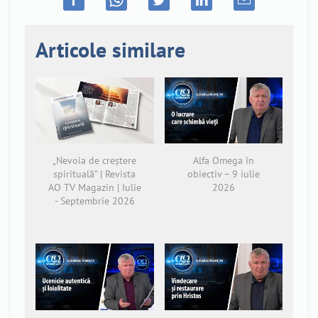
Articole similare
„Nevoia de creștere
Alfa Omega în
spirituală” | Revista
obiectiv – 9 iulie
AO TV Magazin | Iulie
2026
- Septembrie 2026