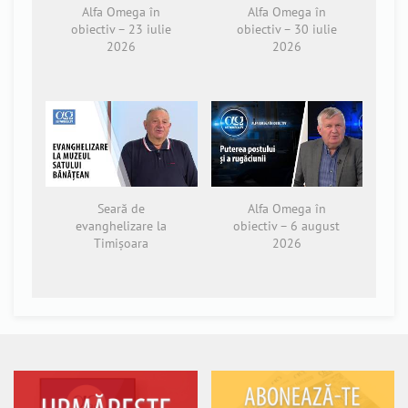
Alfa Omega în
Alfa Omega în
obiectiv – 23 iulie
obiectiv – 30 iulie
2026
2026
Seară de
Alfa Omega în
evanghelizare la
obiectiv – 6 august
Timișoara
2026