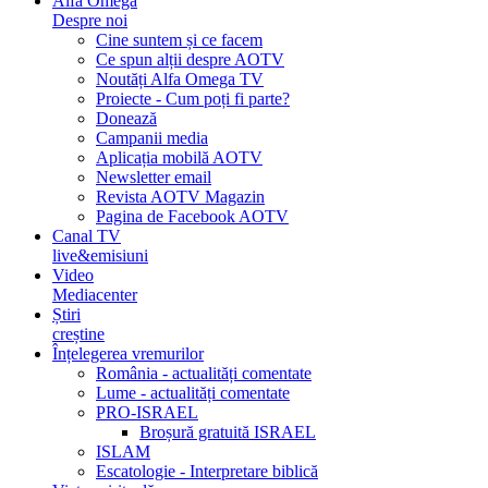
Alfa Omega
Despre noi
Cine suntem și ce facem
Ce spun alții despre AOTV
Noutăți Alfa Omega TV
Proiecte - Cum poți fi parte?
Donează
Campanii media
Aplicația mobilă AOTV
Newsletter email
Revista AOTV Magazin
Pagina de Facebook AOTV
Canal TV
live&emisiuni
Video
Mediacenter
Știri
creștine
Înțelegerea vremurilor
România - actualități comentate
Lume - actualități comentate
PRO-ISRAEL
Broșură gratuită ISRAEL
ISLAM
Escatologie - Interpretare biblică