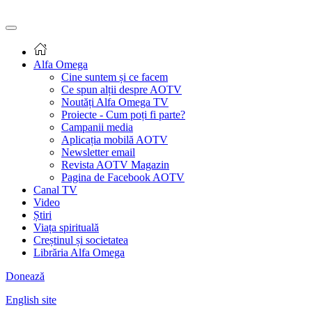
Alfa Omega
Cine suntem și ce facem
Ce spun alții despre AOTV
Noutăți Alfa Omega TV
Proiecte - Cum poți fi parte?
Campanii media
Aplicația mobilă AOTV
Newsletter email
Revista AOTV Magazin
Pagina de Facebook AOTV
Canal TV
Video
Știri
Viața spirituală
Creștinul și societatea
Librăria Alfa Omega
Donează
English site