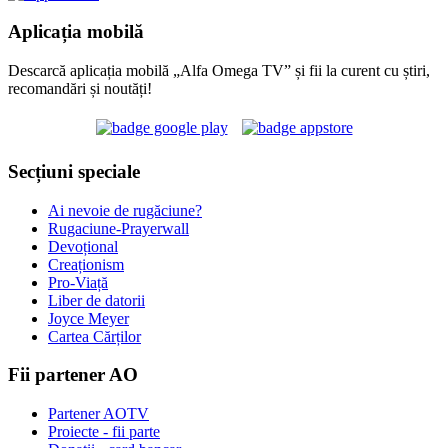
Aplicația mobilă
Descarcă aplicația mobilă „Alfa Omega TV” și fii la curent cu știri,
recomandări și noutăți!
Secțiuni speciale
Ai nevoie de rugăciune?
Rugaciune-Prayerwall
Devoțional
Creaționism
Pro-Viață
Liber de datorii
Joyce Meyer
Cartea Cărților
Fii partener AO
Partener AOTV
Proiecte - fii parte