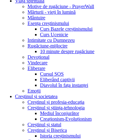
Viața spirituală
Motive de rugăciune - PrayerWall
Mărturii - vieți în lumină
Mântuire
Esența creștinismului
Curs Bazele creștinismului
Curs Ucenicie
Intimitate cu Dumnezeu
Rugăciune-mijlocire
10 minute despre rugăciune
Devoțional
Vindecare
Eliberare
Cursul SOS
Eliberând captivii
Diavolul în fața instanței
Emoții
Creștinul și societatea
Creștinul și profesia-educația
Creștinul și știința-tehnologia
Mediul înconjurător
Creaționism-Evoluționism
Creștinul și statul
Creștinul și Biserica
Istoria creștinismului