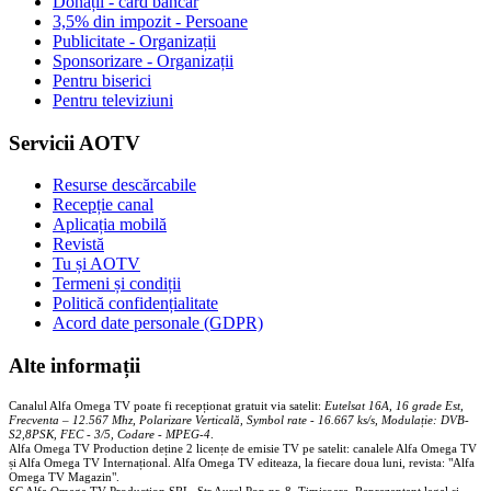
Donații - card bancar
3,5% din impozit - Persoane
Publicitate - Organizații
Sponsorizare - Organizații
Pentru biserici
Pentru televiziuni
Servicii AOTV
Resurse descărcabile
Recepție canal
Aplicația mobilă
Revistă
Tu și AOTV
Termeni și condiții
Politică confidențialitate
Acord date personale (GDPR)
Alte informații
Canalul Alfa Omega TV poate fi recepționat gratuit via satelit:
Eutelsat 16A, 16 grade Est,
Frecventa – 12.567 Mhz, Polarizare
Vertica
lă, Symbol rate - 16.667 ks/s, Modulație: DVB-
S2,8PSK, FEC - 3/5, Codare - MPEG-4
.
Alfa Omega TV Production deține 2 licențe de emisie TV pe satelit: canalele Alfa Omega TV
și Alfa Omega TV Internațional. Alfa Omega TV editeaza, la fiecare doua luni, revista: "Alfa
Omega TV Magazin".