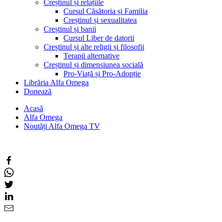
Creștinul și relațiile
Cursul Căsătoria și Familia
Creștinul și sexualitatea
Creștinul și banii
Cursul Liber de datorii
Creștinul și alte religii și filosofii
Terapii alternative
Creștinul și dimensiunea socială
Pro-Viață și Pro-Adopție
Librăria Alfa Omega
Donează
Acasă
Alfa Omega
Noutăți Alfa Omega TV