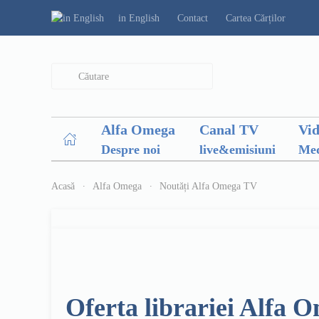
in English
Contact
Cartea Cărților
Type 2 or more characters for results.
Alfa Omega
Canal TV
Vi
Despre noi
live&emisiuni
Med
Acasă
Alfa Omega
Noutăți Alfa Omega TV
Oferta librariei Alfa 