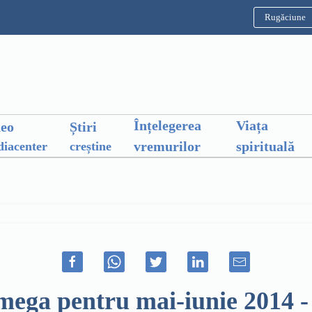
Rugăciune
Înțelegerea
Viața
deo
Știri
vremurilor
spirituală
iacenter
creștine
Omega pentru mai-iunie 2014 -