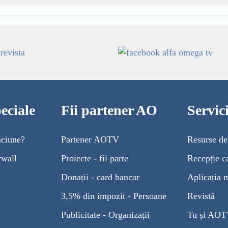
eciale
Fii partener AO
Servi
ăciune?
Partener AOTV
Resurse de
rwall
Proiecte - fii parte
Recepție c
Donații - card bancar
Aplicația 
3,5% din impozit - Persoane
Revistă
Publicitate - Organizații
Tu și AO