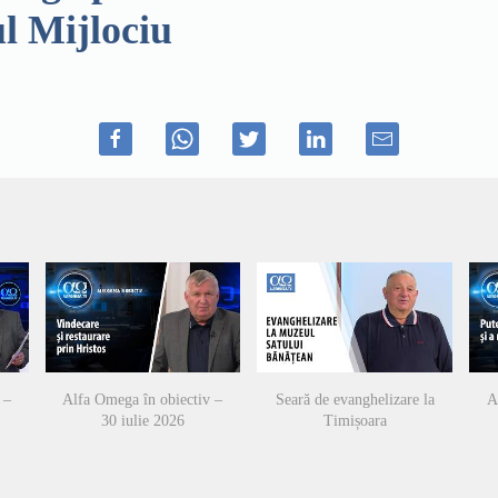
ul Mijlociu
 –
Alfa Omega în obiectiv –
Seară de evanghelizare la
A
30 iulie 2026
Timișoara