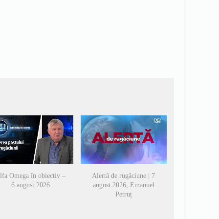
lfa Omega în obiectiv –
Alertă de rugăciune | 7
6 august 2026
august 2026, Emanuel
Petruț