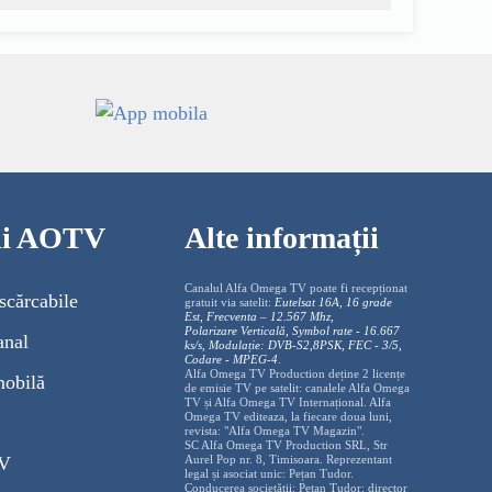
cii AOTV
Alte informații
Canalul Alfa Omega TV poate fi recepționat
scărcabile
gratuit via satelit:
Eutelsat 16A, 16 grade
Est, Frecventa – 12.567 Mhz,
Polarizare
Vertica
lă, Symbol rate - 16.667
anal
ks/s, Modulație: DVB-S2,8PSK, FEC - 3/5,
Codare - MPEG-4
.
Alfa Omega TV Production deține 2 licențe
mobilă
de emisie TV pe satelit: canalele Alfa Omega
TV și Alfa Omega TV Internațional. Alfa
Omega TV editeaza, la fiecare doua luni,
revista: "Alfa Omega TV Magazin".
SC Alfa Omega TV Production SRL, Str
TV
Aurel Pop nr. 8, Timisoara. Reprezentant
legal și asociat unic: Pețan Tudor.
Conducerea societății: Pețan Tudor: director