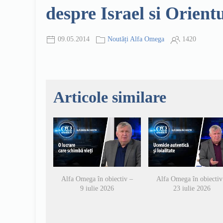
despre Israel si Orient
09.05.2014
Noutăți Alfa Omega
1420
Articole similare
Alfa Omega în obiectiv –
Alfa Omega în obiectiv
9 iulie 2026
23 iulie 2026