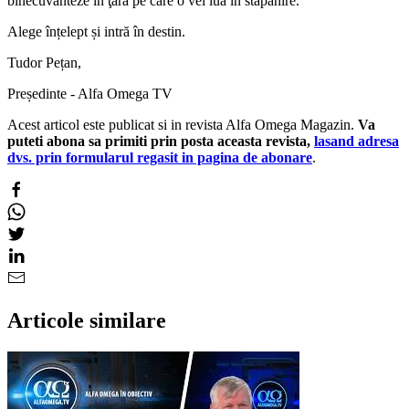
binecuvânteze în ţara pe care o vei lua în stăpânire.”
Alege înțelept și intră în destin.
Tudor Pețan,
Președinte - Alfa Omega TV
Acest articol este publicat si in revista Alfa Omega Magazin.
Va
puteti abona sa primiti prin posta aceasta revista,
lasand adresa
dvs. prin formularul regasit in pagina de abonare
.
Articole similare