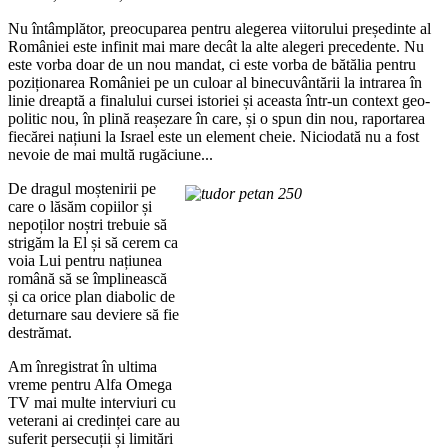
Nu întâmplător, preocuparea pentru alegerea viitorului președinte al
României este infinit mai mare decât la alte alegeri precedente. Nu
este vorba doar de un nou mandat, ci este vorba de bătălia pentru
poziționarea României pe un culoar al binecuvântării la intrarea în
linie dreaptă a finalului cursei istoriei și aceasta într-un context geo-
politic nou, în plină reașezare în care, și o spun din nou, raportarea
fiecărei națiuni la Israel este un element cheie. Niciodată nu a fost
nevoie de mai multă rugăciune...
De dragul moștenirii pe
care o lăsăm copiilor și
nepoților noștri trebuie să
strigăm la El și să cerem ca
voia Lui pentru națiunea
română să se împlinească
și ca orice plan diabolic de
deturnare sau deviere să fie
destrămat.
Am înregistrat în ultima
vreme pentru Alfa Omega
TV mai multe interviuri cu
veterani ai credinței care au
suferit persecuții și limitări