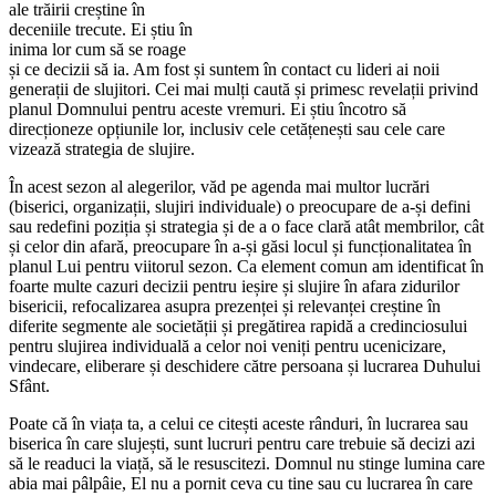
ale trăirii creștine în
deceniile trecute. Ei știu în
inima lor cum să se roage
și ce decizii să ia. Am fost și suntem în contact cu lideri ai noii
generații de slujitori. Cei mai mulți caută și primesc revelații privind
planul Domnului pentru aceste vremuri. Ei știu încotro să
direcționeze opțiunile lor, inclusiv cele cetățenești sau cele care
vizează strategia de slujire.
În acest sezon al alegerilor, văd pe agenda mai multor lucrări
(biserici, organizații, slujiri individuale) o preocupare de a-și defini
sau redefini poziția și strategia și de a o face clară atât membrilor, cât
și celor din afară, preocupare în a-și găsi locul și funcționalitatea în
planul Lui pentru viitorul sezon. Ca element comun am identificat în
foarte multe cazuri decizii pentru ieșire și slujire în afara zidurilor
bisericii, refocalizarea asupra prezenței și relevanței creștine în
diferite segmente ale societății și pregătirea rapidă a credinciosului
pentru slujirea individuală a celor noi veniți pentru ucenicizare,
vindecare, eliberare și deschidere către persoana și lucrarea Duhului
Sfânt.
Poate că în viața ta, a celui ce citești aceste rânduri, în lucrarea sau
biserica în care slujești, sunt lucruri pentru care trebuie să decizi azi
să le readuci la viață, să le resuscitezi. Domnul nu stinge lumina care
abia mai pâlpâie, El nu a pornit ceva cu tine sau cu lucrarea în care