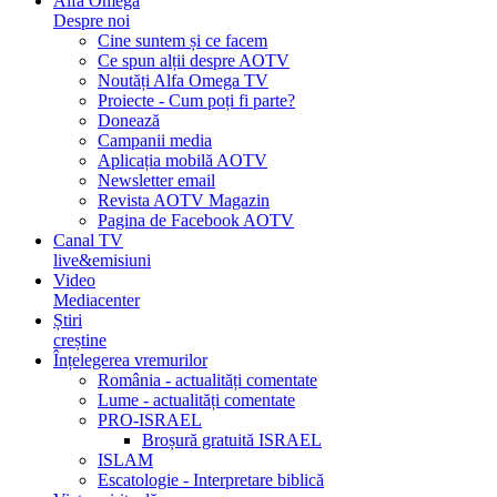
Alfa Omega
Despre noi
Cine suntem și ce facem
Ce spun alții despre AOTV
Noutăți Alfa Omega TV
Proiecte - Cum poți fi parte?
Donează
Campanii media
Aplicația mobilă AOTV
Newsletter email
Revista AOTV Magazin
Pagina de Facebook AOTV
Canal TV
live&emisiuni
Video
Mediacenter
Știri
creștine
Înțelegerea vremurilor
România - actualități comentate
Lume - actualități comentate
PRO-ISRAEL
Broșură gratuită ISRAEL
ISLAM
Escatologie - Interpretare biblică