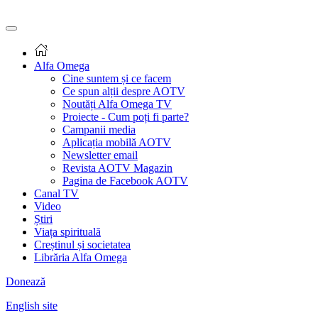
Alfa Omega
Cine suntem și ce facem
Ce spun alții despre AOTV
Noutăți Alfa Omega TV
Proiecte - Cum poți fi parte?
Campanii media
Aplicația mobilă AOTV
Newsletter email
Revista AOTV Magazin
Pagina de Facebook AOTV
Canal TV
Video
Știri
Viața spirituală
Creștinul și societatea
Librăria Alfa Omega
Donează
English site