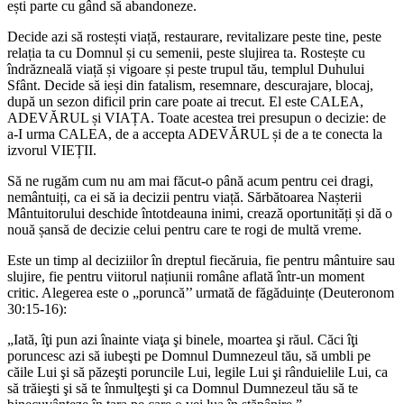
ești parte cu gând să abandoneze.
Decide azi să rostești viață, restaurare, revitalizare peste tine, peste
relația ta cu Domnul și cu semenii, peste slujirea ta. Rostește cu
îndrăzneală viață și vigoare și peste trupul tău, templul Duhului
Sfânt. Decide să ieși din fatalism, resemnare, descurajare, blocaj,
după un sezon dificil prin care poate ai trecut. El este CALEA,
ADEVĂRUL și VIAȚA. Toate acestea trei presupun o decizie: de
a-I urma CALEA, de a accepta ADEVĂRUL și de a te conecta la
izvorul VIEȚII.
Să ne rugăm cum nu am mai făcut-o până acum pentru cei dragi,
nemântuiți, ca ei să ia decizii pentru viață. Sărbătoarea Nașterii
Mântuitorului deschide întotdeauna inimi, crează oportunități și dă o
nouă șansă de decizie celui pentru care te rogi de multă vreme.
Este un timp al deciziilor în dreptul fiecăruia, fie pentru mântuire sau
slujire, fie pentru viitorul națiunii române aflată într-un moment
critic. Alegerea este o „poruncă’’ urmată de făgăduințe (Deuteronom
30:15-16):
„Iată, îţi pun azi înainte viaţa şi binele, moartea şi răul. Căci îţi
poruncesc azi să iubeşti pe Domnul Dumnezeul tău, să umbli pe
căile Lui şi să păzeşti poruncile Lui, legile Lui şi rânduielile Lui, ca
să trăieşti şi să te înmulţeşti şi ca Domnul Dumnezeul tău să te