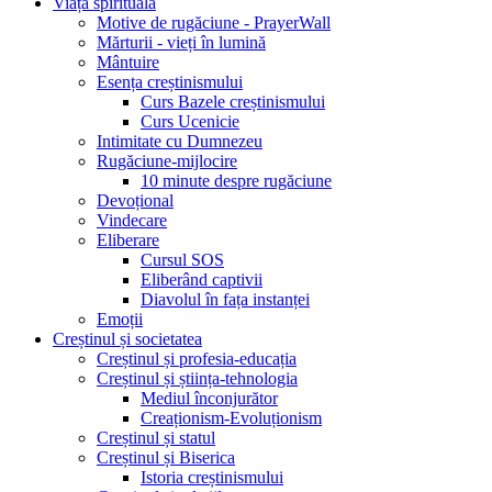
Viața spirituală
Motive de rugăciune - PrayerWall
Mărturii - vieți în lumină
Mântuire
Esența creștinismului
Curs Bazele creștinismului
Curs Ucenicie
Intimitate cu Dumnezeu
Rugăciune-mijlocire
10 minute despre rugăciune
Devoțional
Vindecare
Eliberare
Cursul SOS
Eliberând captivii
Diavolul în fața instanței
Emoții
Creștinul și societatea
Creștinul și profesia-educația
Creștinul și știința-tehnologia
Mediul înconjurător
Creaționism-Evoluționism
Creștinul și statul
Creștinul și Biserica
Istoria creștinismului