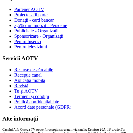
Partener AOTV
Proiecte - fii parte
Donații - card bancar
3,5% din impozit - Persoane
Publicitate - Organizații
Sponsorizare - Organizații
Pentru biserici
Pentru televiziuni
Servicii AOTV
Resurse descărcabile
Recepție canal
Aplicația mobilă
Revistă
Tu și AOTV
Termeni și condiții
Politică confidențialitate
Acord date personale (GDPR)
Alte informații
Canalul Alfa Omega TV poate fi recepționat gratuit via satelit:
Eutelsat 16A, 16 grade Est,