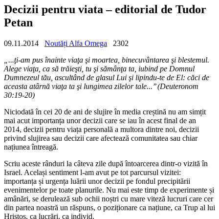
Decizii pentru viata – editorial de Tudor
Petan
09.11.2014
Noutăți Alfa Omega
2302
„...ţi-am pus înainte viaţa şi moartea, binecuvântarea şi blestemul.
Alege viaţa, ca să trăieşti, tu şi sămânţa ta, iubind pe Domnul
Dumnezeul tău, ascultând de glasul Lui şi lipindu-te de El: căci de
aceasta atârnă viaţa ta şi lungimea zilelor tale...’’ (Deuteronom
30:19-20)
Niciodată în cei 20 de ani de slujire în media creștină nu am simțit
mai acut importanța unor decizii care se iau în acest final de an
2014, decizii pentru viața personală a multora dintre noi, decizii
privind slujirea sau decizii care afectează comunitatea sau chiar
națiunea întreagă.
Scriu aceste rânduri la câteva zile după întoarcerea dintr-o vizită în
Israel. Același sentiment l-am avut pe tot parcursul vizitei:
importanța și urgența luării unor decizii pe fondul precipitării
evenimentelor pe toate planurile. Nu mai este timp de experimente și
amânări, se derulează sub ochii noștri cu mare viteză lucruri care cer
din partea noastră un răspuns, o poziționare ca națiune, ca Trup al lui
Hristos, ca lucrări, ca individ.