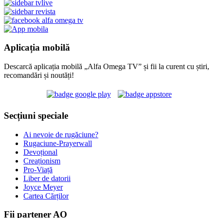
Aplicația mobilă
Descarcă aplicația mobilă „Alfa Omega TV” și fii la curent cu știri,
recomandări și noutăți!
Secțiuni speciale
Ai nevoie de rugăciune?
Rugaciune-Prayerwall
Devoțional
Creaționism
Pro-Viață
Liber de datorii
Joyce Meyer
Cartea Cărților
Fii partener AO