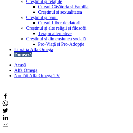
Creștinul și relațiile
Cursul Căsătoria și Familia
Creștinul și sexualitatea
Creștinul și banii
Cursul Liber de datorii
Creștinul și alte religii și filosofii
Terapii alternative
Creștinul și dimensiunea socială
Pro-Viață și Pro-Adopție
Librăria Alfa Omega
Donează
Acasă
Alfa Omega
Noutăți Alfa Omega TV