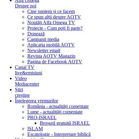
Alfa Omega
Despre noi
Cine suntem și ce facem
Ce spun alții despre AOTV
Noutăți Alfa Omega TV
Proiecte - Cum poți fi parte?
Donează
Campanii media
Aplicația mobilă AOTV
Newsletter email
Revista AOTV Magazin
Pagina de Facebook AOTV
Canal TV
live&emisiuni
Video
Mediacenter
Știri
creștine
Înțelegerea vremurilor
România - actualități comentate
Lume - actualități comentate
PRO-ISRAEL
Broșură gratuită ISRAEL
ISLAM
Escatologie - Interpretare biblică