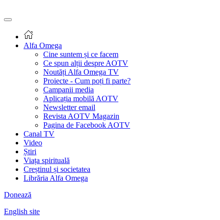
Alfa Omega
Cine suntem și ce facem
Ce spun alții despre AOTV
Noutăți Alfa Omega TV
Proiecte - Cum poți fi parte?
Campanii media
Aplicația mobilă AOTV
Newsletter email
Revista AOTV Magazin
Pagina de Facebook AOTV
Canal TV
Video
Știri
Viața spirituală
Creștinul și societatea
Librăria Alfa Omega
Donează
English site