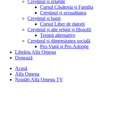
Creștinul și relațiile
Cursul Căsătoria și Familia
Creștinul și sexualitatea
Creștinul și banii
Cursul Liber de datorii
Creștinul și alte religii și filosofii
Terapii alternative
Creștinul și dimensiunea socială
Pro-Viață și Pro-Adopție
Librăria Alfa Omega
Donează
Acasă
Alfa Omega
Noutăți Alfa Omega TV