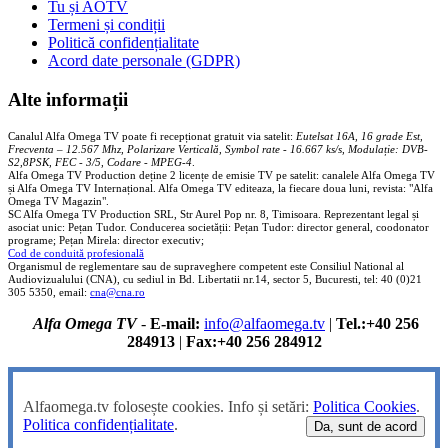
Tu și AOTV
Termeni și condiții
Politică confidențialitate
Acord date personale (GDPR)
Alte informații
Canalul Alfa Omega TV poate fi recepționat gratuit via satelit:
Eutelsat 16A, 16 grade Est,
Frecventa – 12.567 Mhz, Polarizare
Vertica
lă, Symbol rate - 16.667 ks/s, Modulație: DVB-
S2,8PSK, FEC - 3/5, Codare - MPEG-4
.
Alfa Omega TV Production deține 2 licențe de emisie TV pe satelit: canalele Alfa Omega TV
și Alfa Omega TV Internațional. Alfa Omega TV editeaza, la fiecare doua luni, revista: "Alfa
Omega TV Magazin".
SC Alfa Omega TV Production SRL, Str Aurel Pop nr. 8, Timisoara. Reprezentant legal și
asociat unic: Pețan Tudor. Conducerea societății: Pețan Tudor: director general, coodonator
programe; Pețan Mirela: director executiv;
Cod de conduită profesională
Organismul de reglementare sau de supraveghere competent este Consiliul National al
Audiovizualului (CNA), cu sediul in Bd. Libertatii nr.14, sector 5, Bucuresti, tel: 40 (0)21
305 5350, email:
cna@cna.ro
Alfa Omega TV
-
E-mail:
info@alfaomega.tv
|
Tel.:+40 256
284913
|
Fax:+40 256 284912
Alfaomega.tv folosește cookies. Info și setări:
Politica Cookies
.
Politica confidențialitate
.
Da, sunt de acord