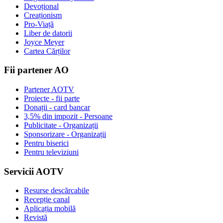
Devoțional
Creaționism
Pro-Viață
Liber de datorii
Joyce Meyer
Cartea Cărților
Fii partener AO
Partener AOTV
Proiecte - fii parte
Donații - card bancar
3,5% din impozit - Persoane
Publicitate - Organizații
Sponsorizare - Organizații
Pentru biserici
Pentru televiziuni
Servicii AOTV
Resurse descărcabile
Recepție canal
Aplicația mobilă
Revistă