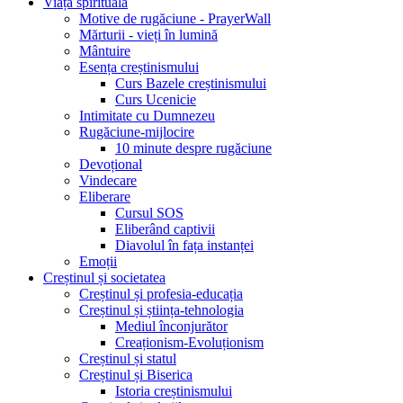
Viața spirituală
Motive de rugăciune - PrayerWall
Mărturii - vieți în lumină
Mântuire
Esența creștinismului
Curs Bazele creștinismului
Curs Ucenicie
Intimitate cu Dumnezeu
Rugăciune-mijlocire
10 minute despre rugăciune
Devoțional
Vindecare
Eliberare
Cursul SOS
Eliberând captivii
Diavolul în fața instanței
Emoții
Creștinul și societatea
Creștinul și profesia-educația
Creștinul și știința-tehnologia
Mediul înconjurător
Creaționism-Evoluționism
Creștinul și statul
Creștinul și Biserica
Istoria creștinismului