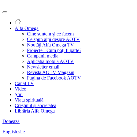
Alfa Omega
Cine suntem și ce facem
Ce spun alții despre AOTV
Noutăți Alfa Omega TV
Proiecte - Cum poți fi parte?
Campanii media
Aplicația mobilă AOTV
Newsletter email
Revista AOTV Magazin
Pagina de Facebook AOTV
Canal TV
Video
Știri
Viața spirituală
Creștinul și societatea
Librăria Alfa Omega
Donează
English site