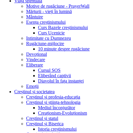
Viața spirituală
Motive de rugăciune - PrayerWall
Mărturii - vieți în lumină
Mântuire
Esența creștinismului
Curs Bazele creștinismului
Curs Ucenicie
Intimitate cu Dumnezeu
Rugăciune-mijlocire
10 minute despre rugăciune
Devoțional
Vindecare
Eliberare
Cursul SOS
Eliberând captivii
Diavolul în fața instanței
Emoții
Creștinul și societatea
Creștinul și profesia-educația
Creștinul și știința-tehnologia
Mediul înconjurător
Creaționism-Evoluționism
Creștinul și statul
Creștinul și Biserica
Istoria creștinismului