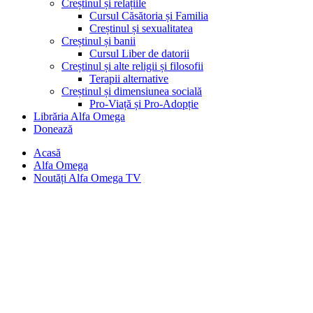
Creștinul și relațiile
Cursul Căsătoria și Familia
Creștinul și sexualitatea
Creștinul și banii
Cursul Liber de datorii
Creștinul și alte religii și filosofii
Terapii alternative
Creștinul și dimensiunea socială
Pro-Viață și Pro-Adopție
Librăria Alfa Omega
Donează
Acasă
Alfa Omega
Noutăți Alfa Omega TV