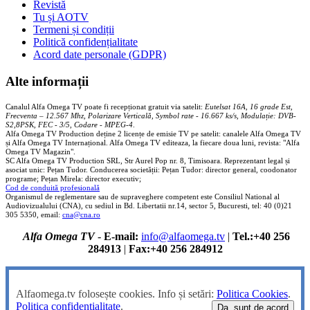
Revistă
Tu și AOTV
Termeni și condiții
Politică confidențialitate
Acord date personale (GDPR)
Alte informații
Canalul Alfa Omega TV poate fi recepționat gratuit via satelit:
Eutelsat 16A, 16 grade Est,
Frecventa – 12.567 Mhz, Polarizare
Vertica
lă, Symbol rate - 16.667 ks/s, Modulație: DVB-
S2,8PSK, FEC - 3/5, Codare - MPEG-4
.
Alfa Omega TV Production deține 2 licențe de emisie TV pe satelit: canalele Alfa Omega TV
și Alfa Omega TV Internațional. Alfa Omega TV editeaza, la fiecare doua luni, revista: "Alfa
Omega TV Magazin".
SC Alfa Omega TV Production SRL, Str Aurel Pop nr. 8, Timisoara. Reprezentant legal și
asociat unic: Pețan Tudor. Conducerea societății: Pețan Tudor: director general, coodonator
programe; Pețan Mirela: director executiv;
Cod de conduită profesională
Organismul de reglementare sau de supraveghere competent este Consiliul National al
Audiovizualului (CNA), cu sediul in Bd. Libertatii nr.14, sector 5, Bucuresti, tel: 40 (0)21
305 5350, email:
cna@cna.ro
Alfa Omega TV
-
E-mail:
info@alfaomega.tv
|
Tel.:+40 256
284913
|
Fax:+40 256 284912
Alfaomega.tv folosește cookies. Info și setări:
Politica Cookies
.
Politica confidențialitate
.
Da, sunt de acord