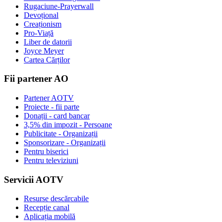
Rugaciune-Prayerwall
Devoțional
Creaționism
Pro-Viață
Liber de datorii
Joyce Meyer
Cartea Cărților
Fii partener AO
Partener AOTV
Proiecte - fii parte
Donații - card bancar
3,5% din impozit - Persoane
Publicitate - Organizații
Sponsorizare - Organizații
Pentru biserici
Pentru televiziuni
Servicii AOTV
Resurse descărcabile
Recepție canal
Aplicația mobilă