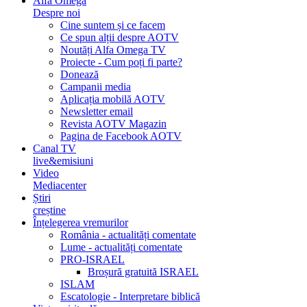
Alfa Omega
Despre noi
Cine suntem și ce facem
Ce spun alții despre AOTV
Noutăți Alfa Omega TV
Proiecte - Cum poți fi parte?
Donează
Campanii media
Aplicația mobilă AOTV
Newsletter email
Revista AOTV Magazin
Pagina de Facebook AOTV
Canal TV
live&emisiuni
Video
Mediacenter
Știri
creștine
Înțelegerea vremurilor
România - actualități comentate
Lume - actualități comentate
PRO-ISRAEL
Broșură gratuită ISRAEL
ISLAM
Escatologie - Interpretare biblică