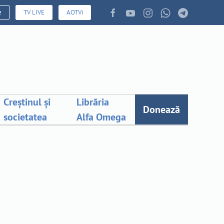
e
TV LIVE
AOTVi
Creștinul și
Librăria
Donează
societatea
Alfa Omega