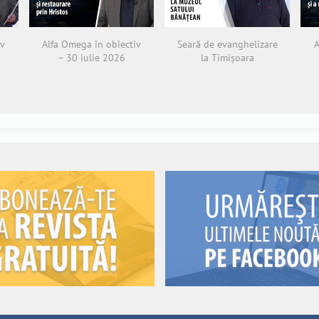
iv
Alfa Omega în obiectiv
Seară de evanghelizare
A
– 30 iulie 2026
la Timișoara