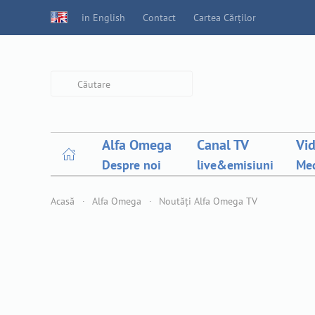
in English
Contact
Cartea Cărților
Type 2 or more characters for
results.
Alfa Omega
Canal TV
Vi
Despre noi
live&emisiuni
Med
Acasă
Alfa Omega
Noutăți Alfa Omega TV