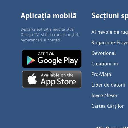
Aplicația mobilă
Secțiuni s
Descarcă aplicația mobilă „Alfa
Ai nevoie de ru
Omega TV” și fii la curent cu știri,
recomandări și noutăți!
Rugaciune-Praye
Devoțional
Creaționism
Pro-Viață
Liber de datorii
Joyce Meyer
Cartea Cărților