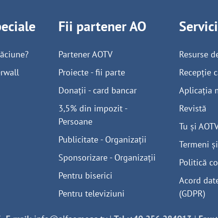
peciale
Fii partener AO
Servic
găciune?
Partener AOTV
Resurse d
rwall
Proiecte - fii parte
Recepție c
Donații - card bancar
Aplicația 
3,5% din impozit -
Revistă
Persoane
Tu și AOT
Publicitate - Organizații
Termeni și
Sponsorizare - Organizații
Politică co
Pentru biserici
Acord dat
Pentru televiziuni
(GDPR)