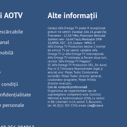
ii AOTV
Alte informații
Canalul Alfa Omega TV poate fi recepționat
escărcabile
gratuit via satelit:
Eutelsat 16A, 16 grade Est,
Frecventa – 12.567 Mhz, Polarizare
Vertica
lă,
Symbol rate - 16.667 ks/s, Modulație: DVB-
anal
S2,8PSK, FEC - 3/5, Codare - MPEG-4
.
Alfa Omega TV Production deține 2 licențe
de emisie TV pe satelit: canalele Alfa
mobilă
Omega TV și Alfa Omega TV Internațional.
Alfa Omega TV editeaza, la fiecare doua luni,
revista: "Alfa Omega TV Magazin".
SC Alfa Omega TV Production SRL, Str Aurel
Pop nr. 8, Timisoara. Reprezentant legal și
V
asociat unic: Pețan Tudor. Conducerea
societății: Pețan Tudor: director general,
coodonator programe; Pețan Mirela:
 condiții
director executiv;
Cod de conduită profesională
Organismul de reglementare sau de
nfidențialitate
supraveghere competent este Consiliul
National al Audiovizualului (CNA), cu sediul
in Bd. Libertatii nr.14, sector 5, Bucuresti,
e personale
tel: 40 (0)21 305 5350, email:
cna@cna.ro