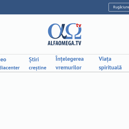
Rugăciun
Înțelegerea
Viața
deo
Știri
vremurilor
spirituală
iacenter
creștine