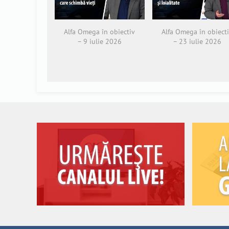
Alfa Omega în obiectiv
Alfa Omega în obiect
– 9 iulie 2026
– 23 iulie 2026