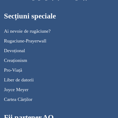
Secțiuni speciale
Ai nevoie de rugăciune?
Rugaciune-Prayerwall
Devoțional
Creaționism
Pro-Viață
Liber de datorii
Joyce Meyer
Cartea Cărților
Fii partener AO