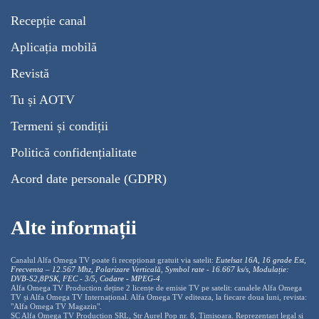
Recepție canal
Aplicația mobilă
Revistă
Tu și AOTV
Termeni și condiții
Politică confidențialitate
Acord date personale (GDPR)
Alte informații
Canalul Alfa Omega TV poate fi recepționat gratuit via satelit:
Eutelsat 16A, 16 grade Est,
Frecventa – 12.567 Mhz, Polarizare
Vertica
lă, Symbol rate - 16.667 ks/s, Modulație:
DVB-S2,8PSK, FEC - 3/5, Codare - MPEG-4
.
Alfa Omega TV Production deține 2 licențe de emisie TV pe satelit: canalele Alfa Omega
TV și Alfa Omega TV Internațional. Alfa Omega TV editeaza, la fiecare doua luni, revista:
"Alfa Omega TV Magazin".
SC Alfa Omega TV Production SRL, Str Aurel Pop nr. 8, Timisoara. Reprezentant legal și